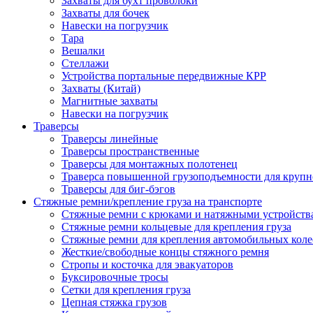
Захваты для бухт проволоки
Захваты для бочек
Навески на погрузчик
Тара
Вешалки
Стеллажи
Устройства портальные передвижные КРР
Захваты (Китай)
Магнитные захваты
Навески на погрузчик
Траверсы
Траверсы линейные
Траверсы пространственные
Траверсы для монтажных полотенец
Траверса повышенной грузоподъемности для крупн
Траверсы для биг-бэгов
Стяжные ремни/крепление груза на транспорте
Стяжные ремни с крюками и натяжными устройств
Стяжные ремни кольцевые для крепления груза
Стяжные ремни для крепления автомобильных коле
Жесткие/свободные концы стяжного ремня
Стропы и косточка для эвакуаторов
Буксировочные тросы
Сетки для крепления груза
Цепная стяжка грузов