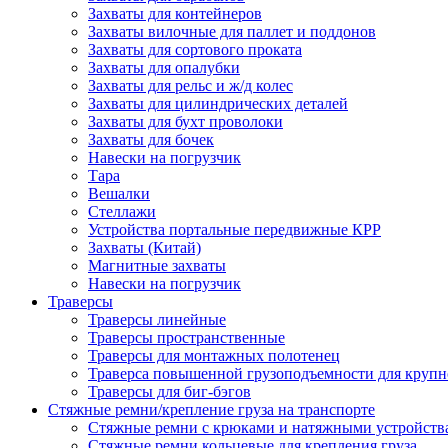
Захваты для контейнеров
Захваты вилочные для паллет и поддонов
Захваты для сортового проката
Захваты для опалубки
Захваты для рельс и ж/д колес
Захваты для цилиндрических деталей
Захваты для бухт проволоки
Захваты для бочек
Навески на погрузчик
Тара
Вешалки
Стеллажи
Устройства портальные передвижные КРР
Захваты (Китай)
Магнитные захваты
Навески на погрузчик
Траверсы
Траверсы линейные
Траверсы пространственные
Траверсы для монтажных полотенец
Траверса повышенной грузоподъемности для крупн
Траверсы для биг-бэгов
Стяжные ремни/крепление груза на транспорте
Стяжные ремни с крюками и натяжными устройств
Стяжные ремни кольцевые для крепления груза