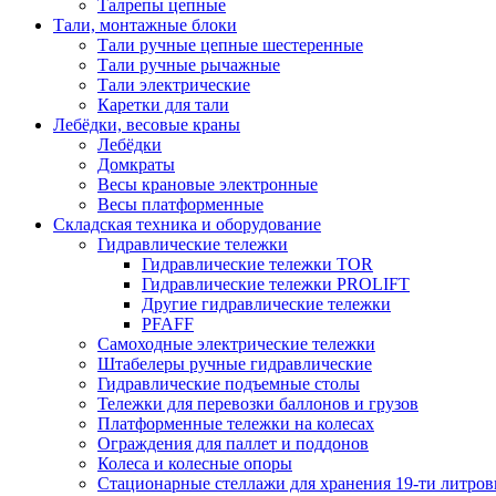
Талрепы цепные
Тали, монтажные блоки
Тали ручные цепные шестеренные
Тали ручные рычажные
Тали электрические
Каретки для тали
Лебёдки, весовые краны
Лебёдки
Домкраты
Весы крановые электронные
Весы платформенные
Складская техника и оборудование
Гидравлические тележки
Гидравлические тележки TOR
Гидравлические тележки PROLIFT
Другие гидравлические тележки
PFAFF
Самоходные электрические тележки
Штабелеры ручные гидравлические
Гидравлические подъемные столы
Тележки для перевозки баллонов и грузов
Платформенные тележки на колесах
Ограждения для паллет и поддонов
Колеса и колесные опоры
Стационарные стеллажи для хранения 19-ти литров