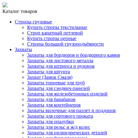
Каталог товаров
Стропы грузовые
Купить стропы текстильные
Строп канатный петлевой
Купить стропы цепные
Стропы большой грузоподъёмности
Захваты
Захваты для бордюров и бордюрного камня
Захваты для листового металла
Захваты для штрипса и рулонов
Захваты для шпунта
Захват (Замок Смаля)
Захваты торцевые для труб
Захваты для сэндвич-панелей
Захваты для железобетонных изделий
Захваты для барабанов
Захваты для контейнеров
Захваты вилочные для паллет и поддонов
Захваты для сортового проката
Захваты для опалубки
Захваты для рельс и ж/д колес
Захваты для цилиндрических деталей