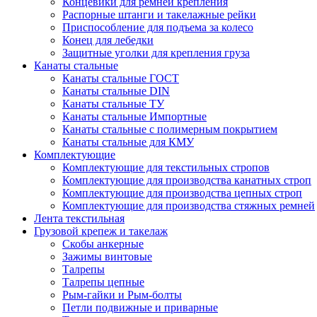
Концевики для ремней крепления
Распорные штанги и такелажные рейки
Приспособление для подъема за колесо
Конец для лебедки
Защитные уголки для крепления груза
Канаты стальные
Канаты стальные ГОСТ
Канаты стальные DIN
Канаты стальные ТУ
Канаты стальные Импортные
Канаты стальные с полимерным покрытием
Канаты стальные для КМУ
Комплектующие
Комплектующие для текстильных стропов
Комплектующие для производства канатных строп
Комплектующие для производства цепных строп
Комплектующие для производства стяжных ремней
Лента текстильная
Грузовой крепеж и такелаж
Скобы анкерные
Зажимы винтовые
Талрепы
Талрепы цепные
Рым-гайки и Рым-болты
Петли подвижные и приварные