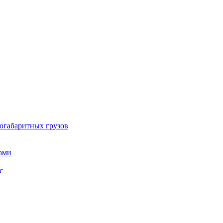
огабаритных грузов
ами
с