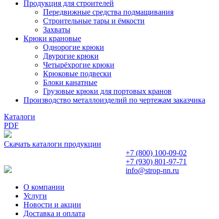
Продукция для строителей
Передвижные средства подмащивания
Строительные тары и ёмкости
Захваты
Крюки крановые
Однорогие крюки
Двурогие крюки
Четырёхрогие крюки
Крюковые подвески
Блоки канатные
Грузовые крюки для портовых кранов
Производство металлоизделий по чертежам заказчика
Каталоги
PDF
Скачать каталоги продукции
+7 (800)
100-09-02
+7 (930)
801-97-71
info@strop-nn.ru
О компании
Услуги
Новости и акции
Доставка и оплата