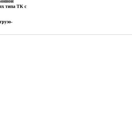
войной
ях типа ТК с
грузо-