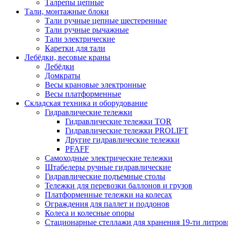
Талрепы цепные
Тали, монтажные блоки
Тали ручные цепные шестеренные
Тали ручные рычажные
Тали электрические
Каретки для тали
Лебёдки, весовые краны
Лебёдки
Домкраты
Весы крановые электронные
Весы платформенные
Складская техника и оборудование
Гидравлические тележки
Гидравлические тележки TOR
Гидравлические тележки PROLIFT
Другие гидравлические тележки
PFAFF
Самоходные электрические тележки
Штабелеры ручные гидравлические
Гидравлические подъемные столы
Тележки для перевозки баллонов и грузов
Платформенные тележки на колесах
Ограждения для паллет и поддонов
Колеса и колесные опоры
Стационарные стеллажи для хранения 19-ти литров