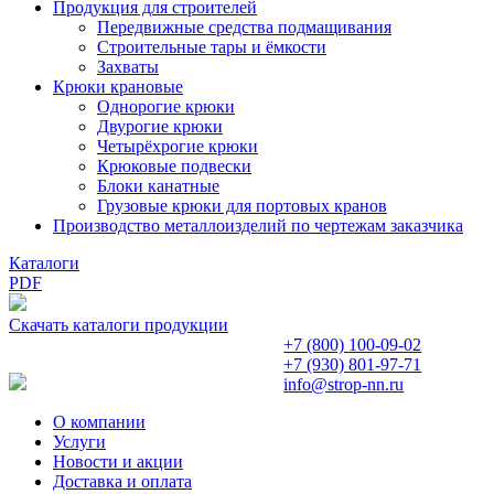
Продукция для строителей
Передвижные средства подмащивания
Строительные тары и ёмкости
Захваты
Крюки крановые
Однорогие крюки
Двурогие крюки
Четырёхрогие крюки
Крюковые подвески
Блоки канатные
Грузовые крюки для портовых кранов
Производство металлоизделий по чертежам заказчика
Каталоги
PDF
Скачать каталоги продукции
+7 (800)
100-09-02
+7 (930)
801-97-71
info@strop-nn.ru
О компании
Услуги
Новости и акции
Доставка и оплата