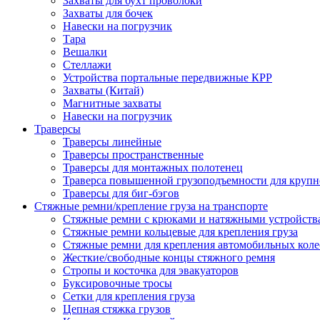
Захваты для бухт проволоки
Захваты для бочек
Навески на погрузчик
Тара
Вешалки
Стеллажи
Устройства портальные передвижные КРР
Захваты (Китай)
Магнитные захваты
Навески на погрузчик
Траверсы
Траверсы линейные
Траверсы пространственные
Траверсы для монтажных полотенец
Траверса повышенной грузоподъемности для крупн
Траверсы для биг-бэгов
Стяжные ремни/крепление груза на транспорте
Стяжные ремни с крюками и натяжными устройств
Стяжные ремни кольцевые для крепления груза
Стяжные ремни для крепления автомобильных коле
Жесткие/свободные концы стяжного ремня
Стропы и косточка для эвакуаторов
Буксировочные тросы
Сетки для крепления груза
Цепная стяжка грузов