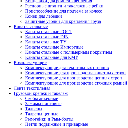
Концевики для ремней крепления
Распорные штанги и такелажные рейки
Приспособление для подъема за колесо
Конец для лебедки
Защитные уголки для крепления груза
Канаты стальные
Канаты стальные ГОСТ
Канаты стальные DIN
Канаты стальные ТУ
Канаты стальные Импортные
Канаты стальные с полимерным покрытием
Канаты стальные для КМУ
Комплектующие
Комплектующие для текстильных стропов
Комплектующие для производства канатных строп
Комплектующие для производства цепных строп
Комплектующие для производства стяжных ремней
Лента текстильная
Грузовой крепеж и такелаж
Скобы анкерные
Зажимы винтовые
Талрепы
Талрепы цепные
Рым-гайки и Рым-болты
Петли подвижные и приварные