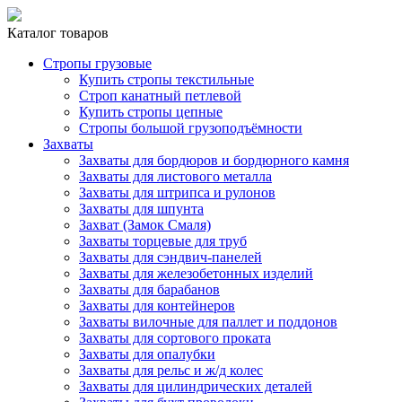
Каталог товаров
Стропы грузовые
Купить стропы текстильные
Строп канатный петлевой
Купить стропы цепные
Стропы большой грузоподъёмности
Захваты
Захваты для бордюров и бордюрного камня
Захваты для листового металла
Захваты для штрипса и рулонов
Захваты для шпунта
Захват (Замок Смаля)
Захваты торцевые для труб
Захваты для сэндвич-панелей
Захваты для железобетонных изделий
Захваты для барабанов
Захваты для контейнеров
Захваты вилочные для паллет и поддонов
Захваты для сортового проката
Захваты для опалубки
Захваты для рельс и ж/д колес
Захваты для цилиндрических деталей