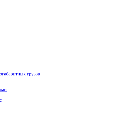
огабаритных грузов
ами
с