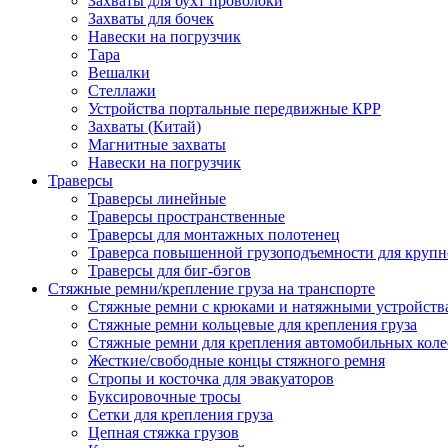
Захваты для бухт проволоки
Захваты для бочек
Навески на погрузчик
Тара
Вешалки
Стеллажи
Устройства портальные передвижные КРР
Захваты (Китай)
Магнитные захваты
Навески на погрузчик
Траверсы
Траверсы линейные
Траверсы пространственные
Траверсы для монтажных полотенец
Траверса повышенной грузоподъемности для крупн
Траверсы для биг-бэгов
Стяжные ремни/крепление груза на транспорте
Стяжные ремни с крюками и натяжными устройств
Стяжные ремни кольцевые для крепления груза
Стяжные ремни для крепления автомобильных коле
Жесткие/свободные концы стяжного ремня
Стропы и косточка для эвакуаторов
Буксировочные тросы
Сетки для крепления груза
Цепная стяжка грузов