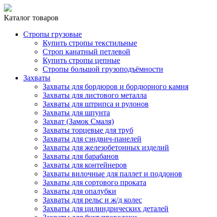
Каталог товаров
Стропы грузовые
Купить стропы текстильные
Строп канатный петлевой
Купить стропы цепные
Стропы большой грузоподъёмности
Захваты
Захваты для бордюров и бордюрного камня
Захваты для листового металла
Захваты для штрипса и рулонов
Захваты для шпунта
Захват (Замок Смаля)
Захваты торцевые для труб
Захваты для сэндвич-панелей
Захваты для железобетонных изделий
Захваты для барабанов
Захваты для контейнеров
Захваты вилочные для паллет и поддонов
Захваты для сортового проката
Захваты для опалубки
Захваты для рельс и ж/д колес
Захваты для цилиндрических деталей