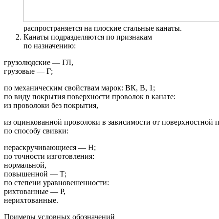
распространяется на плоские стальные канаты.
Канаты подразделяются по признакам
по назначению:
грузолюдские — ГЛ,
грузовые — Г;
по механическим свойствам марок: ВК, В, 1;
по виду покрытия поверхности проволок в канате:
из проволоки без покрытия,
из оцинкованной проволоки в зависимости от поверхностной п
по способу свивки:
нераскручивающиеся — Н;
по точности изготовления:
нормальной,
повышенной — Т;
по степени уравновешенности:
рихтованные — Р,
нерихтованные.
Примеры условных обозначений