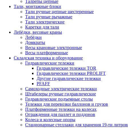
Талрепы цепные
Тали, монтажные блоки
Тали ручные цепные шестеренные
Тали ручные рычажные
Тали электрические
Каретки для тали
Лебёдки, весовые краны
Лебёдки
Домкраты
Весы крановые электронные
Весы платформенные
Складская техника и оборудование
Гидравлические тележки
Гидравлические тележки TOR
Гидравлические тележки PROLIFT
Другие гидравлические тележки
PFAFF
Самоходные электрические тележки
Штабелеры ручные гидравлические
Гидравлические подъемные столы
Тележки для перевозки баллонов и грузов
Платформенные тележки на колесах
Ограждения для паллет и поддонов
Колеса и колесные опоры
Стационарные стеллажи для хранения 19-ти литров