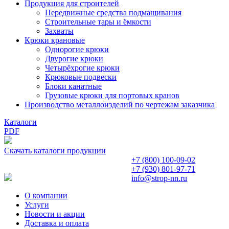
Продукция для строителей
Передвижные средства подмащивания
Строительные тары и ёмкости
Захваты
Крюки крановые
Однорогие крюки
Двурогие крюки
Четырёхрогие крюки
Крюковые подвески
Блоки канатные
Грузовые крюки для портовых кранов
Производство металлоизделий по чертежам заказчика
Каталоги
PDF
Скачать каталоги продукции
+7 (800)
100-09-02
+7 (930)
801-97-71
info@strop-nn.ru
О компании
Услуги
Новости и акции
Доставка и оплата