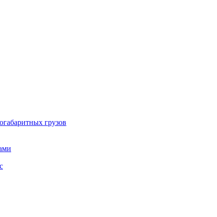
огабаритных грузов
ами
с