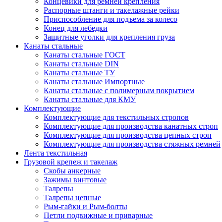
Концевики для ремней крепления
Распорные штанги и такелажные рейки
Приспособление для подъема за колесо
Конец для лебедки
Защитные уголки для крепления груза
Канаты стальные
Канаты стальные ГОСТ
Канаты стальные DIN
Канаты стальные ТУ
Канаты стальные Импортные
Канаты стальные с полимерным покрытием
Канаты стальные для КМУ
Комплектующие
Комплектующие для текстильных стропов
Комплектующие для производства канатных строп
Комплектующие для производства цепных строп
Комплектующие для производства стяжных ремней
Лента текстильная
Грузовой крепеж и такелаж
Скобы анкерные
Зажимы винтовые
Талрепы
Талрепы цепные
Рым-гайки и Рым-болты
Петли подвижные и приварные