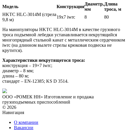
Диаметр,
Длина
Модель
Конструкция
мм
троса, м
HKTC HLC-3014M (стрела
19х7 iwrc
8
80
9,8 м)
На манипуляторы HKTC HLC-3014M в качестве грузового
троса подъемной лебедки устанавливается некрутящийся
многопрядный стальной канат с металлическим сердечником
iwrc (на длинном вылете стрелы крюковая подвеска не
крутится).
Характеристики некрутящегося троса:
конструкция – 19×7 iwrc;
диаметр – 8 мм;
длина – 80 м;
стандарт – EN-12385; KS D 3514.
ООО «РОМЕК НН»
Изготовление и продажа
грузоподъемных приспособлений
© 2026
Навигация
О компании
Вакансии