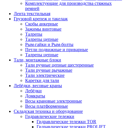
Комплектующие для производства стяжных
ремней
Лента текстильная
Грузовой крепеж и такелаж
Скобы анкерные
Зажимы винтовые
Талрепы
Талрепы цепные
Рым-гайки и Рым-болты
Петли подвижные и приварные
Талрепы цепные
Тали, монтажные блоки
Тали ручные цепные шестеренные
Тали ручные рычажные
Тали электрические
Каретки для тали
Лебёдки, весовые краны
Лебёдки
Домкраты
Весы крановые электронные
Весы платформенные
Складская техника и оборудование
Гидравлические тележки
Гидравлические тележки TOR
Гидравлические тележки PROLIFT