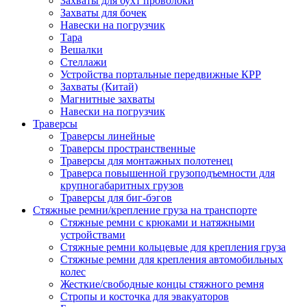
Захваты для бухт проволоки
Захваты для бочек
Навески на погрузчик
Тара
Вешалки
Стеллажи
Устройства портальные передвижные КРР
Захваты (Китай)
Магнитные захваты
Навески на погрузчик
Траверсы
Траверсы линейные
Траверсы пространственные
Траверсы для монтажных полотенец
Траверса повышенной грузоподъемности для
крупногабаритных грузов
Траверсы для биг-бэгов
Стяжные ремни/крепление груза на транспорте
Стяжные ремни с крюками и натяжными
устройствами
Стяжные ремни кольцевые для крепления груза
Стяжные ремни для крепления автомобильных
колес
Жесткие/свободные концы стяжного ремня
Стропы и косточка для эвакуаторов