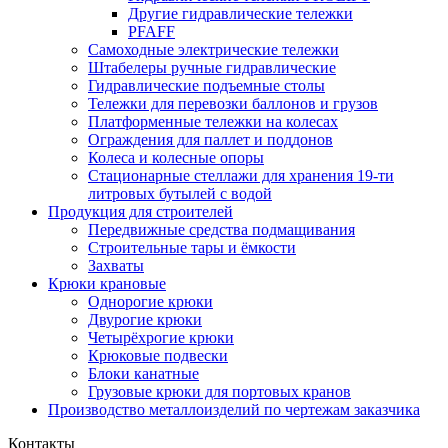
Другие гидравлические тележки
PFAFF
Самоходные электрические тележки
Штабелеры ручные гидравлические
Гидравлические подъемные столы
Тележки для перевозки баллонов и грузов
Платформенные тележки на колесах
Ограждения для паллет и поддонов
Колеса и колесные опоры
Стационарные стеллажи для хранения 19-ти
литровых бутылей с водой
Продукция для строителей
Передвижные средства подмащивания
Строительные тары и ёмкости
Захваты
Крюки крановые
Однорогие крюки
Двурогие крюки
Четырёхрогие крюки
Крюковые подвески
Блоки канатные
Грузовые крюки для портовых кранов
Производство металлоизделий по чертежам заказчика
Контакты