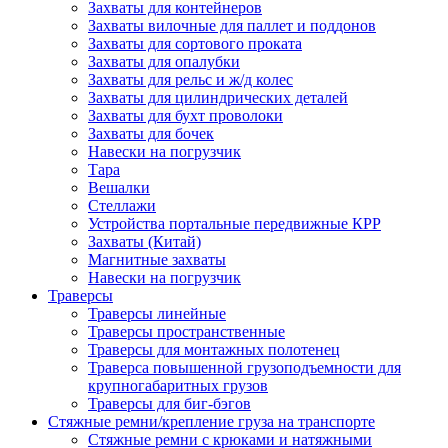
Захваты для контейнеров
Захваты вилочные для паллет и поддонов
Захваты для сортового проката
Захваты для опалубки
Захваты для рельс и ж/д колес
Захваты для цилиндрических деталей
Захваты для бухт проволоки
Захваты для бочек
Навески на погрузчик
Тара
Вешалки
Стеллажи
Устройства портальные передвижные КРР
Захваты (Китай)
Магнитные захваты
Навески на погрузчик
Траверсы
Траверсы линейные
Траверсы пространственные
Траверсы для монтажных полотенец
Траверса повышенной грузоподъемности для
крупногабаритных грузов
Траверсы для биг-бэгов
Стяжные ремни/крепление груза на транспорте
Стяжные ремни с крюками и натяжными