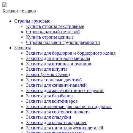
Каталог товаров
Стропы грузовые
Купить стропы текстильные
Строп канатный петлевой
Купить стропы цепные
Стропы большой грузоподъёмности
Захваты
Захваты для бордюров и бордюрного камня
Захваты для листового металла
Захваты для штрипса и рулонов
Захваты для шпунта
Захват (Замок Смаля)
Захваты торцевые для труб
Захваты для сэндвич-панелей
Захваты для железобетонных изделий
Захваты для барабанов
Захваты для контейнеров
Захваты вилочные для паллет и поддонов
Захваты для сортового проката
Захваты для опалубки
Захваты для рельс и ж/д колес
Захваты для цилиндрических деталей