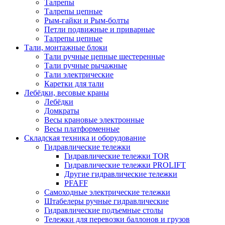
Талрепы
Талрепы цепные
Рым-гайки и Рым-болты
Петли подвижные и приварные
Талрепы цепные
Тали, монтажные блоки
Тали ручные цепные шестеренные
Тали ручные рычажные
Тали электрические
Каретки для тали
Лебёдки, весовые краны
Лебёдки
Домкраты
Весы крановые электронные
Весы платформенные
Складская техника и оборудование
Гидравлические тележки
Гидравлические тележки TOR
Гидравлические тележки PROLIFT
Другие гидравлические тележки
PFAFF
Самоходные электрические тележки
Штабелеры ручные гидравлические
Гидравлические подъемные столы
Тележки для перевозки баллонов и грузов