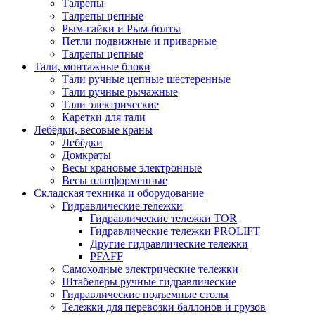
Талрепы
Талрепы цепные
Рым-гайки и Рым-болты
Петли подвижные и приварные
Талрепы цепные
Тали, монтажные блоки
Тали ручные цепные шестеренные
Тали ручные рычажные
Тали электрические
Каретки для тали
Лебёдки, весовые краны
Лебёдки
Домкраты
Весы крановые электронные
Весы платформенные
Складская техника и оборудование
Гидравлические тележки
Гидравлические тележки TOR
Гидравлические тележки PROLIFT
Другие гидравлические тележки
PFAFF
Самоходные электрические тележки
Штабелеры ручные гидравлические
Гидравлические подъемные столы
Тележки для перевозки баллонов и грузов