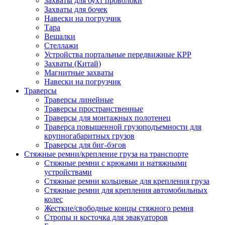
Захваты для бухт проволоки
Захваты для бочек
Навески на погрузчик
Тара
Вешалки
Стеллажи
Устройства портальные передвижные КРР
Захваты (Китай)
Магнитные захваты
Навески на погрузчик
Траверсы
Траверсы линейные
Траверсы пространственные
Траверсы для монтажных полотенец
Траверса повышенной грузоподъемности для
крупногабаритных грузов
Траверсы для биг-бэгов
Стяжные ремни/крепление груза на транспорте
Стяжные ремни с крюками и натяжными
устройствами
Стяжные ремни кольцевые для крепления груза
Стяжные ремни для крепления автомобильных
колес
Жесткие/свободные концы стяжного ремня
Стропы и косточка для эвакуаторов