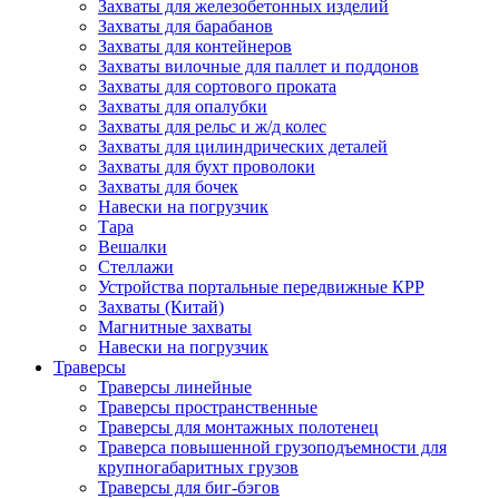
Захваты для железобетонных изделий
Захваты для барабанов
Захваты для контейнеров
Захваты вилочные для паллет и поддонов
Захваты для сортового проката
Захваты для опалубки
Захваты для рельс и ж/д колес
Захваты для цилиндрических деталей
Захваты для бухт проволоки
Захваты для бочек
Навески на погрузчик
Тара
Вешалки
Стеллажи
Устройства портальные передвижные КРР
Захваты (Китай)
Магнитные захваты
Навески на погрузчик
Траверсы
Траверсы линейные
Траверсы пространственные
Траверсы для монтажных полотенец
Траверса повышенной грузоподъемности для
крупногабаритных грузов
Траверсы для биг-бэгов