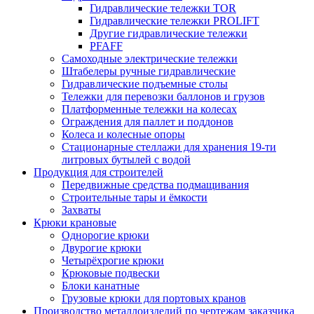
Гидравлические тележки TOR
Гидравлические тележки PROLIFT
Другие гидравлические тележки
PFAFF
Самоходные электрические тележки
Штабелеры ручные гидравлические
Гидравлические подъемные столы
Тележки для перевозки баллонов и грузов
Платформенные тележки на колесах
Ограждения для паллет и поддонов
Колеса и колесные опоры
Стационарные стеллажи для хранения 19-ти
литровых бутылей с водой
Продукция для строителей
Передвижные средства подмащивания
Строительные тары и ёмкости
Захваты
Крюки крановые
Однорогие крюки
Двурогие крюки
Четырёхрогие крюки
Крюковые подвески
Блоки канатные
Грузовые крюки для портовых кранов
Производство металлоизделий по чертежам заказчика