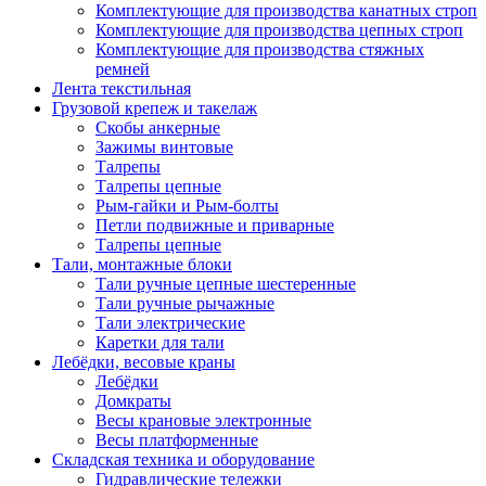
Комплектующие для производства канатных строп
Комплектующие для производства цепных строп
Комплектующие для производства стяжных
ремней
Лента текстильная
Грузовой крепеж и такелаж
Скобы анкерные
Зажимы винтовые
Талрепы
Талрепы цепные
Рым-гайки и Рым-болты
Петли подвижные и приварные
Талрепы цепные
Тали, монтажные блоки
Тали ручные цепные шестеренные
Тали ручные рычажные
Тали электрические
Каретки для тали
Лебёдки, весовые краны
Лебёдки
Домкраты
Весы крановые электронные
Весы платформенные
Складская техника и оборудование
Гидравлические тележки