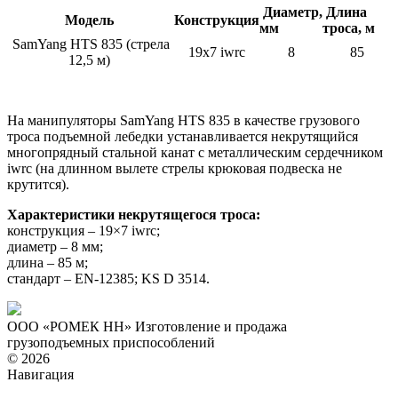
Диаметр,
Длина
Модель
Конструкция
мм
троса, м
SamYang HTS 835 (стрела
19х7 iwrc
8
85
12,5 м)
На манипуляторы SamYang HTS 835 в качестве грузового
троса подъемной лебедки устанавливается некрутящийся
многопрядный стальной канат с металлическим сердечником
iwrc (на длинном вылете стрелы крюковая подвеска не
крутится).
Характеристики некрутящегося троса:
конструкция – 19×7 iwrc;
диаметр – 8 мм;
длина – 85 м;
стандарт – EN-12385; KS D 3514.
ООО «РОМЕК НН»
Изготовление и продажа
грузоподъемных приспособлений
© 2026
Навигация