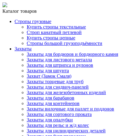
Каталог товаров
Стропы грузовые
Купить стропы текстильные
Строп канатный петлевой
Купить стропы цепные
Стропы большой грузоподъёмности
Захваты
Захваты для бордюров и бордюрного камня
Захваты для листового металла
Захваты для штрипса и рулонов
Захваты для шпунта
Захват (Замок Смаля)
Захваты торцевые для труб
Захваты для сэндвич-панелей
Захваты для железобетонных изделий
Захваты для барабанов
Захваты для контейнеров
Захваты вилочные для паллет и поддонов
Захваты для сортового проката
Захваты для опалубки
Захваты для рельс и ж/д колес
Захваты для цилиндрических деталей