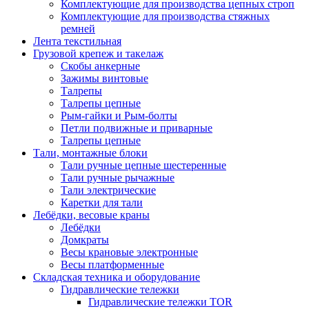
Комплектующие для производства цепных строп
Комплектующие для производства стяжных
ремней
Лента текстильная
Грузовой крепеж и такелаж
Скобы анкерные
Зажимы винтовые
Талрепы
Талрепы цепные
Рым-гайки и Рым-болты
Петли подвижные и приварные
Талрепы цепные
Тали, монтажные блоки
Тали ручные цепные шестеренные
Тали ручные рычажные
Тали электрические
Каретки для тали
Лебёдки, весовые краны
Лебёдки
Домкраты
Весы крановые электронные
Весы платформенные
Складская техника и оборудование
Гидравлические тележки
Гидравлические тележки TOR