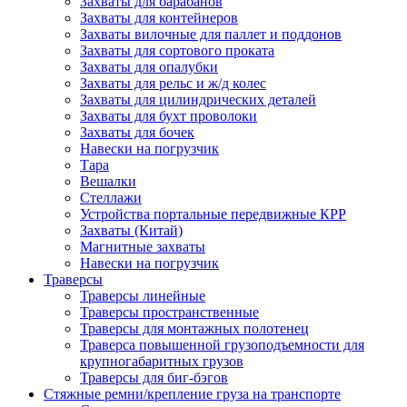
Захваты для барабанов
Захваты для контейнеров
Захваты вилочные для паллет и поддонов
Захваты для сортового проката
Захваты для опалубки
Захваты для рельс и ж/д колес
Захваты для цилиндрических деталей
Захваты для бухт проволоки
Захваты для бочек
Навески на погрузчик
Тара
Вешалки
Стеллажи
Устройства портальные передвижные КРР
Захваты (Китай)
Магнитные захваты
Навески на погрузчик
Траверсы
Траверсы линейные
Траверсы пространственные
Траверсы для монтажных полотенец
Траверса повышенной грузоподъемности для
крупногабаритных грузов
Траверсы для биг-бэгов
Стяжные ремни/крепление груза на транспорте