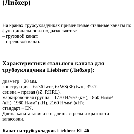
(Либхер)
На кранах-трубоукладчиках применяемые стальные канаты по
функциональности подразделяются:
– грузовой канат;
– стреловой канат.
Характеристики стального каната для
трубоукладчика Liebherr (Либхер):
диаметр – 20 мм.
конструкция – 6×36 iwrc, 6xWS(36) iwrc, 35×7.
свивка – правая (sZ, RHRL).
маркировочная группа – 1770 Н/мм² (кН), 1860 Н/мм²
(кН), 1960 Н/мм² (кН), 2160 Н/мм² (кН);
стандарт – EN.
Длина каната зависит от длины стрелы и кратности
запасовки.
Канат на трубоукладчик Liebherr RL 46