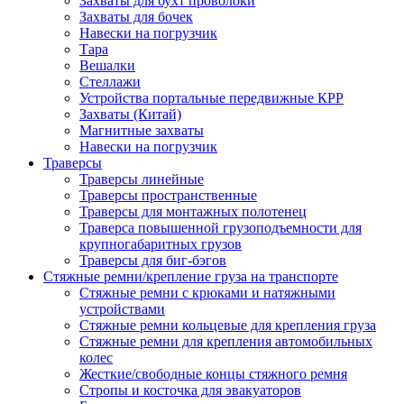
Захваты для бухт проволоки
Захваты для бочек
Навески на погрузчик
Тара
Вешалки
Стеллажи
Устройства портальные передвижные КРР
Захваты (Китай)
Магнитные захваты
Навески на погрузчик
Траверсы
Траверсы линейные
Траверсы пространственные
Траверсы для монтажных полотенец
Траверса повышенной грузоподъемности для
крупногабаритных грузов
Траверсы для биг-бэгов
Стяжные ремни/крепление груза на транспорте
Стяжные ремни с крюками и натяжными
устройствами
Стяжные ремни кольцевые для крепления груза
Стяжные ремни для крепления автомобильных
колес
Жесткие/свободные концы стяжного ремня
Стропы и косточка для эвакуаторов