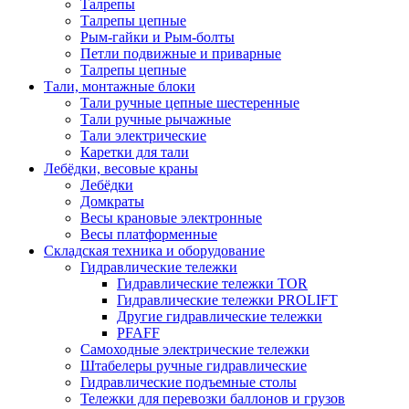
Талрепы
Талрепы цепные
Рым-гайки и Рым-болты
Петли подвижные и приварные
Талрепы цепные
Тали, монтажные блоки
Тали ручные цепные шестеренные
Тали ручные рычажные
Тали электрические
Каретки для тали
Лебёдки, весовые краны
Лебёдки
Домкраты
Весы крановые электронные
Весы платформенные
Складская техника и оборудование
Гидравлические тележки
Гидравлические тележки TOR
Гидравлические тележки PROLIFT
Другие гидравлические тележки
PFAFF
Самоходные электрические тележки
Штабелеры ручные гидравлические
Гидравлические подъемные столы
Тележки для перевозки баллонов и грузов