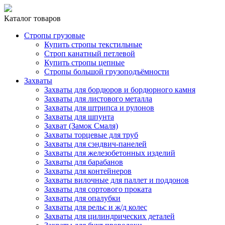
Каталог товаров
Стропы грузовые
Купить стропы текстильные
Строп канатный петлевой
Купить стропы цепные
Стропы большой грузоподъёмности
Захваты
Захваты для бордюров и бордюрного камня
Захваты для листового металла
Захваты для штрипса и рулонов
Захваты для шпунта
Захват (Замок Смаля)
Захваты торцевые для труб
Захваты для сэндвич-панелей
Захваты для железобетонных изделий
Захваты для барабанов
Захваты для контейнеров
Захваты вилочные для паллет и поддонов
Захваты для сортового проката
Захваты для опалубки
Захваты для рельс и ж/д колес
Захваты для цилиндрических деталей