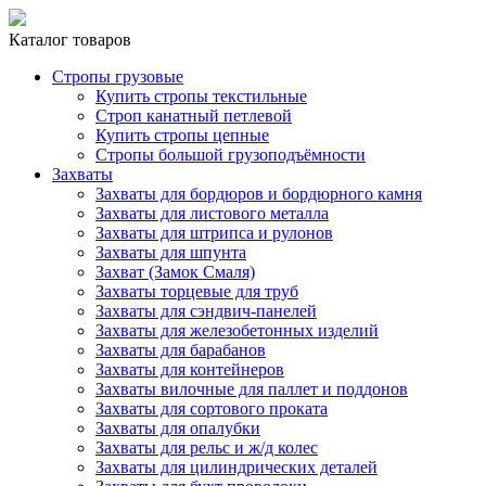
Каталог товаров
Стропы грузовые
Купить стропы текстильные
Строп канатный петлевой
Купить стропы цепные
Стропы большой грузоподъёмности
Захваты
Захваты для бордюров и бордюрного камня
Захваты для листового металла
Захваты для штрипса и рулонов
Захваты для шпунта
Захват (Замок Смаля)
Захваты торцевые для труб
Захваты для сэндвич-панелей
Захваты для железобетонных изделий
Захваты для барабанов
Захваты для контейнеров
Захваты вилочные для паллет и поддонов
Захваты для сортового проката
Захваты для опалубки
Захваты для рельс и ж/д колес
Захваты для цилиндрических деталей