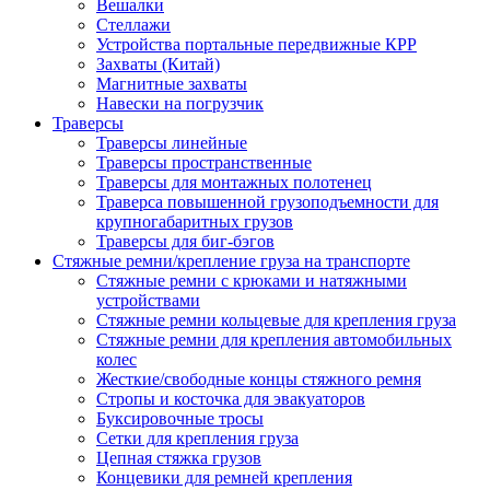
Вешалки
Стеллажи
Устройства портальные передвижные КРР
Захваты (Китай)
Магнитные захваты
Навески на погрузчик
Траверсы
Траверсы линейные
Траверсы пространственные
Траверсы для монтажных полотенец
Траверса повышенной грузоподъемности для
крупногабаритных грузов
Траверсы для биг-бэгов
Стяжные ремни/крепление груза на транспорте
Стяжные ремни с крюками и натяжными
устройствами
Стяжные ремни кольцевые для крепления груза
Стяжные ремни для крепления автомобильных
колес
Жесткие/свободные концы стяжного ремня
Стропы и косточка для эвакуаторов
Буксировочные тросы
Сетки для крепления груза
Цепная стяжка грузов
Концевики для ремней крепления