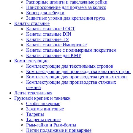
Распорные штанги и такелажные рейки
Приспособление для подъема за колесо
Конец для лебедки
Защитные уголки для крепления груза
Канаты стальные
Канаты стальные ГОСТ
Канаты стальные DIN
Канаты стальные ТУ
Канаты стальные Импортные
Канаты стальные с полимерным покрытием
Канаты стальные для КМУ
Комплектующие
Комплектующие для текстильных стропов
Комплектующие для производства канатных строп
Комплектующие для производства цепных строп
Комплектующие для производства стяжных
ремней
Лента текстильная
Грузовой крепеж и такелаж
Скобы анкерные
Зажимы винтовые
Талрепы
Талрепы цепные
Рым-гайки и Рым-болты
Петли подвижные и приварные