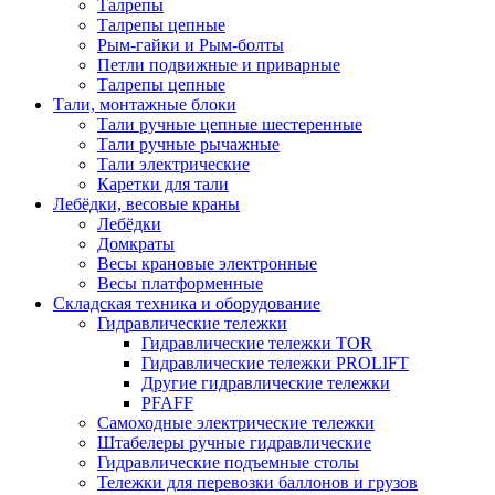
Талрепы
Талрепы цепные
Рым-гайки и Рым-болты
Петли подвижные и приварные
Талрепы цепные
Тали, монтажные блоки
Тали ручные цепные шестеренные
Тали ручные рычажные
Тали электрические
Каретки для тали
Лебёдки, весовые краны
Лебёдки
Домкраты
Весы крановые электронные
Весы платформенные
Складская техника и оборудование
Гидравлические тележки
Гидравлические тележки TOR
Гидравлические тележки PROLIFT
Другие гидравлические тележки
PFAFF
Самоходные электрические тележки
Штабелеры ручные гидравлические
Гидравлические подъемные столы
Тележки для перевозки баллонов и грузов