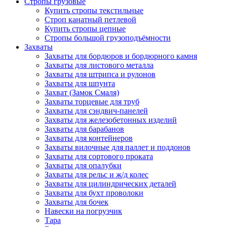
Стропы грузовые
Купить стропы текстильные
Строп канатный петлевой
Купить стропы цепные
Стропы большой грузоподъёмности
Захваты
Захваты для бордюров и бордюрного камня
Захваты для листового металла
Захваты для штрипса и рулонов
Захваты для шпунта
Захват (Замок Смаля)
Захваты торцевые для труб
Захваты для сэндвич-панелей
Захваты для железобетонных изделий
Захваты для барабанов
Захваты для контейнеров
Захваты вилочные для паллет и поддонов
Захваты для сортового проката
Захваты для опалубки
Захваты для рельс и ж/д колес
Захваты для цилиндрических деталей
Захваты для бухт проволоки
Захваты для бочек
Навески на погрузчик
Тара