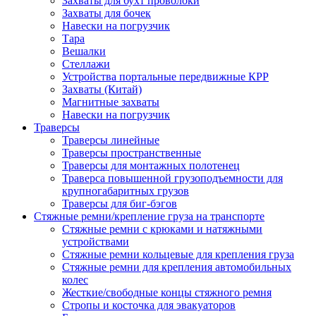
Захваты для бухт проволоки
Захваты для бочек
Навески на погрузчик
Тара
Вешалки
Стеллажи
Устройства портальные передвижные КРР
Захваты (Китай)
Магнитные захваты
Навески на погрузчик
Траверсы
Траверсы линейные
Траверсы пространственные
Траверсы для монтажных полотенец
Траверса повышенной грузоподъемности для
крупногабаритных грузов
Траверсы для биг-бэгов
Стяжные ремни/крепление груза на транспорте
Стяжные ремни с крюками и натяжными
устройствами
Стяжные ремни кольцевые для крепления груза
Стяжные ремни для крепления автомобильных
колес
Жесткие/свободные концы стяжного ремня
Стропы и косточка для эвакуаторов