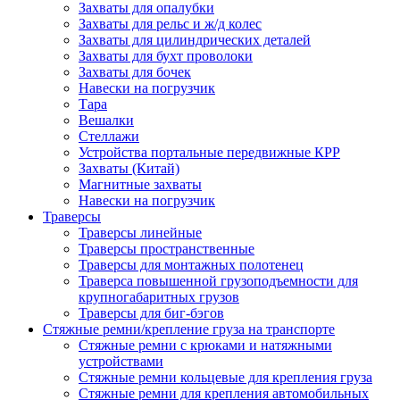
Захваты для опалубки
Захваты для рельс и ж/д колес
Захваты для цилиндрических деталей
Захваты для бухт проволоки
Захваты для бочек
Навески на погрузчик
Тара
Вешалки
Стеллажи
Устройства портальные передвижные КРР
Захваты (Китай)
Магнитные захваты
Навески на погрузчик
Траверсы
Траверсы линейные
Траверсы пространственные
Траверсы для монтажных полотенец
Траверса повышенной грузоподъемности для
крупногабаритных грузов
Траверсы для биг-бэгов
Стяжные ремни/крепление груза на транспорте
Стяжные ремни с крюками и натяжными
устройствами
Стяжные ремни кольцевые для крепления груза
Стяжные ремни для крепления автомобильных