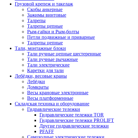
Грузовой крепеж и такелаж
Скобы анкерные
Зажимы винтовые
Талрепы
Талрепы цепные
Рым-гайки и Рым-болты
Петли подвижные и приварные
Талрепы цепные
Тали, монтажные блоки
Тали ручные цепные шестеренные
Тали ручные рычажные
Тали электрические
Каретки для тали
Лебёдки, весовые краны
Лебёдки
Домкраты
Весы крановые электронные
Весы платформенные
Складская техника и оборудование
Гидравлические тележки
Гидравлические тележки TOR
Гидравлические тележки PROLIFT
Другие гидравлические тележки
PFAFF
Самоходные электрические тележки