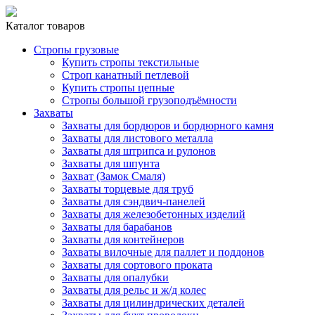
Каталог товаров
Стропы грузовые
Купить стропы текстильные
Строп канатный петлевой
Купить стропы цепные
Стропы большой грузоподъёмности
Захваты
Захваты для бордюров и бордюрного камня
Захваты для листового металла
Захваты для штрипса и рулонов
Захваты для шпунта
Захват (Замок Смаля)
Захваты торцевые для труб
Захваты для сэндвич-панелей
Захваты для железобетонных изделий
Захваты для барабанов
Захваты для контейнеров
Захваты вилочные для паллет и поддонов
Захваты для сортового проката
Захваты для опалубки
Захваты для рельс и ж/д колес
Захваты для цилиндрических деталей