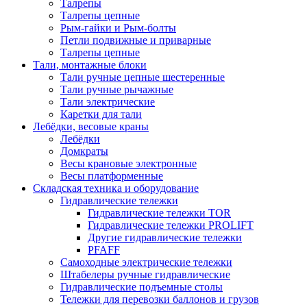
Талрепы
Талрепы цепные
Рым-гайки и Рым-болты
Петли подвижные и приварные
Талрепы цепные
Тали, монтажные блоки
Тали ручные цепные шестеренные
Тали ручные рычажные
Тали электрические
Каретки для тали
Лебёдки, весовые краны
Лебёдки
Домкраты
Весы крановые электронные
Весы платформенные
Складская техника и оборудование
Гидравлические тележки
Гидравлические тележки TOR
Гидравлические тележки PROLIFT
Другие гидравлические тележки
PFAFF
Самоходные электрические тележки
Штабелеры ручные гидравлические
Гидравлические подъемные столы
Тележки для перевозки баллонов и грузов