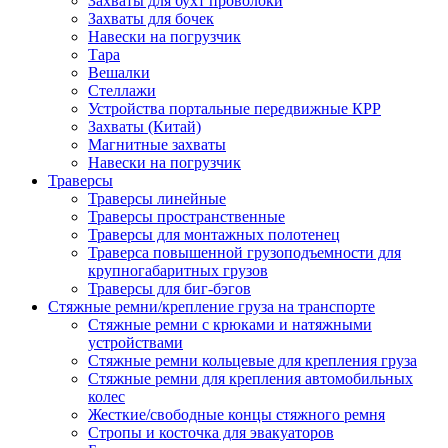
Захваты для бухт проволоки
Захваты для бочек
Навески на погрузчик
Тара
Вешалки
Стеллажи
Устройства портальные передвижные КРР
Захваты (Китай)
Магнитные захваты
Навески на погрузчик
Траверсы
Траверсы линейные
Траверсы пространственные
Траверсы для монтажных полотенец
Траверса повышенной грузоподъемности для
крупногабаритных грузов
Траверсы для биг-бэгов
Стяжные ремни/крепление груза на транспорте
Стяжные ремни с крюками и натяжными
устройствами
Стяжные ремни кольцевые для крепления груза
Стяжные ремни для крепления автомобильных
колес
Жесткие/свободные концы стяжного ремня
Стропы и косточка для эвакуаторов