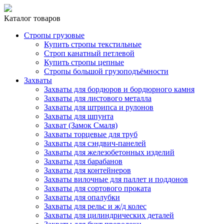
Каталог товаров
Стропы грузовые
Купить стропы текстильные
Строп канатный петлевой
Купить стропы цепные
Стропы большой грузоподъёмности
Захваты
Захваты для бордюров и бордюрного камня
Захваты для листового металла
Захваты для штрипса и рулонов
Захваты для шпунта
Захват (Замок Смаля)
Захваты торцевые для труб
Захваты для сэндвич-панелей
Захваты для железобетонных изделий
Захваты для барабанов
Захваты для контейнеров
Захваты вилочные для паллет и поддонов
Захваты для сортового проката
Захваты для опалубки
Захваты для рельс и ж/д колес
Захваты для цилиндрических деталей