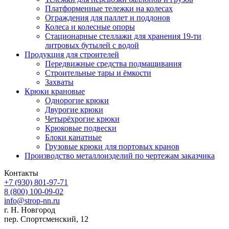
Платформенные тележки на колесах
Ограждения для паллет и поддонов
Колеса и колесные опоры
Стационарные стеллажи для хранения 19-ти
литровых бутылей с водой
Продукция для строителей
Передвижные средства подмащивания
Строительные тары и ёмкости
Захваты
Крюки крановые
Однорогие крюки
Двурогие крюки
Четырёхрогие крюки
Крюковые подвески
Блоки канатные
Грузовые крюки для портовых кранов
Производство металлоизделий по чертежам заказчика
Контакты
+7 (930)
801-97-71
8 (800)
100-09-02
info@strop-nn.ru
г. Н. Новгород
пер. Спортсменский, 12