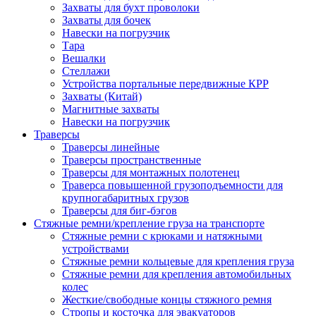
Захваты для бухт проволоки
Захваты для бочек
Навески на погрузчик
Тара
Вешалки
Стеллажи
Устройства портальные передвижные КРР
Захваты (Китай)
Магнитные захваты
Навески на погрузчик
Траверсы
Траверсы линейные
Траверсы пространственные
Траверсы для монтажных полотенец
Траверса повышенной грузоподъемности для
крупногабаритных грузов
Траверсы для биг-бэгов
Стяжные ремни/крепление груза на транспорте
Стяжные ремни с крюками и натяжными
устройствами
Стяжные ремни кольцевые для крепления груза
Стяжные ремни для крепления автомобильных
колес
Жесткие/свободные концы стяжного ремня
Стропы и косточка для эвакуаторов