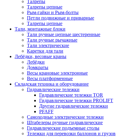
Талрепы
Талрепы цепные
Рым-гайки и Рым-болты
Петли подвижные и приварные
Талрепы цепные
Тали, монтажные блоки
Тали ручные цепные шестеренные
Тали ручные рычажные
Тали электрические
Каретки для тали
Лебёдки, весовые краны
Лебёдки
Домкраты
Весы крановые электронные
Весы платформенные
Складская техника и оборудование
Гидравлические тележки
Гидравлические тележки TOR
Гидравлические тележки PROLIFT
Другие гидравлические тележки
PFAFF
Самоходные электрические тележки
Штабелеры ручные гидравлические
Гидравлические подъемные столы
Тележки для перевозки баллонов и грузов