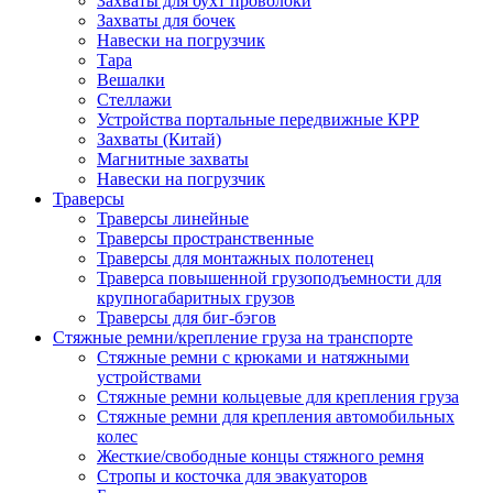
Захваты для бухт проволоки
Захваты для бочек
Навески на погрузчик
Тара
Вешалки
Стеллажи
Устройства портальные передвижные КРР
Захваты (Китай)
Магнитные захваты
Навески на погрузчик
Траверсы
Траверсы линейные
Траверсы пространственные
Траверсы для монтажных полотенец
Траверса повышенной грузоподъемности для
крупногабаритных грузов
Траверсы для биг-бэгов
Стяжные ремни/крепление груза на транспорте
Стяжные ремни с крюками и натяжными
устройствами
Стяжные ремни кольцевые для крепления груза
Стяжные ремни для крепления автомобильных
колес
Жесткие/свободные концы стяжного ремня
Стропы и косточка для эвакуаторов