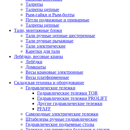
Талрепы
Талрепы цепные
Рым-гайки и Рым-болты
Петли подвижные и приварные
Талрепы цепные
Тали, монтажные блоки
Тали ручные цепные шестеренные
Тали ручные рычажные
Тали электрические
Каретки для тали
Лебёдки, весовые краны
Лебёдки
Домкраты
Весы крановые электронные
Весы платформенные
Складская техника и оборудование
Гидравлические тележки
Гидравлические тележки TOR
Гидравлические тележки PROLIFT
Другие гидравлические тележки
PFAFF
Самоходные электрические тележки
Штабелеры ручные гидравлические
Гидравлические подъемные столы
Тележки для перевозки баллонов и грузов