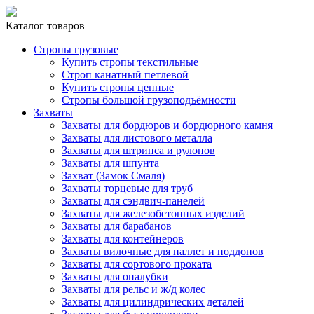
Каталог товаров
Стропы грузовые
Купить стропы текстильные
Строп канатный петлевой
Купить стропы цепные
Стропы большой грузоподъёмности
Захваты
Захваты для бордюров и бордюрного камня
Захваты для листового металла
Захваты для штрипса и рулонов
Захваты для шпунта
Захват (Замок Смаля)
Захваты торцевые для труб
Захваты для сэндвич-панелей
Захваты для железобетонных изделий
Захваты для барабанов
Захваты для контейнеров
Захваты вилочные для паллет и поддонов
Захваты для сортового проката
Захваты для опалубки
Захваты для рельс и ж/д колес
Захваты для цилиндрических деталей