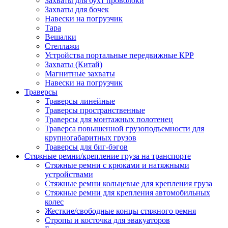
Захваты для бухт проволоки
Захваты для бочек
Навески на погрузчик
Тара
Вешалки
Стеллажи
Устройства портальные передвижные КРР
Захваты (Китай)
Магнитные захваты
Навески на погрузчик
Траверсы
Траверсы линейные
Траверсы пространственные
Траверсы для монтажных полотенец
Траверса повышенной грузоподъемности для
крупногабаритных грузов
Траверсы для биг-бэгов
Стяжные ремни/крепление груза на транспорте
Стяжные ремни с крюками и натяжными
устройствами
Стяжные ремни кольцевые для крепления груза
Стяжные ремни для крепления автомобильных
колес
Жесткие/свободные концы стяжного ремня
Стропы и косточка для эвакуаторов