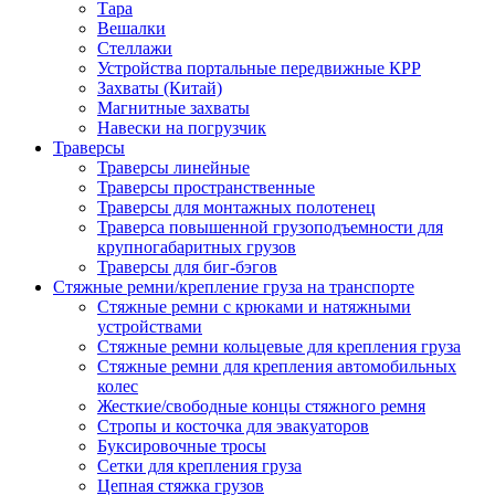
Тара
Вешалки
Стеллажи
Устройства портальные передвижные КРР
Захваты (Китай)
Магнитные захваты
Навески на погрузчик
Траверсы
Траверсы линейные
Траверсы пространственные
Траверсы для монтажных полотенец
Траверса повышенной грузоподъемности для
крупногабаритных грузов
Траверсы для биг-бэгов
Стяжные ремни/крепление груза на транспорте
Стяжные ремни с крюками и натяжными
устройствами
Стяжные ремни кольцевые для крепления груза
Стяжные ремни для крепления автомобильных
колес
Жесткие/свободные концы стяжного ремня
Стропы и косточка для эвакуаторов
Буксировочные тросы
Сетки для крепления груза
Цепная стяжка грузов