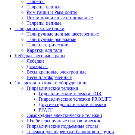
Талрепы
Талрепы цепные
Рым-гайки и Рым-болты
Петли подвижные и приварные
Талрепы цепные
Тали, монтажные блоки
Тали ручные цепные шестеренные
Тали ручные рычажные
Тали электрические
Каретки для тали
Лебёдки, весовые краны
Лебёдки
Домкраты
Весы крановые электронные
Весы платформенные
Складская техника и оборудование
Гидравлические тележки
Гидравлические тележки TOR
Гидравлические тележки PROLIFT
Другие гидравлические тележки
PFAFF
Самоходные электрические тележки
Штабелеры ручные гидравлические
Гидравлические подъемные столы
Тележки для перевозки баллонов и грузов