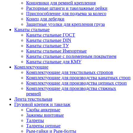
Концевики для ремней крепления
Распорные штанги и такелажные рейки
Приспособление для подъема за колесо
Конец для лебедки
Защитные уголки для крепления груза
Канаты стальные
Канаты стальные ГОСТ
Канаты стальные DIN
Канаты стальные ТУ
Канаты стальные Импортные
Канаты стальные с полимерным покрытием
Канаты стальные для КМУ
Комплектующие
Комплектующие для текстильных стропов
Комплектующие для производства канатных строп
Комплектующие для производства цепных строп
Комплектующие для производства стяжных
ремней
Лента текстильная
Грузовой крепеж и такелаж
Скобы анкерные
Зажимы винтовые
Талрепы
Талрепы цепные
Рым-гайки и Рым-болты