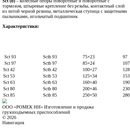
Sct (b)
– колесные опоры поворотные и поворотные с
тормозом, штыревые крепление без резьбы, контактный слой
из литой черной резины, металлическая ступица с защитными
пыльниками, игольчатый подшипник
Характеристики:
Sct 93
Sctb 93
75×23
97
Sct 97
Sctb 97
85×24
107
Sct 42
Sctb 42
100×27
128
Sct 53
Sctb 53
125×34
153
Sct 63
Sctb 63
160×40
190
Sct 80
Sctb 80
200×46
230
Sct 85
Sctb 85
250×50
280
ООО «РОМЕК НН»
Изготовление и продажа
грузоподъемных приспособлений
© 2026
Навигация