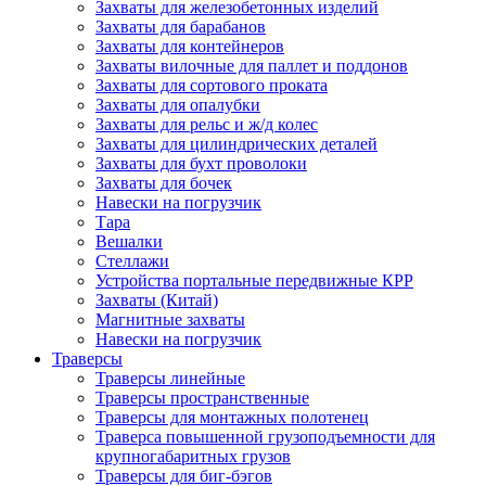
Захваты для железобетонных изделий
Захваты для барабанов
Захваты для контейнеров
Захваты вилочные для паллет и поддонов
Захваты для сортового проката
Захваты для опалубки
Захваты для рельс и ж/д колес
Захваты для цилиндрических деталей
Захваты для бухт проволоки
Захваты для бочек
Навески на погрузчик
Тара
Вешалки
Стеллажи
Устройства портальные передвижные КРР
Захваты (Китай)
Магнитные захваты
Навески на погрузчик
Траверсы
Траверсы линейные
Траверсы пространственные
Траверсы для монтажных полотенец
Траверса повышенной грузоподъемности для
крупногабаритных грузов
Траверсы для биг-бэгов