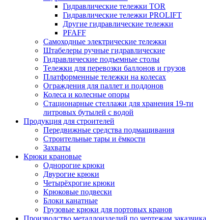
Гидравлические тележки TOR
Гидравлические тележки PROLIFT
Другие гидравлические тележки
PFAFF
Самоходные электрические тележки
Штабелеры ручные гидравлические
Гидравлические подъемные столы
Тележки для перевозки баллонов и грузов
Платформенные тележки на колесах
Ограждения для паллет и поддонов
Колеса и колесные опоры
Стационарные стеллажи для хранения 19-ти
литровых бутылей с водой
Продукция для строителей
Передвижные средства подмащивания
Строительные тары и ёмкости
Захваты
Крюки крановые
Однорогие крюки
Двурогие крюки
Четырёхрогие крюки
Крюковые подвески
Блоки канатные
Грузовые крюки для портовых кранов
Производство металлоизделий по чертежам заказчика