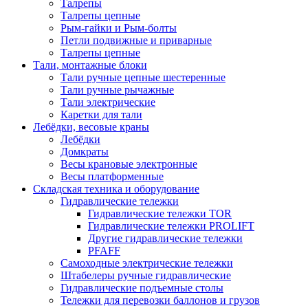
Талрепы
Талрепы цепные
Рым-гайки и Рым-болты
Петли подвижные и приварные
Талрепы цепные
Тали, монтажные блоки
Тали ручные цепные шестеренные
Тали ручные рычажные
Тали электрические
Каретки для тали
Лебёдки, весовые краны
Лебёдки
Домкраты
Весы крановые электронные
Весы платформенные
Складская техника и оборудование
Гидравлические тележки
Гидравлические тележки TOR
Гидравлические тележки PROLIFT
Другие гидравлические тележки
PFAFF
Самоходные электрические тележки
Штабелеры ручные гидравлические
Гидравлические подъемные столы
Тележки для перевозки баллонов и грузов