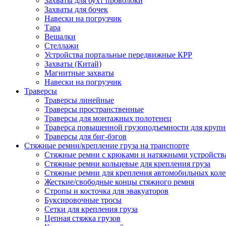
Захваты для бухт проволоки
Захваты для бочек
Навески на погрузчик
Тара
Вешалки
Стеллажи
Устройства портальные передвижные КРР
Захваты (Китай)
Магнитные захваты
Навески на погрузчик
Траверсы
Траверсы линейные
Траверсы пространственные
Траверсы для монтажных полотенец
Траверса повышенной грузоподъемности для крупн
Траверсы для биг-бэгов
Стяжные ремни/крепление груза на транспорте
Стяжные ремни с крюками и натяжными устройств
Стяжные ремни кольцевые для крепления груза
Стяжные ремни для крепления автомобильных коле
Жесткие/свободные концы стяжного ремня
Стропы и косточка для эвакуаторов
Буксировочные тросы
Сетки для крепления груза
Цепная стяжка грузов