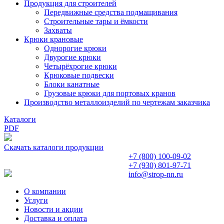
Продукция для строителей
Передвижные средства подмащивания
Строительные тары и ёмкости
Захваты
Крюки крановые
Однорогие крюки
Двурогие крюки
Четырёхрогие крюки
Крюковые подвески
Блоки канатные
Грузовые крюки для портовых кранов
Производство металлоизделий по чертежам заказчика
Каталоги
PDF
Скачать каталоги продукции
+7 (800)
100-09-02
+7 (930)
801-97-71
info@strop-nn.ru
О компании
Услуги
Новости и акции
Доставка и оплата