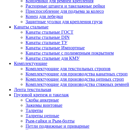
Концевики для ремней крепления
Распорные штанги и такелажные рейки
Приспособление для подъема за колесо
Конец для лебедки
Защитные уголки для крепления груза
Канаты стальные
Канаты стальные ГОСТ
Канаты стальные DIN
Канаты стальные ТУ
Канаты стальные Импортные
Канаты стальные с полимерным покрытием
Канаты стальные для КМУ
Комплектующие
Комплектующие для текстильных стропов
Комплектующие для производства канатных строп
Комплектующие для производства цепных строп
Комплектующие для производства стяжных ремней
Лента текстильная
Грузовой крепеж и такелаж
Скобы анкерные
Зажимы винтовые
Талрепы
Талрепы цепные
Рым-гайки и Рым-болты
Петли подвижные и приварные