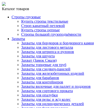
Каталог товаров
Стропы грузовые
Купить стропы текстильные
Строп канатный петлевой
Купить стропы цепные
Стропы большой грузоподъёмности
Захваты
Захваты для бордюров и бордюрного камня
Захваты для листового металла
Захваты для штрипса и рулонов
Захваты для шпунта
Захват (Замок Смаля)
Захваты торцевые для труб
Захваты для сэндвич-панелей
Захваты для железобетонных изделий
Захваты для барабанов
Захваты для контейнеров
Захваты вилочные для паллет и поддонов
Захваты для сортового проката
Захваты для опалубки
Захваты для рельс и ж/д колес
Захваты для цилиндрических деталей