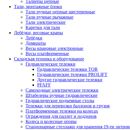
Талрепы цепные
Тали, монтажные блоки
Тали ручные цепные шестеренные
Тали ручные рычажные
Тали электрические
Каретки для тали
Лебёдки, весовые краны
Лебёдки
Домкраты
Весы крановые электронные
Весы платформенные
Складская техника и оборудование
Гидравлические тележки
Гидравлические тележки TOR
Гидравлические тележки PROLIFT
Другие гидравлические тележки
PFAFF
Самоходные электрические тележки
Штабелеры ручные гидравлические
Гидравлические подъемные столы
Тележки для перевозки баллонов и грузов
Платформенные тележки на колесах
Ограждения для паллет и поддонов
Колеса и колесные опоры
Стационарные стеллажи для хранения 19-ти литров