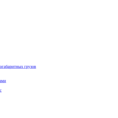
огабаритных грузов
ами
с