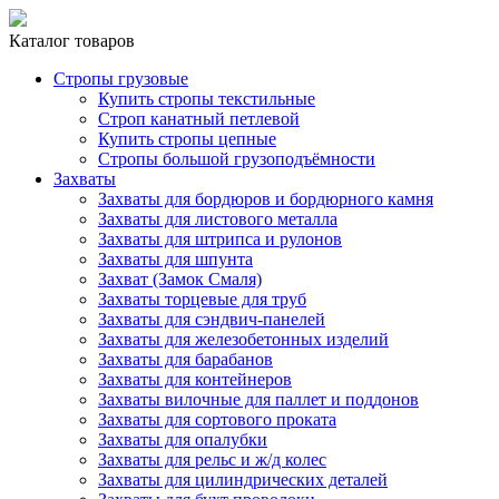
Каталог товаров
Стропы грузовые
Купить стропы текстильные
Строп канатный петлевой
Купить стропы цепные
Стропы большой грузоподъёмности
Захваты
Захваты для бордюров и бордюрного камня
Захваты для листового металла
Захваты для штрипса и рулонов
Захваты для шпунта
Захват (Замок Смаля)
Захваты торцевые для труб
Захваты для сэндвич-панелей
Захваты для железобетонных изделий
Захваты для барабанов
Захваты для контейнеров
Захваты вилочные для паллет и поддонов
Захваты для сортового проката
Захваты для опалубки
Захваты для рельс и ж/д колес
Захваты для цилиндрических деталей