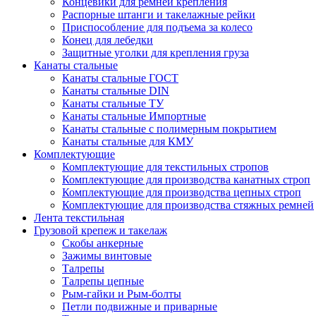
Концевики для ремней крепления
Распорные штанги и такелажные рейки
Приспособление для подъема за колесо
Конец для лебедки
Защитные уголки для крепления груза
Канаты стальные
Канаты стальные ГОСТ
Канаты стальные DIN
Канаты стальные ТУ
Канаты стальные Импортные
Канаты стальные с полимерным покрытием
Канаты стальные для КМУ
Комплектующие
Комплектующие для текстильных стропов
Комплектующие для производства канатных строп
Комплектующие для производства цепных строп
Комплектующие для производства стяжных ремней
Лента текстильная
Грузовой крепеж и такелаж
Скобы анкерные
Зажимы винтовые
Талрепы
Талрепы цепные
Рым-гайки и Рым-болты
Петли подвижные и приварные