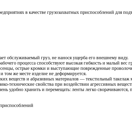
дприятиях в качестве грузозахватных приспособлений для подъ
ет обслуживаемый груз, не нанося ущерба его внешнему виду.
абочего процесса способствуют высокая гибкость и малый вес г
аусенцы, острые кромки и выступающие поврежденные проволочк
 том же месте изделие не деформируется.
ких веществ и абразивных материалов — текстильный такелаж м
ико-технические свойства при воздействии агрессивных веществ
ь удобно хранить и перемещать: ленты легко сворачиваются, п
 приспособлений