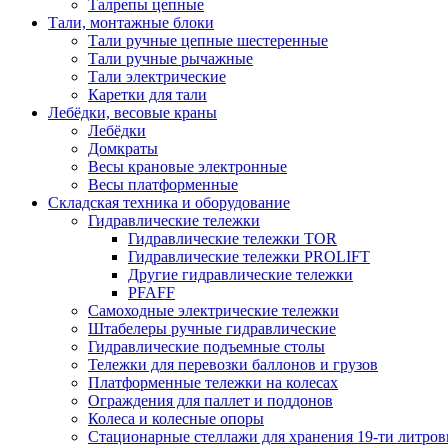
Талрепы цепные
Тали, монтажные блоки
Тали ручные цепные шестеренные
Тали ручные рычажные
Тали электрические
Каретки для тали
Лебёдки, весовые краны
Лебёдки
Домкраты
Весы крановые электронные
Весы платформенные
Складская техника и оборудование
Гидравлические тележки
Гидравлические тележки TOR
Гидравлические тележки PROLIFT
Другие гидравлические тележки
PFAFF
Самоходные электрические тележки
Штабелеры ручные гидравлические
Гидравлические подъемные столы
Тележки для перевозки баллонов и грузов
Платформенные тележки на колесах
Ограждения для паллет и поддонов
Колеса и колесные опоры
Стационарные стеллажи для хранения 19-ти литров