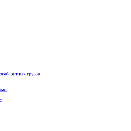
огабаритных грузов
ами
с