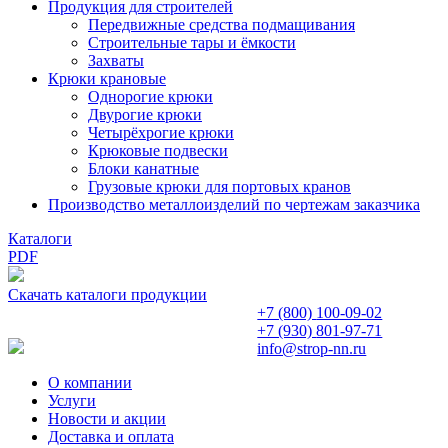
Продукция для строителей
Передвижные средства подмащивания
Строительные тары и ёмкости
Захваты
Крюки крановые
Однорогие крюки
Двурогие крюки
Четырёхрогие крюки
Крюковые подвески
Блоки канатные
Грузовые крюки для портовых кранов
Производство металлоизделий по чертежам заказчика
Каталоги
PDF
Скачать каталоги продукции
+7 (800)
100-09-02
+7 (930)
801-97-71
info@strop-nn.ru
О компании
Услуги
Новости и акции
Доставка и оплата