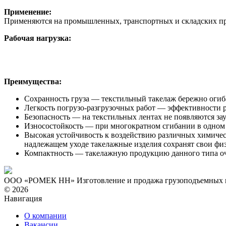
Применение:
Применяются на промышленных, транспортных и складских пре
Рабочая нагрузка:
Преимущества:
Сохранность груза — текстильный такелаж бережно огиба
Легкость погрузо-разгрузочных работ — эффективности р
Безопасность — на текстильных лентах не появляются з
Износостойкость — при многократном сгибании в одном и
Высокая устойчивость к воздействию различных химичес
надлежащем уходе такелажные изделия сохранят свои физ
Компактность — такелажную продукцию данного типа очен
ООО «РОМЕК НН»
Изготовление и продажа грузоподъемных
© 2026
Навигация
О компании
Вакансии