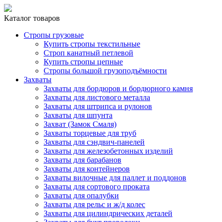
Каталог товаров
Стропы грузовые
Купить стропы текстильные
Строп канатный петлевой
Купить стропы цепные
Стропы большой грузоподъёмности
Захваты
Захваты для бордюров и бордюрного камня
Захваты для листового металла
Захваты для штрипса и рулонов
Захваты для шпунта
Захват (Замок Смаля)
Захваты торцевые для труб
Захваты для сэндвич-панелей
Захваты для железобетонных изделий
Захваты для барабанов
Захваты для контейнеров
Захваты вилочные для паллет и поддонов
Захваты для сортового проката
Захваты для опалубки
Захваты для рельс и ж/д колес
Захваты для цилиндрических деталей