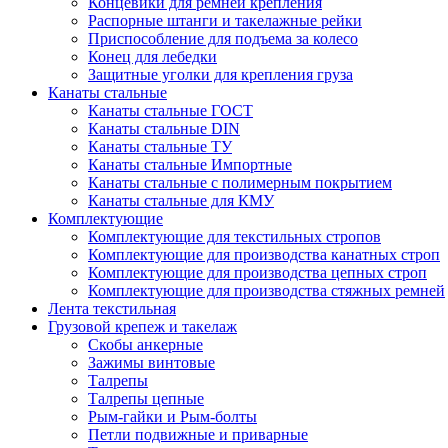
Концевики для ремней крепления
Распорные штанги и такелажные рейки
Приспособление для подъема за колесо
Конец для лебедки
Защитные уголки для крепления груза
Канаты стальные
Канаты стальные ГОСТ
Канаты стальные DIN
Канаты стальные ТУ
Канаты стальные Импортные
Канаты стальные с полимерным покрытием
Канаты стальные для КМУ
Комплектующие
Комплектующие для текстильных стропов
Комплектующие для производства канатных строп
Комплектующие для производства цепных строп
Комплектующие для производства стяжных ремней
Лента текстильная
Грузовой крепеж и такелаж
Скобы анкерные
Зажимы винтовые
Талрепы
Талрепы цепные
Рым-гайки и Рым-болты
Петли подвижные и приварные