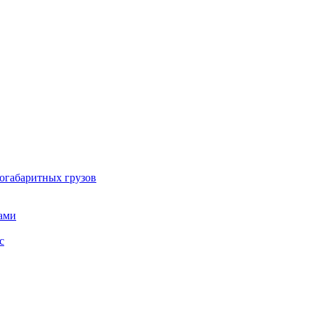
огабаритных грузов
ами
с