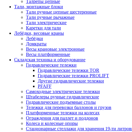
Талрепы цепные
Тали, монтажные блоки
Тали ручные цепные шестеренные
Тали ручные рычажные
Тали электрические
Каретки для тали
Лебёдки, весовые краны
Лебёдки
Домкраты
Весы крановые электронные
Весы платформенные
Складская техника и оборудование
Гидравлические тележки
Гидравлические тележки TOR
Гидравлические тележки PROLIFT
Другие гидравлические тележки
PFAFF
Самоходные электрические тележки
Штабелеры ручные гидравлические
Гидравлические подъемные столы
Тележки для перевозки баллонов и грузов
Платформенные тележки на колесах
Ограждения для паллет и поддонов
Колеса и колесные опоры
Стационарные стеллажи для хранения 19-ти литров