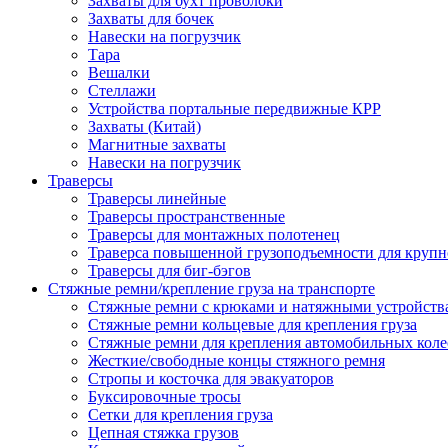
Захваты для бухт проволоки
Захваты для бочек
Навески на погрузчик
Тара
Вешалки
Стеллажи
Устройства портальные передвижные КРР
Захваты (Китай)
Магнитные захваты
Навески на погрузчик
Траверсы
Траверсы линейные
Траверсы пространственные
Траверсы для монтажных полотенец
Траверса повышенной грузоподъемности для крупн
Траверсы для биг-бэгов
Стяжные ремни/крепление груза на транспорте
Стяжные ремни с крюками и натяжными устройств
Стяжные ремни кольцевые для крепления груза
Стяжные ремни для крепления автомобильных коле
Жесткие/свободные концы стяжного ремня
Стропы и косточка для эвакуаторов
Буксировочные тросы
Сетки для крепления груза
Цепная стяжка грузов