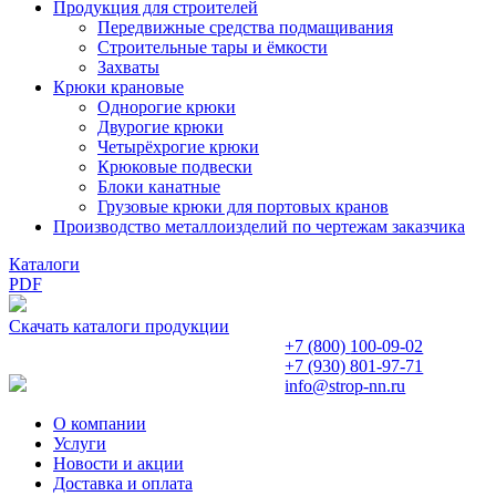
Продукция для строителей
Передвижные средства подмащивания
Строительные тары и ёмкости
Захваты
Крюки крановые
Однорогие крюки
Двурогие крюки
Четырёхрогие крюки
Крюковые подвески
Блоки канатные
Грузовые крюки для портовых кранов
Производство металлоизделий по чертежам заказчика
Каталоги
PDF
Скачать каталоги продукции
+7 (800)
100-09-02
+7 (930)
801-97-71
info@strop-nn.ru
О компании
Услуги
Новости и акции
Доставка и оплата