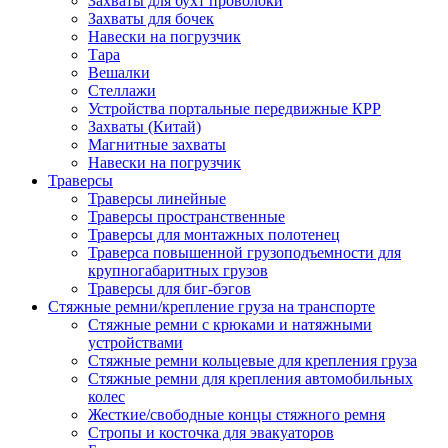
Захваты для бухт проволоки
Захваты для бочек
Навески на погрузчик
Тара
Вешалки
Стеллажи
Устройства портальные передвижные КРР
Захваты (Китай)
Магнитные захваты
Навески на погрузчик
Траверсы
Траверсы линейные
Траверсы пространственные
Траверсы для монтажных полотенец
Траверса повышенной грузоподъемности для
крупногабаритных грузов
Траверсы для биг-бэгов
Стяжные ремни/крепление груза на транспорте
Стяжные ремни с крюками и натяжными
устройствами
Стяжные ремни кольцевые для крепления груза
Стяжные ремни для крепления автомобильных
колес
Жесткие/свободные концы стяжного ремня
Стропы и косточка для эвакуаторов