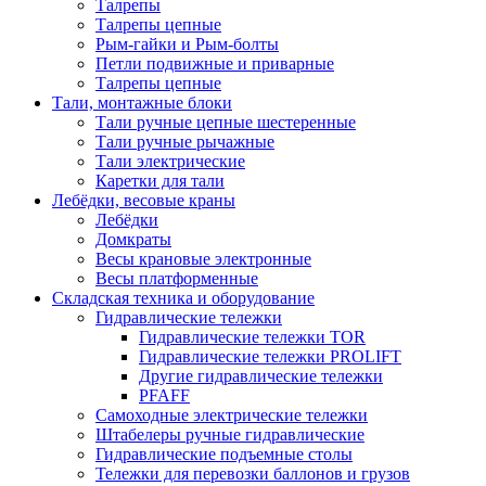
Талрепы
Талрепы цепные
Рым-гайки и Рым-болты
Петли подвижные и приварные
Талрепы цепные
Тали, монтажные блоки
Тали ручные цепные шестеренные
Тали ручные рычажные
Тали электрические
Каретки для тали
Лебёдки, весовые краны
Лебёдки
Домкраты
Весы крановые электронные
Весы платформенные
Складская техника и оборудование
Гидравлические тележки
Гидравлические тележки TOR
Гидравлические тележки PROLIFT
Другие гидравлические тележки
PFAFF
Самоходные электрические тележки
Штабелеры ручные гидравлические
Гидравлические подъемные столы
Тележки для перевозки баллонов и грузов