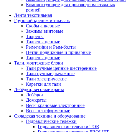
Комплектующие для производства стяжных
ремней
Лента текстильная
Грузовой крепеж и такелаж
Скобы анкерные
Зажимы винтовые
Талрепы
Талрепы цепные
Рым-гайки и Рым-болты
Петли подвижные и приварные
Талрепы цепные
Тали, монтажные блоки
Тали ручные цепные шестеренные
Тали ручные рычажные
Тали электрические
Каретки для тали
Лебёдки, весовые краны
Лебёдки
Домкраты
Весы крановые электронные
Весы платформенные
Складская техника и оборудование
Гидравлические тележки
Гидравлические тележки TOR
Гидравлические тележки PROLIFT