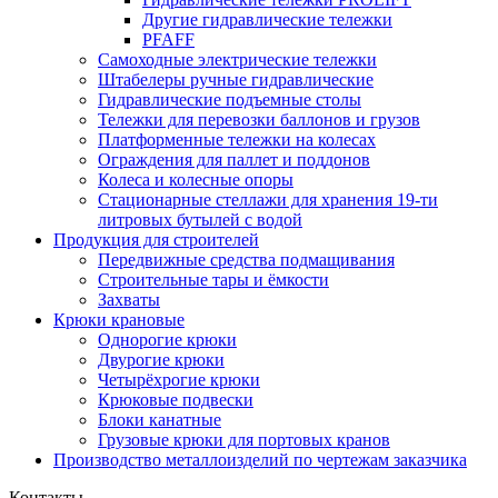
Другие гидравлические тележки
PFAFF
Самоходные электрические тележки
Штабелеры ручные гидравлические
Гидравлические подъемные столы
Тележки для перевозки баллонов и грузов
Платформенные тележки на колесах
Ограждения для паллет и поддонов
Колеса и колесные опоры
Стационарные стеллажи для хранения 19-ти
литровых бутылей с водой
Продукция для строителей
Передвижные средства подмащивания
Строительные тары и ёмкости
Захваты
Крюки крановые
Однорогие крюки
Двурогие крюки
Четырёхрогие крюки
Крюковые подвески
Блоки канатные
Грузовые крюки для портовых кранов
Производство металлоизделий по чертежам заказчика
Контакты