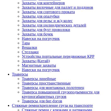
Захваты для контейнеров
Захваты вилочные для паллет и поддонов
Захваты для сортового проката
Захваты для опалубки
Захваты для рельс и ж/д колес
Захваты для цилиндрических деталей
Захваты для бухт проволоки
Захваты для бочек
Навески на погрузчик
Тара
Вешалки
Стеллажи
Устройства портальные передвижные КРР
Захваты (Китай)
Магнитные захваты
Навески на погрузчик
Траверсы
Траверсы линейные
Траверсы пространственные
Траверсы для монтажных полотенец
Траверса повышенной грузоподъемности для
крупногабаритных грузов
Траверсы для биг-бэгов
Стяжные ремни/крепление груза на транспорте
Стяжные ремни с крюками и натяжными