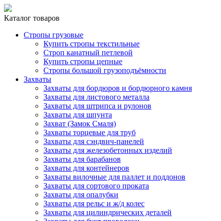
Каталог товаров
Стропы грузовые
Купить стропы текстильные
Строп канатный петлевой
Купить стропы цепные
Стропы большой грузоподъёмности
Захваты
Захваты для бордюров и бордюрного камня
Захваты для листового металла
Захваты для штрипса и рулонов
Захваты для шпунта
Захват (Замок Смаля)
Захваты торцевые для труб
Захваты для сэндвич-панелей
Захваты для железобетонных изделий
Захваты для барабанов
Захваты для контейнеров
Захваты вилочные для паллет и поддонов
Захваты для сортового проката
Захваты для опалубки
Захваты для рельс и ж/д колес
Захваты для цилиндрических деталей