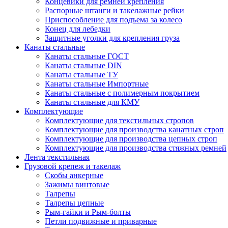
Концевики для ремней крепления
Распорные штанги и такелажные рейки
Приспособление для подъема за колесо
Конец для лебедки
Защитные уголки для крепления груза
Канаты стальные
Канаты стальные ГОСТ
Канаты стальные DIN
Канаты стальные ТУ
Канаты стальные Импортные
Канаты стальные с полимерным покрытием
Канаты стальные для КМУ
Комплектующие
Комплектующие для текстильных стропов
Комплектующие для производства канатных строп
Комплектующие для производства цепных строп
Комплектующие для производства стяжных ремней
Лента текстильная
Грузовой крепеж и такелаж
Скобы анкерные
Зажимы винтовые
Талрепы
Талрепы цепные
Рым-гайки и Рым-болты
Петли подвижные и приварные