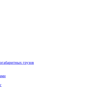
огабаритных грузов
ами
с