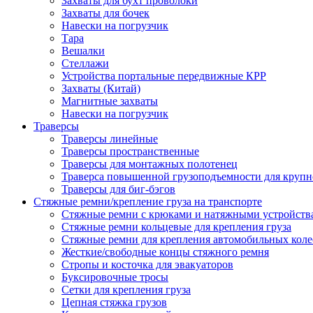
Захваты для бухт проволоки
Захваты для бочек
Навески на погрузчик
Тара
Вешалки
Стеллажи
Устройства портальные передвижные КРР
Захваты (Китай)
Магнитные захваты
Навески на погрузчик
Траверсы
Траверсы линейные
Траверсы пространственные
Траверсы для монтажных полотенец
Траверса повышенной грузоподъемности для крупн
Траверсы для биг-бэгов
Стяжные ремни/крепление груза на транспорте
Стяжные ремни с крюками и натяжными устройств
Стяжные ремни кольцевые для крепления груза
Стяжные ремни для крепления автомобильных коле
Жесткие/свободные концы стяжного ремня
Стропы и косточка для эвакуаторов
Буксировочные тросы
Сетки для крепления груза
Цепная стяжка грузов