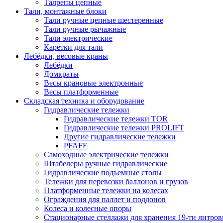
Талрепы цепные
Тали, монтажные блоки
Тали ручные цепные шестеренные
Тали ручные рычажные
Тали электрические
Каретки для тали
Лебёдки, весовые краны
Лебёдки
Домкраты
Весы крановые электронные
Весы платформенные
Складская техника и оборудование
Гидравлические тележки
Гидравлические тележки TOR
Гидравлические тележки PROLIFT
Другие гидравлические тележки
PFAFF
Самоходные электрические тележки
Штабелеры ручные гидравлические
Гидравлические подъемные столы
Тележки для перевозки баллонов и грузов
Платформенные тележки на колесах
Ограждения для паллет и поддонов
Колеса и колесные опоры
Стационарные стеллажи для хранения 19-ти литров