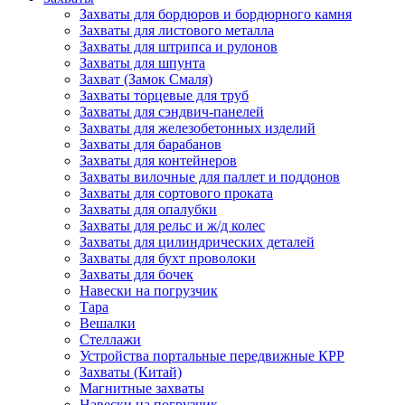
Захваты для бордюров и бордюрного камня
Захваты для листового металла
Захваты для штрипса и рулонов
Захваты для шпунта
Захват (Замок Смаля)
Захваты торцевые для труб
Захваты для сэндвич-панелей
Захваты для железобетонных изделий
Захваты для барабанов
Захваты для контейнеров
Захваты вилочные для паллет и поддонов
Захваты для сортового проката
Захваты для опалубки
Захваты для рельс и ж/д колес
Захваты для цилиндрических деталей
Захваты для бухт проволоки
Захваты для бочек
Навески на погрузчик
Тара
Вешалки
Стеллажи
Устройства портальные передвижные КРР
Захваты (Китай)
Магнитные захваты
Навески на погрузчик