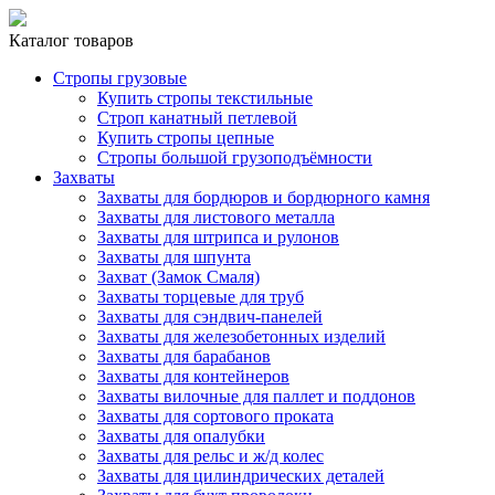
Каталог товаров
Стропы грузовые
Купить стропы текстильные
Строп канатный петлевой
Купить стропы цепные
Стропы большой грузоподъёмности
Захваты
Захваты для бордюров и бордюрного камня
Захваты для листового металла
Захваты для штрипса и рулонов
Захваты для шпунта
Захват (Замок Смаля)
Захваты торцевые для труб
Захваты для сэндвич-панелей
Захваты для железобетонных изделий
Захваты для барабанов
Захваты для контейнеров
Захваты вилочные для паллет и поддонов
Захваты для сортового проката
Захваты для опалубки
Захваты для рельс и ж/д колес
Захваты для цилиндрических деталей