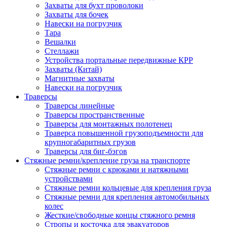
Захваты для бухт проволоки
Захваты для бочек
Навески на погрузчик
Тара
Вешалки
Стеллажи
Устройства портальные передвижные КРР
Захваты (Китай)
Магнитные захваты
Навески на погрузчик
Траверсы
Траверсы линейные
Траверсы пространственные
Траверсы для монтажных полотенец
Траверса повышенной грузоподъемности для
крупногабаритных грузов
Траверсы для биг-бэгов
Стяжные ремни/крепление груза на транспорте
Стяжные ремни с крюками и натяжными
устройствами
Стяжные ремни кольцевые для крепления груза
Стяжные ремни для крепления автомобильных
колес
Жесткие/свободные концы стяжного ремня
Стропы и косточка для эвакуаторов