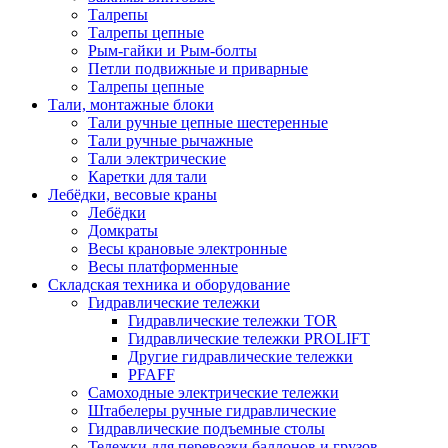
Талрепы
Талрепы цепные
Рым-гайки и Рым-болты
Петли подвижные и приварные
Талрепы цепные
Тали, монтажные блоки
Тали ручные цепные шестеренные
Тали ручные рычажные
Тали электрические
Каретки для тали
Лебёдки, весовые краны
Лебёдки
Домкраты
Весы крановые электронные
Весы платформенные
Складская техника и оборудование
Гидравлические тележки
Гидравлические тележки TOR
Гидравлические тележки PROLIFT
Другие гидравлические тележки
PFAFF
Самоходные электрические тележки
Штабелеры ручные гидравлические
Гидравлические подъемные столы
Тележки для перевозки баллонов и грузов