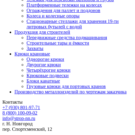
Платформенные тележки на колесах
Ограждения для паллет и поддонов
Колеса и колесные опоры
Стационарные стеллажи для хранения 19-ти
литровых бутылей с водой
Продукция для строителей
Передвижные средства подмащивания
Строительные тары и ёмкости
Захваты
Крюки крановые
Однорогие крюки
Двурогие крюки
Четырёхрогие крюки
Крюковые подвески
Блоки канатные
Грузовые крюки для портовых кранов
Производство металлоизделий по чертежам заказчика
Контакты
+7 (930)
801-97-71
8 (800)
100-09-02
info@strop-nn.ru
г. Н. Новгород
пер. Спортсменский, 12