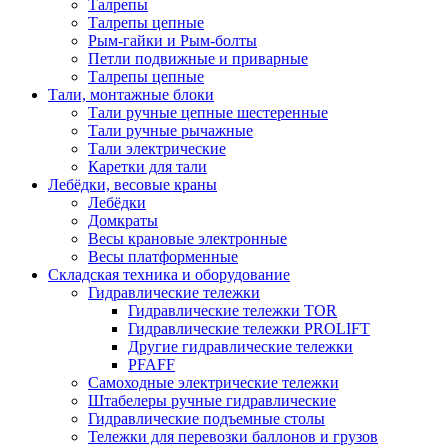
Талрепы
Талрепы цепные
Рым-гайки и Рым-болты
Петли подвижные и приварные
Талрепы цепные
Тали, монтажные блоки
Тали ручные цепные шестеренные
Тали ручные рычажные
Тали электрические
Каретки для тали
Лебёдки, весовые краны
Лебёдки
Домкраты
Весы крановые электронные
Весы платформенные
Складская техника и оборудование
Гидравлические тележки
Гидравлические тележки TOR
Гидравлические тележки PROLIFT
Другие гидравлические тележки
PFAFF
Самоходные электрические тележки
Штабелеры ручные гидравлические
Гидравлические подъемные столы
Тележки для перевозки баллонов и грузов