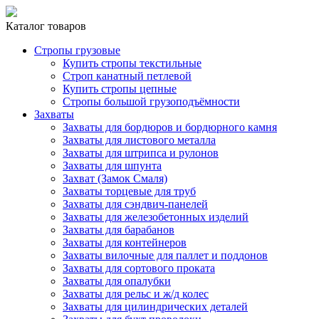
Каталог товаров
Стропы грузовые
Купить стропы текстильные
Строп канатный петлевой
Купить стропы цепные
Стропы большой грузоподъёмности
Захваты
Захваты для бордюров и бордюрного камня
Захваты для листового металла
Захваты для штрипса и рулонов
Захваты для шпунта
Захват (Замок Смаля)
Захваты торцевые для труб
Захваты для сэндвич-панелей
Захваты для железобетонных изделий
Захваты для барабанов
Захваты для контейнеров
Захваты вилочные для паллет и поддонов
Захваты для сортового проката
Захваты для опалубки
Захваты для рельс и ж/д колес
Захваты для цилиндрических деталей