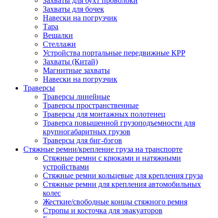
Захваты для бухт проволоки
Захваты для бочек
Навески на погрузчик
Тара
Вешалки
Стеллажи
Устройства портальные передвижные КРР
Захваты (Китай)
Магнитные захваты
Навески на погрузчик
Траверсы
Траверсы линейные
Траверсы пространственные
Траверсы для монтажных полотенец
Траверса повышенной грузоподъемности для
крупногабаритных грузов
Траверсы для биг-бэгов
Стяжные ремни/крепление груза на транспорте
Стяжные ремни с крюками и натяжными
устройствами
Стяжные ремни кольцевые для крепления груза
Стяжные ремни для крепления автомобильных
колес
Жесткие/свободные концы стяжного ремня
Стропы и косточка для эвакуаторов