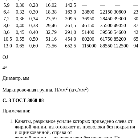
5,9
0,30
0,28
16,02
142,5
—
—
—
6,4
0,32
0,30
18,38
163,0
28800
22150 30600
2
7,2
0,36
0,34
23,59
209,5
36950
28450 39300
3
8,0
0,40
0,38
29,46
261,5
46150
35500 49050
3
8,6
0,45
0,40
32,79
291,0
51400
39550 54600
4
10,5
0,55
0,50
51,16
454,0
80200
61750 85200
6
13,0
0,65
0,60
73,56
652,5
115000
88550 122500
9
OJ
4^
Диаметр, мм
2
2
Маркировочная группа, Н/мм
(кгс/мм
)
С. 3 ГОСТ 3068-88
Примечания:
Канаты, разрывное усилие которых приведено слева от
жирной линии, изготовляют из проволоки без покрытия
и оцинкованной, справа от
жирной линии — из проволоки без покрытия. По