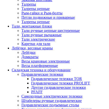
Талрепы
Талрепы цепные
Рым-гайки и Рым-болты
Петли подвижные и приварные
Талрепы цепные
Тали, монтажные блоки
Тали ручные цепные шестеренные
Тали ручные рычажные
Тали электрические
Каретки для тали
Лебёдки, весовые краны
Лебёдки
Домкраты
Весы крановые электронные
Весы платформенные
Складская техника и оборудование
Гидравлические тележки
Гидравлические тележки TOR
Гидравлические тележки PROLIFT
Другие гидравлические тележки
PFAFF
Самоходные электрические тележки
Штабелеры ручные гидравлические
Гидравлические подъемные столы