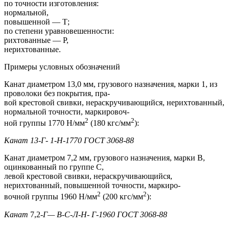
по точности изготовления:
нормальной,
повышенной — Т;
по степени уравновешенности:
рихтованные — Р,
нерихтованные.
Примеры условных обозначений
Канат диаметром 13,0 мм, грузового назначения, марки 1, из
проволоки без покрытия, пра-
вой крестовой свивки, нераскручивающийся, нерихтованный,
нормальной точности, маркировоч-
2
2
ной группы 1770 Н/мм
(180 кгс/мм
):
Канат 13-Г- 1-Н-1770 ГОСТ 3068-88
Канат диаметром 7,2 мм, грузового назначения, марки В,
оцинкованный по группе С,
левой крестовой свивки, нераскручивающийся,
нерихтованный, повышенной точности, маркиро-
2
2
вочной группы 1960 Н/мм
(200 кгс/мм
):
Канат
7,2-
Г— В-С-Л-Н- Г-1960 ГОСТ 3068-88