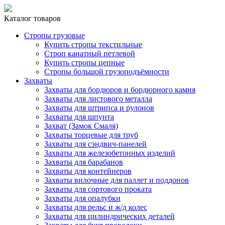
Каталог товаров
Стропы грузовые
Купить стропы текстильные
Строп канатный петлевой
Купить стропы цепные
Стропы большой грузоподъёмности
Захваты
Захваты для бордюров и бордюрного камня
Захваты для листового металла
Захваты для штрипса и рулонов
Захваты для шпунта
Захват (Замок Смаля)
Захваты торцевые для труб
Захваты для сэндвич-панелей
Захваты для железобетонных изделий
Захваты для барабанов
Захваты для контейнеров
Захваты вилочные для паллет и поддонов
Захваты для сортового проката
Захваты для опалубки
Захваты для рельс и ж/д колес
Захваты для цилиндрических деталей