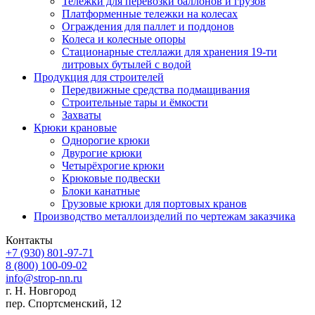
Тележки для перевозки баллонов и грузов
Платформенные тележки на колесах
Ограждения для паллет и поддонов
Колеса и колесные опоры
Стационарные стеллажи для хранения 19-ти
литровых бутылей с водой
Продукция для строителей
Передвижные средства подмащивания
Строительные тары и ёмкости
Захваты
Крюки крановые
Однорогие крюки
Двурогие крюки
Четырёхрогие крюки
Крюковые подвески
Блоки канатные
Грузовые крюки для портовых кранов
Производство металлоизделий по чертежам заказчика
Контакты
+7 (930)
801-97-71
8 (800)
100-09-02
info@strop-nn.ru
г. Н. Новгород
пер. Спортсменский, 12