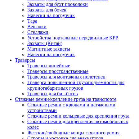
Захваты для бухт проволоки
Захваты для бочек
Навески на погрузчик
Тара
Вешалки
Стеллажи
Устройства портальные передвижные КРР
Захваты (Китай)
Магнитные захваты
Навески на погрузчик
Траверсы
Траверсы линейные
Траверсы пространственные
Траверсы для монтажных полотенец
Траверса повышенной грузоподъемности для
крупногабаритных грузов
Траверсы для биг-бэгов
Стяжные ремни/крепление груза на транспорте
Стяжные ремни с крюками и натяжными
устройствами
Стяжные ремни кольцевые для крепления груза
Стяжные ремни для крепления автомобильных
колес
Жесткие/свободные концы стяжного ремня
Стропы и косточка для эвакуаторов