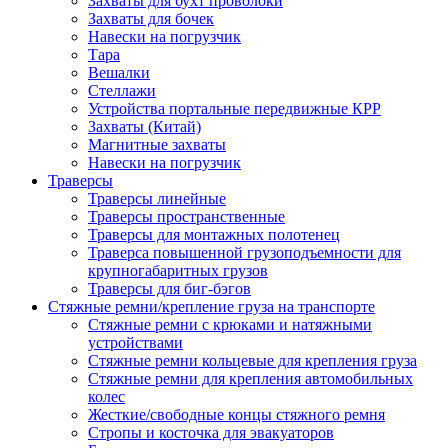
Захваты для бухт проволоки
Захваты для бочек
Навески на погрузчик
Тара
Вешалки
Стеллажи
Устройства портальные передвижные КРР
Захваты (Китай)
Магнитные захваты
Навески на погрузчик
Траверсы
Траверсы линейные
Траверсы пространственные
Траверсы для монтажных полотенец
Траверса повышенной грузоподъемности для
крупногабаритных грузов
Траверсы для биг-бэгов
Стяжные ремни/крепление груза на транспорте
Стяжные ремни с крюками и натяжными
устройствами
Стяжные ремни кольцевые для крепления груза
Стяжные ремни для крепления автомобильных
колес
Жесткие/свободные концы стяжного ремня
Стропы и косточка для эвакуаторов