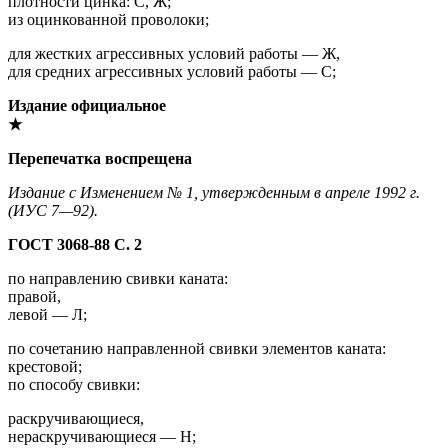
плотности цинка: С, Ж;
из оцинкованной проволоки;
для жестких агрессивных условий работы — Ж,
для средних агрессивных условий работы — С;
Издание официальное
★
Перепечатка воспрещена
Издание с Изменением № 1, утвержденным в апреле 1992 г.
(ИУС 7—92).
ГОСТ 3068-88 С. 2
по направлению свивки каната:
правой,
левой — Л;
по сочетанию направленной свивки элементов каната:
крестовой;
по способу свивки:
раскручивающиеся,
нераскручивающиеся — Н;