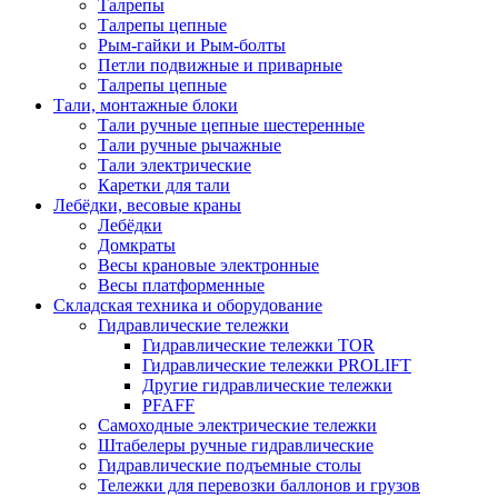
Талрепы
Талрепы цепные
Рым-гайки и Рым-болты
Петли подвижные и приварные
Талрепы цепные
Тали, монтажные блоки
Тали ручные цепные шестеренные
Тали ручные рычажные
Тали электрические
Каретки для тали
Лебёдки, весовые краны
Лебёдки
Домкраты
Весы крановые электронные
Весы платформенные
Складская техника и оборудование
Гидравлические тележки
Гидравлические тележки TOR
Гидравлические тележки PROLIFT
Другие гидравлические тележки
PFAFF
Самоходные электрические тележки
Штабелеры ручные гидравлические
Гидравлические подъемные столы
Тележки для перевозки баллонов и грузов