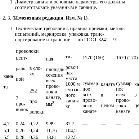
Диаметр каната и основные параметры его должны
соответствовать указанным в таблице.
2, 3.
(Измененная редакция, Изм. № 1).
Технические требования, правила приемки, методы
испытаний, маркировка, упаковка, транс-
портирование и хранение — по ГОСТ 3241—91.
проволоки
ти-
1570 (160)
1670 (170)
цент-
ная
ровоч-
в сло-
раль-
площадь
ная
ях
сечения
кана-
масса
ной
всех
суммар-
суммар-
1000 м
каната
ка
прово-
та
ное
ное
смазан-
252
лок в
всех
всех
в
в
ного
канате,
7
прово-
прово-
каната,
про-
2
про-
мм
целом
ц
локв
локв
кг
волок
канате
канате
волоки
4,7
0,24
0,22
9,89
87,7
—
—
—
5Д
0,26
0,24
11,76
104,5
—
—
—
5,5
0,28
0,26
13,81
122,5
—
—
—