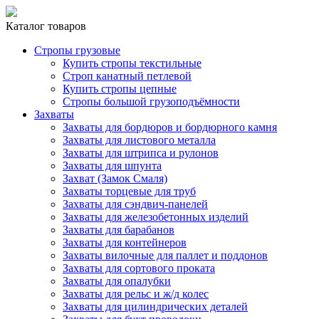
Каталог товаров
Стропы грузовые
Купить стропы текстильные
Строп канатный петлевой
Купить стропы цепные
Стропы большой грузоподъёмности
Захваты
Захваты для бордюров и бордюрного камня
Захваты для листового металла
Захваты для штрипса и рулонов
Захваты для шпунта
Захват (Замок Смаля)
Захваты торцевые для труб
Захваты для сэндвич-панелей
Захваты для железобетонных изделий
Захваты для барабанов
Захваты для контейнеров
Захваты вилочные для паллет и поддонов
Захваты для сортового проката
Захваты для опалубки
Захваты для рельс и ж/д колес
Захваты для цилиндрических деталей