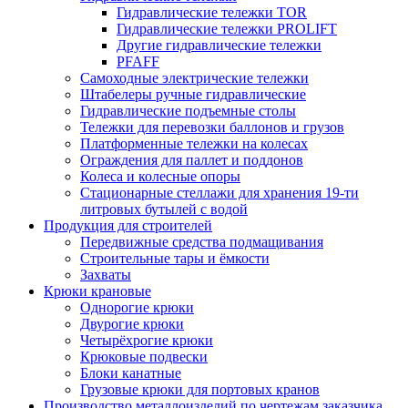
Гидравлические тележки TOR
Гидравлические тележки PROLIFT
Другие гидравлические тележки
PFAFF
Самоходные электрические тележки
Штабелеры ручные гидравлические
Гидравлические подъемные столы
Тележки для перевозки баллонов и грузов
Платформенные тележки на колесах
Ограждения для паллет и поддонов
Колеса и колесные опоры
Стационарные стеллажи для хранения 19-ти
литровых бутылей с водой
Продукция для строителей
Передвижные средства подмащивания
Строительные тары и ёмкости
Захваты
Крюки крановые
Однорогие крюки
Двурогие крюки
Четырёхрогие крюки
Крюковые подвески
Блоки канатные
Грузовые крюки для портовых кранов
Производство металлоизделий по чертежам заказчика