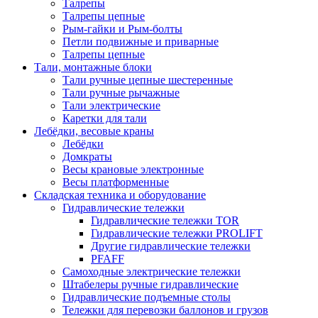
Талрепы
Талрепы цепные
Рым-гайки и Рым-болты
Петли подвижные и приварные
Талрепы цепные
Тали, монтажные блоки
Тали ручные цепные шестеренные
Тали ручные рычажные
Тали электрические
Каретки для тали
Лебёдки, весовые краны
Лебёдки
Домкраты
Весы крановые электронные
Весы платформенные
Складская техника и оборудование
Гидравлические тележки
Гидравлические тележки TOR
Гидравлические тележки PROLIFT
Другие гидравлические тележки
PFAFF
Самоходные электрические тележки
Штабелеры ручные гидравлические
Гидравлические подъемные столы
Тележки для перевозки баллонов и грузов