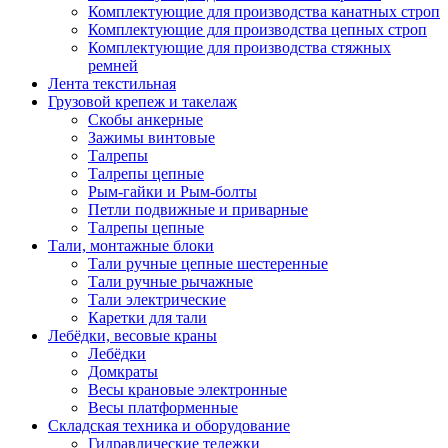
Комплектующие для производства канатных строп
Комплектующие для производства цепных строп
Комплектующие для производства стяжных
ремней
Лента текстильная
Грузовой крепеж и такелаж
Скобы анкерные
Зажимы винтовые
Талрепы
Талрепы цепные
Рым-гайки и Рым-болты
Петли подвижные и приварные
Талрепы цепные
Тали, монтажные блоки
Тали ручные цепные шестеренные
Тали ручные рычажные
Тали электрические
Каретки для тали
Лебёдки, весовые краны
Лебёдки
Домкраты
Весы крановые электронные
Весы платформенные
Складская техника и оборудование
Гидравлические тележки