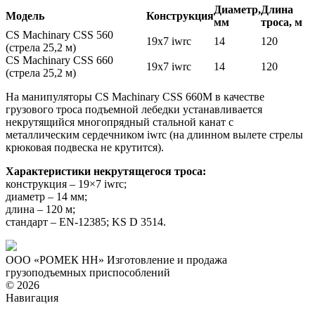
Диаметр,
Длина
Модель
Конструкция
мм
троса, м
CS Machinary CSS 560
19х7 iwrc
14
120
(стрела 25,2 м)
CS Machinary CSS 660
19х7 iwrc
14
120
(стрела 25,2 м)
На манипуляторы CS Machinary CSS 660М в качестве
грузового троса подъемной лебедки устанавливается
некрутящийся многопрядный стальной канат с
металлическим сердечником iwrc (на длинном вылете стрелы
крюковая подвеска не крутится).
Характеристики некрутящегося троса:
конструкция – 19×7 iwrc;
диаметр – 14 мм;
длина – 120 м;
стандарт – EN-12385; KS D 3514.
ООО «РОМЕК НН»
Изготовление и продажа
грузоподъемных приспособлений
© 2026
Навигация