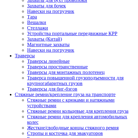
Захваты для бухт проволоки
Захваты для бочек
Навески на погрузчик
Тара
Вешалки
Стеллажи
Устройства портальные передвижные КРР
Захваты (Китай)
Магнитные захваты
Навески на погрузчик
Траверсы
Траверсы линейные
Траверсы пространственные
Траверсы для монтажных полотенец
Траверса повышенной грузоподъемности для
крупногабаритных грузов
Траверсы для биг-бэгов
Стяжные ремни/крепление груза на транспорте
Стяжные ремни с крюками и натяжными
устройствами
Стяжные ремни кольцевые для крепления груза
Стяжные ремни для крепления автомобильных
колес
Жесткие/свободные концы стяжного ремня
Стропы и косточка для эвакуаторов