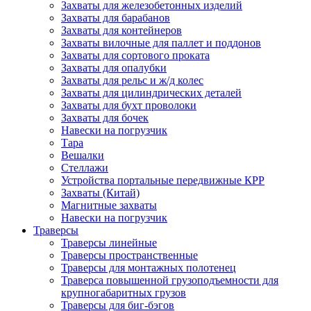
Захваты для железобетонных изделий
Захваты для барабанов
Захваты для контейнеров
Захваты вилочные для паллет и поддонов
Захваты для сортового проката
Захваты для опалубки
Захваты для рельс и ж/д колес
Захваты для цилиндрических деталей
Захваты для бухт проволоки
Захваты для бочек
Навески на погрузчик
Тара
Вешалки
Стеллажи
Устройства портальные передвижные КРР
Захваты (Китай)
Магнитные захваты
Навески на погрузчик
Траверсы
Траверсы линейные
Траверсы пространственные
Траверсы для монтажных полотенец
Траверса повышенной грузоподъемности для
крупногабаритных грузов
Траверсы для биг-бэгов