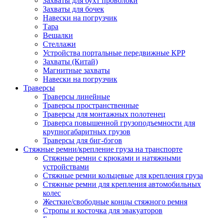
Захваты для бухт проволоки
Захваты для бочек
Навески на погрузчик
Тара
Вешалки
Стеллажи
Устройства портальные передвижные КРР
Захваты (Китай)
Магнитные захваты
Навески на погрузчик
Траверсы
Траверсы линейные
Траверсы пространственные
Траверсы для монтажных полотенец
Траверса повышенной грузоподъемности для
крупногабаритных грузов
Траверсы для биг-бэгов
Стяжные ремни/крепление груза на транспорте
Стяжные ремни с крюками и натяжными
устройствами
Стяжные ремни кольцевые для крепления груза
Стяжные ремни для крепления автомобильных
колес
Жесткие/свободные концы стяжного ремня
Стропы и косточка для эвакуаторов