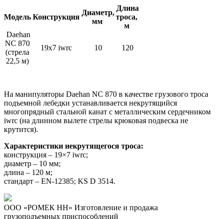
Длина
Диаметр,
Модель
Конструкция
троса,
мм
м
Daehan
NC 870
19х7 iwrc
10
120
(стрела
22,5 м)
На манипуляторы Daehan NC 870 в качестве грузового троса
подъемной лебедки устанавливается некрутящийся
многопрядный стальной канат с металлическим сердечником
iwrc (на длинном вылете стрелы крюковая подвеска не
крутится).
Характеристики некрутящегося троса:
конструкция – 19×7 iwrc;
диаметр – 10 мм;
длина – 120 м;
стандарт – EN-12385; KS D 3514.
ООО «РОМЕК НН»
Изготовление и продажа
грузоподъемных приспособлений