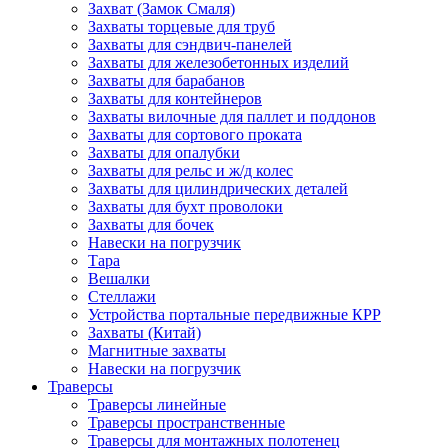
Захват (Замок Смаля)
Захваты торцевые для труб
Захваты для сэндвич-панелей
Захваты для железобетонных изделий
Захваты для барабанов
Захваты для контейнеров
Захваты вилочные для паллет и поддонов
Захваты для сортового проката
Захваты для опалубки
Захваты для рельс и ж/д колес
Захваты для цилиндрических деталей
Захваты для бухт проволоки
Захваты для бочек
Навески на погрузчик
Тара
Вешалки
Стеллажи
Устройства портальные передвижные КРР
Захваты (Китай)
Магнитные захваты
Навески на погрузчик
Траверсы
Траверсы линейные
Траверсы пространственные
Траверсы для монтажных полотенец