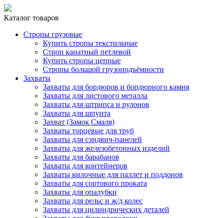
Каталог товаров
Стропы грузовые
Купить стропы текстильные
Строп канатный петлевой
Купить стропы цепные
Стропы большой грузоподъёмности
Захваты
Захваты для бордюров и бордюрного камня
Захваты для листового металла
Захваты для штрипса и рулонов
Захваты для шпунта
Захват (Замок Смаля)
Захваты торцевые для труб
Захваты для сэндвич-панелей
Захваты для железобетонных изделий
Захваты для барабанов
Захваты для контейнеров
Захваты вилочные для паллет и поддонов
Захваты для сортового проката
Захваты для опалубки
Захваты для рельс и ж/д колес
Захваты для цилиндрических деталей