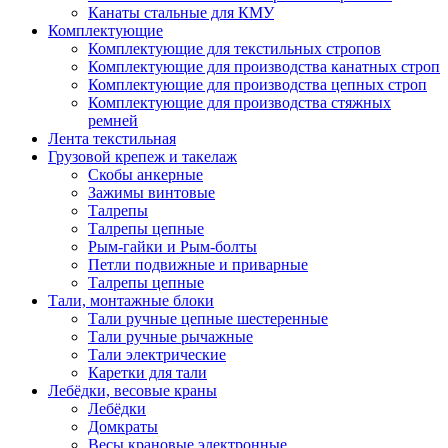
Канаты стальные для КМУ
Комплектующие
Комплектующие для текстильных стропов
Комплектующие для производства канатных строп
Комплектующие для производства цепных строп
Комплектующие для производства стяжных
ремней
Лента текстильная
Грузовой крепеж и такелаж
Скобы анкерные
Зажимы винтовые
Талрепы
Талрепы цепные
Рым-гайки и Рым-болты
Петли подвижные и приварные
Талрепы цепные
Тали, монтажные блоки
Тали ручные цепные шестеренные
Тали ручные рычажные
Тали электрические
Каретки для тали
Лебёдки, весовые краны
Лебёдки
Домкраты
Весы крановые электронные