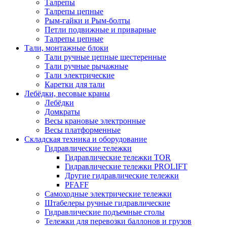
Талрепы
Талрепы цепные
Рым-гайки и Рым-болты
Петли подвижные и приварные
Талрепы цепные
Тали, монтажные блоки
Тали ручные цепные шестеренные
Тали ручные рычажные
Тали электрические
Каретки для тали
Лебёдки, весовые краны
Лебёдки
Домкраты
Весы крановые электронные
Весы платформенные
Складская техника и оборудование
Гидравлические тележки
Гидравлические тележки TOR
Гидравлические тележки PROLIFT
Другие гидравлические тележки
PFAFF
Самоходные электрические тележки
Штабелеры ручные гидравлические
Гидравлические подъемные столы
Тележки для перевозки баллонов и грузов