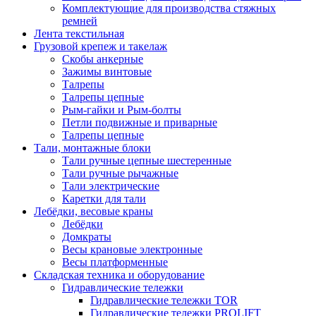
Комплектующие для производства стяжных
ремней
Лента текстильная
Грузовой крепеж и такелаж
Скобы анкерные
Зажимы винтовые
Талрепы
Талрепы цепные
Рым-гайки и Рым-болты
Петли подвижные и приварные
Талрепы цепные
Тали, монтажные блоки
Тали ручные цепные шестеренные
Тали ручные рычажные
Тали электрические
Каретки для тали
Лебёдки, весовые краны
Лебёдки
Домкраты
Весы крановые электронные
Весы платформенные
Складская техника и оборудование
Гидравлические тележки
Гидравлические тележки TOR
Гидравлические тележки PROLIFT