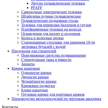
Другие гидравлические тележки
PFAFF
Самоходные электрические тележки
Штабелеры ручные гидравлические
Гидравлические подъемные столы
Тележки для перевозки баллонов и грузов
Платформенные тележки на колесах
Ограждения для паллет и поддонов
Колеса и колесные опоры
Стационарные стеллажи для хранения 19-ти
литровых бутылей с водой
Продукция для строителей
Передвижные средства подмащивания
Строительные тары и ёмкости
Захваты
Крюки крановые
Однорогие крюки
Двурогие крюки
Четырёхрогие крюки
Крюковые подвески
Блоки канатные
Грузовые крюки для портовых кранов
Производство металлоизделий по чертежам заказчика
Контакты