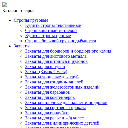
Каталог товаров
Стропы грузовые
Купить стропы текстильные
Строп канатный петлевой
Купить стропы цепные
Стропы большой грузоподъёмности
Захваты
Захваты для бордюров и бордюрного камня
Захваты для листового металла
Захваты для штрипса и рулонов
Захваты для шпунта
Захват (Замок Смаля)
Захваты торцевые для труб
Захваты для сэндвич-панелей
Захваты для железобетонных изделий
Захваты для барабанов
Захваты для контейнеров
Захваты вилочные для паллет и поддонов
Захваты для сортового проката
Захваты для опалубки
Захваты для рельс и ж/д колес
Захваты для цилиндрических деталей