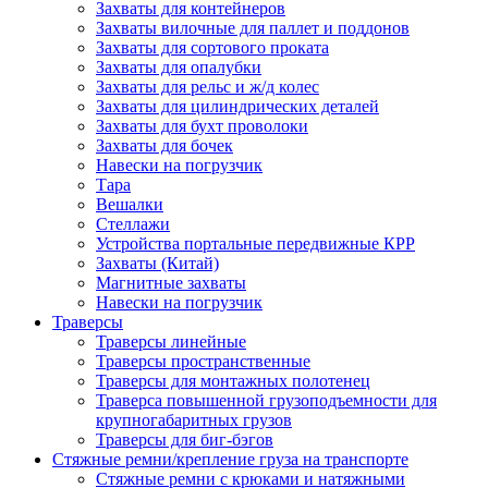
Захваты для контейнеров
Захваты вилочные для паллет и поддонов
Захваты для сортового проката
Захваты для опалубки
Захваты для рельс и ж/д колес
Захваты для цилиндрических деталей
Захваты для бухт проволоки
Захваты для бочек
Навески на погрузчик
Тара
Вешалки
Стеллажи
Устройства портальные передвижные КРР
Захваты (Китай)
Магнитные захваты
Навески на погрузчик
Траверсы
Траверсы линейные
Траверсы пространственные
Траверсы для монтажных полотенец
Траверса повышенной грузоподъемности для
крупногабаритных грузов
Траверсы для биг-бэгов
Стяжные ремни/крепление груза на транспорте
Стяжные ремни с крюками и натяжными