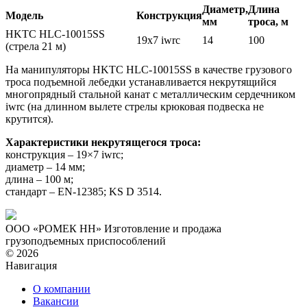
Диаметр,
Длина
Модель
Конструкция
мм
троса, м
HKTC HLC-10015SS
19х7 iwrc
14
100
(стрела 21 м)
На манипуляторы HKTC HLC-10015SS в качестве грузового
троса подъемной лебедки устанавливается некрутящийся
многопрядный стальной канат с металлическим сердечником
iwrc (на длинном вылете стрелы крюковая подвеска не
крутится).
Характеристики некрутящегося троса:
конструкция – 19×7 iwrc;
диаметр – 14 мм;
длина – 100 м;
стандарт – EN-12385; KS D 3514.
ООО «РОМЕК НН»
Изготовление и продажа
грузоподъемных приспособлений
© 2026
Навигация
О компании
Вакансии