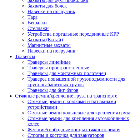
Захваты для бухт проволоки
Захваты для бочек
Навески на погрузчик
Тара
Вешалки
Стеллажи
Устройства портальные передвижные КРР
Захваты (Китай)
Магнитные захваты
Навески на погрузчик
Траверсы
Траверсы линейные
Траверсы пространственные
Траверсы для монтажных полотенец
Траверса повышенной грузоподъемности для
крупногабаритных грузов
Траверсы для биг-бэгов
Стяжные ремни/крепление груза на транспорте
Стяжные ремни с крюками и натяжными
устройствами
Стяжные ремни кольцевые для крепления груза
Стяжные ремни для крепления автомобильных
колес
Жесткие/свободные концы стяжного ремня
Стропы и косточка для эвакуаторов