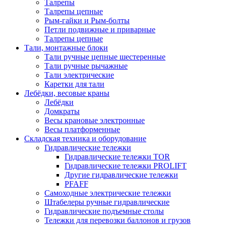
Талрепы
Талрепы цепные
Рым-гайки и Рым-болты
Петли подвижные и приварные
Талрепы цепные
Тали, монтажные блоки
Тали ручные цепные шестеренные
Тали ручные рычажные
Тали электрические
Каретки для тали
Лебёдки, весовые краны
Лебёдки
Домкраты
Весы крановые электронные
Весы платформенные
Складская техника и оборудование
Гидравлические тележки
Гидравлические тележки TOR
Гидравлические тележки PROLIFT
Другие гидравлические тележки
PFAFF
Самоходные электрические тележки
Штабелеры ручные гидравлические
Гидравлические подъемные столы
Тележки для перевозки баллонов и грузов