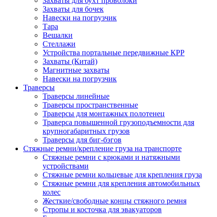
Захваты для бухт проволоки
Захваты для бочек
Навески на погрузчик
Тара
Вешалки
Стеллажи
Устройства портальные передвижные КРР
Захваты (Китай)
Магнитные захваты
Навески на погрузчик
Траверсы
Траверсы линейные
Траверсы пространственные
Траверсы для монтажных полотенец
Траверса повышенной грузоподъемности для
крупногабаритных грузов
Траверсы для биг-бэгов
Стяжные ремни/крепление груза на транспорте
Стяжные ремни с крюками и натяжными
устройствами
Стяжные ремни кольцевые для крепления груза
Стяжные ремни для крепления автомобильных
колес
Жесткие/свободные концы стяжного ремня
Стропы и косточка для эвакуаторов