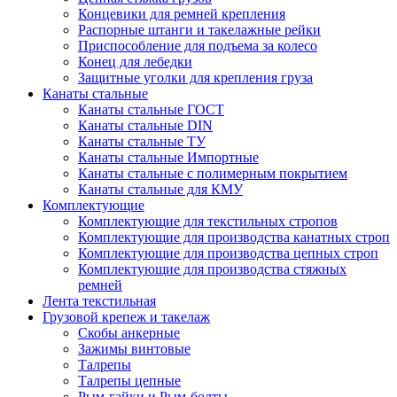
Концевики для ремней крепления
Распорные штанги и такелажные рейки
Приспособление для подъема за колесо
Конец для лебедки
Защитные уголки для крепления груза
Канаты стальные
Канаты стальные ГОСТ
Канаты стальные DIN
Канаты стальные ТУ
Канаты стальные Импортные
Канаты стальные с полимерным покрытием
Канаты стальные для КМУ
Комплектующие
Комплектующие для текстильных стропов
Комплектующие для производства канатных строп
Комплектующие для производства цепных строп
Комплектующие для производства стяжных
ремней
Лента текстильная
Грузовой крепеж и такелаж
Скобы анкерные
Зажимы винтовые
Талрепы
Талрепы цепные
Рым-гайки и Рым-болты