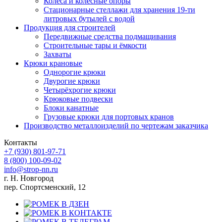
Колеса и колесные опоры
Стационарные стеллажи для хранения 19-ти
литровых бутылей с водой
Продукция для строителей
Передвижные средства подмащивания
Строительные тары и ёмкости
Захваты
Крюки крановые
Однорогие крюки
Двурогие крюки
Четырёхрогие крюки
Крюковые подвески
Блоки канатные
Грузовые крюки для портовых кранов
Производство металлоизделий по чертежам заказчика
Контакты
+7 (930)
801-97-71
8 (800)
100-09-02
info@strop-nn.ru
г. Н. Новгород
пер. Спортсменский, 12