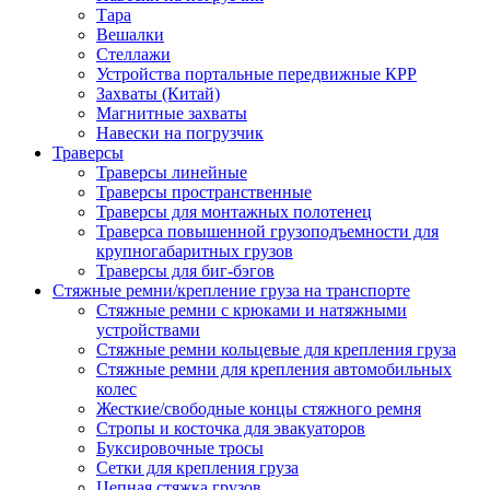
Тара
Вешалки
Стеллажи
Устройства портальные передвижные КРР
Захваты (Китай)
Магнитные захваты
Навески на погрузчик
Траверсы
Траверсы линейные
Траверсы пространственные
Траверсы для монтажных полотенец
Траверса повышенной грузоподъемности для
крупногабаритных грузов
Траверсы для биг-бэгов
Стяжные ремни/крепление груза на транспорте
Стяжные ремни с крюками и натяжными
устройствами
Стяжные ремни кольцевые для крепления груза
Стяжные ремни для крепления автомобильных
колес
Жесткие/свободные концы стяжного ремня
Стропы и косточка для эвакуаторов
Буксировочные тросы
Сетки для крепления груза
Цепная стяжка грузов