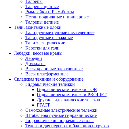
Талрепы
Талрепы цепные
Рым-гайки и Рым-болты
Петли подвижные и приварные
Талрепы цепные
Тали, монтажные блоки
Тали ручные цепные шестеренные
Тали ручные рычажные
Тали электрические
Каретки для тали
Лебёдки, весовые краны
Лебёдки
Домкраты
Весы крановые электронные
Весы платформенные
Складская техника и оборудование
Гидравлические тележки
Гидравлические тележки TOR
Гидравлические тележки PROLIFT
Другие гидравлические тележки
PFAFF
Самоходные электрические тележки
Штабелеры ручные гидравлические
Гидравлические подъемные столы
Тележки для перевозки баллонов и грузов