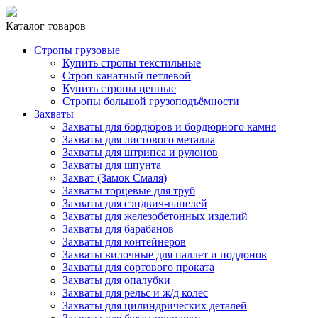
Каталог товаров
Стропы грузовые
Купить стропы текстильные
Строп канатный петлевой
Купить стропы цепные
Стропы большой грузоподъёмности
Захваты
Захваты для бордюров и бордюрного камня
Захваты для листового металла
Захваты для штрипса и рулонов
Захваты для шпунта
Захват (Замок Смаля)
Захваты торцевые для труб
Захваты для сэндвич-панелей
Захваты для железобетонных изделий
Захваты для барабанов
Захваты для контейнеров
Захваты вилочные для паллет и поддонов
Захваты для сортового проката
Захваты для опалубки
Захваты для рельс и ж/д колес
Захваты для цилиндрических деталей