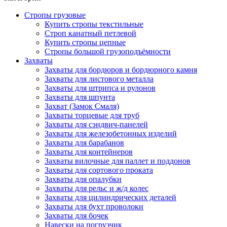
Стропы грузовые
Купить стропы текстильные
Строп канатный петлевой
Купить стропы цепные
Стропы большой грузоподъёмности
Захваты
Захваты для бордюров и бордюрного камня
Захваты для листового металла
Захваты для штрипса и рулонов
Захваты для шпунта
Захват (Замок Смаля)
Захваты торцевые для труб
Захваты для сэндвич-панелей
Захваты для железобетонных изделий
Захваты для барабанов
Захваты для контейнеров
Захваты вилочные для паллет и поддонов
Захваты для сортового проката
Захваты для опалубки
Захваты для рельс и ж/д колес
Захваты для цилиндрических деталей
Захваты для бухт проволоки
Захваты для бочек
Навески на погрузчик