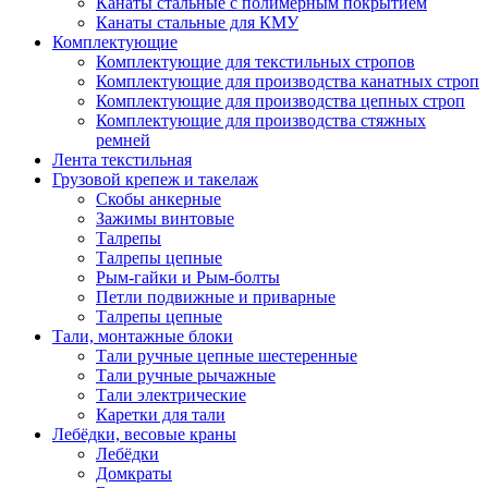
Канаты стальные с полимерным покрытием
Канаты стальные для КМУ
Комплектующие
Комплектующие для текстильных стропов
Комплектующие для производства канатных строп
Комплектующие для производства цепных строп
Комплектующие для производства стяжных
ремней
Лента текстильная
Грузовой крепеж и такелаж
Скобы анкерные
Зажимы винтовые
Талрепы
Талрепы цепные
Рым-гайки и Рым-болты
Петли подвижные и приварные
Талрепы цепные
Тали, монтажные блоки
Тали ручные цепные шестеренные
Тали ручные рычажные
Тали электрические
Каретки для тали
Лебёдки, весовые краны
Лебёдки
Домкраты