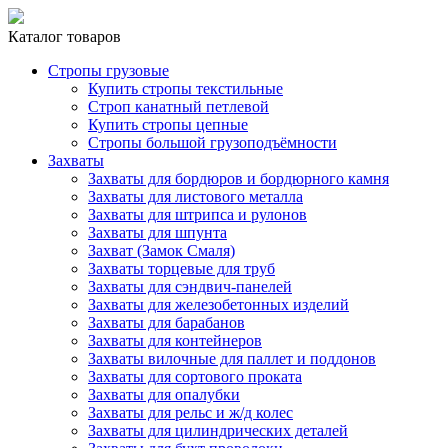
Каталог товаров
Стропы грузовые
Купить стропы текстильные
Строп канатный петлевой
Купить стропы цепные
Стропы большой грузоподъёмности
Захваты
Захваты для бордюров и бордюрного камня
Захваты для листового металла
Захваты для штрипса и рулонов
Захваты для шпунта
Захват (Замок Смаля)
Захваты торцевые для труб
Захваты для сэндвич-панелей
Захваты для железобетонных изделий
Захваты для барабанов
Захваты для контейнеров
Захваты вилочные для паллет и поддонов
Захваты для сортового проката
Захваты для опалубки
Захваты для рельс и ж/д колес
Захваты для цилиндрических деталей