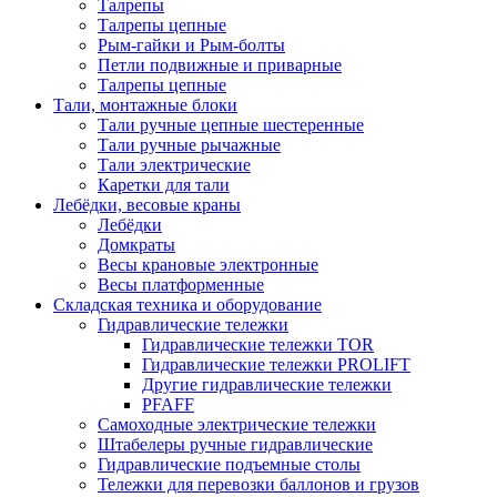
Талрепы
Талрепы цепные
Рым-гайки и Рым-болты
Петли подвижные и приварные
Талрепы цепные
Тали, монтажные блоки
Тали ручные цепные шестеренные
Тали ручные рычажные
Тали электрические
Каретки для тали
Лебёдки, весовые краны
Лебёдки
Домкраты
Весы крановые электронные
Весы платформенные
Складская техника и оборудование
Гидравлические тележки
Гидравлические тележки TOR
Гидравлические тележки PROLIFT
Другие гидравлические тележки
PFAFF
Самоходные электрические тележки
Штабелеры ручные гидравлические
Гидравлические подъемные столы
Тележки для перевозки баллонов и грузов