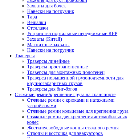
Захваты для бухт проволоки
Захваты для бочек
Навески на погрузчик
Тара
Вешалки
Стеллажи
Устройства портальные передвижные КРР
Захваты (Китай)
Магнитные захваты
Навески на погрузчик
Траверсы
Траверсы линейные
Траверсы пространственные
Траверсы для монтажных полотенец
Траверса повышенной грузоподъемности для
крупногабаритных грузов
Траверсы для биг-бэгов
Стяжные ремни/крепление груза на транспорте
Стяжные ремни с крюками и натяжными
устройствами
Стяжные ремни кольцевые для крепления груза
Стяжные ремни для крепления автомобильных
колес
Жесткие/свободные концы стяжного ремня
Стропы и косточка для эвакуаторов