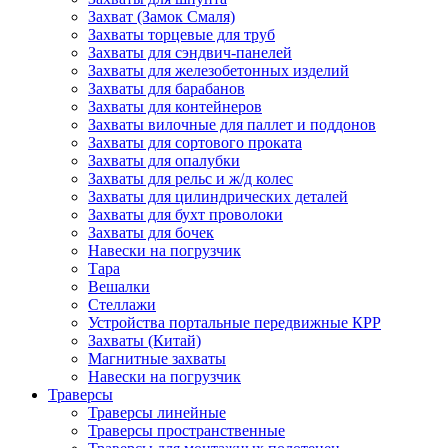
Захват (Замок Смаля)
Захваты торцевые для труб
Захваты для сэндвич-панелей
Захваты для железобетонных изделий
Захваты для барабанов
Захваты для контейнеров
Захваты вилочные для паллет и поддонов
Захваты для сортового проката
Захваты для опалубки
Захваты для рельс и ж/д колес
Захваты для цилиндрических деталей
Захваты для бухт проволоки
Захваты для бочек
Навески на погрузчик
Тара
Вешалки
Стеллажи
Устройства портальные передвижные КРР
Захваты (Китай)
Магнитные захваты
Навески на погрузчик
Траверсы
Траверсы линейные
Траверсы пространственные