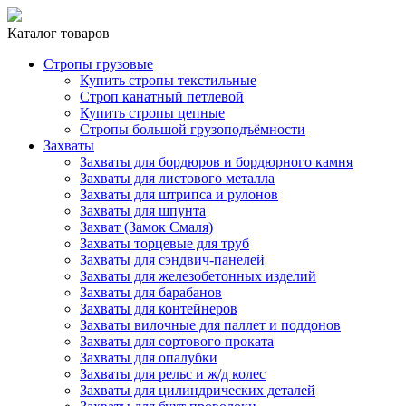
Каталог товаров
Стропы грузовые
Купить стропы текстильные
Строп канатный петлевой
Купить стропы цепные
Стропы большой грузоподъёмности
Захваты
Захваты для бордюров и бордюрного камня
Захваты для листового металла
Захваты для штрипса и рулонов
Захваты для шпунта
Захват (Замок Смаля)
Захваты торцевые для труб
Захваты для сэндвич-панелей
Захваты для железобетонных изделий
Захваты для барабанов
Захваты для контейнеров
Захваты вилочные для паллет и поддонов
Захваты для сортового проката
Захваты для опалубки
Захваты для рельс и ж/д колес
Захваты для цилиндрических деталей