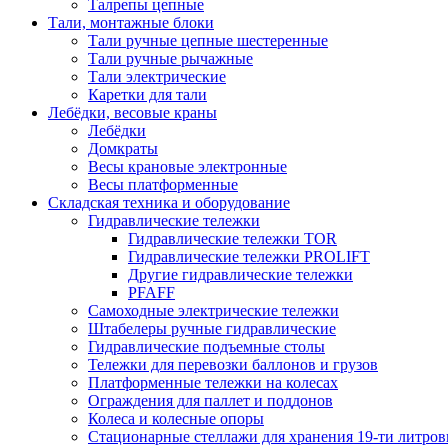
Талрепы цепные
Тали, монтажные блоки
Тали ручные цепные шестеренные
Тали ручные рычажные
Тали электрические
Каретки для тали
Лебёдки, весовые краны
Лебёдки
Домкраты
Весы крановые электронные
Весы платформенные
Складская техника и оборудование
Гидравлические тележки
Гидравлические тележки TOR
Гидравлические тележки PROLIFT
Другие гидравлические тележки
PFAFF
Самоходные электрические тележки
Штабелеры ручные гидравлические
Гидравлические подъемные столы
Тележки для перевозки баллонов и грузов
Платформенные тележки на колесах
Ограждения для паллет и поддонов
Колеса и колесные опоры
Стационарные стеллажи для хранения 19-ти литров