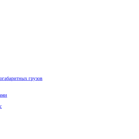
огабаритных грузов
ами
с