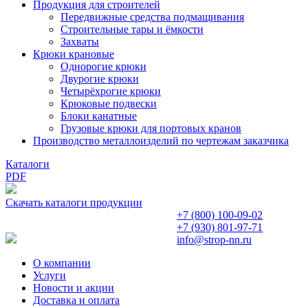
Продукция для строителей
Передвижные средства подмащивания
Строительные тары и ёмкости
Захваты
Крюки крановые
Однорогие крюки
Двурогие крюки
Четырёхрогие крюки
Крюковые подвески
Блоки канатные
Грузовые крюки для портовых кранов
Производство металлоизделий по чертежам заказчика
Каталоги
PDF
Скачать каталоги продукции
+7 (800)
100-09-02
+7 (930)
801-97-71
info@strop-nn.ru
О компании
Услуги
Новости и акции
Доставка и оплата