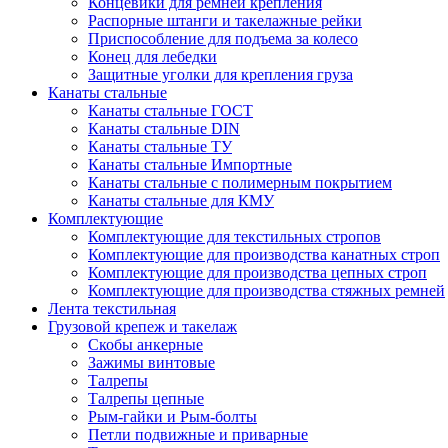
Концевики для ремней крепления
Распорные штанги и такелажные рейки
Приспособление для подъема за колесо
Конец для лебедки
Защитные уголки для крепления груза
Канаты стальные
Канаты стальные ГОСТ
Канаты стальные DIN
Канаты стальные ТУ
Канаты стальные Импортные
Канаты стальные с полимерным покрытием
Канаты стальные для КМУ
Комплектующие
Комплектующие для текстильных стропов
Комплектующие для производства канатных строп
Комплектующие для производства цепных строп
Комплектующие для производства стяжных ремней
Лента текстильная
Грузовой крепеж и такелаж
Скобы анкерные
Зажимы винтовые
Талрепы
Талрепы цепные
Рым-гайки и Рым-болты
Петли подвижные и приварные