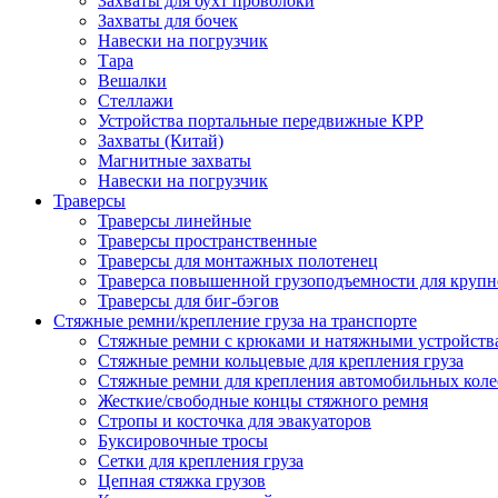
Захваты для бухт проволоки
Захваты для бочек
Навески на погрузчик
Тара
Вешалки
Стеллажи
Устройства портальные передвижные КРР
Захваты (Китай)
Магнитные захваты
Навески на погрузчик
Траверсы
Траверсы линейные
Траверсы пространственные
Траверсы для монтажных полотенец
Траверса повышенной грузоподъемности для крупн
Траверсы для биг-бэгов
Стяжные ремни/крепление груза на транспорте
Стяжные ремни с крюками и натяжными устройств
Стяжные ремни кольцевые для крепления груза
Стяжные ремни для крепления автомобильных коле
Жесткие/свободные концы стяжного ремня
Стропы и косточка для эвакуаторов
Буксировочные тросы
Сетки для крепления груза
Цепная стяжка грузов