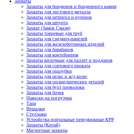
Захваты
Захваты для бордюров и бордюрного камня
Захваты для листового металла
Захваты для штрипса и рулонов
Захваты для шпунта
Захват (Замок Смаля)
Захваты торцевые для труб
Захваты для сэндвич-панелей
Захваты для железобетонных изделий
Захваты для барабанов
Захваты для контейнеров
Захваты вилочные для паллет и поддонов
Захваты для сортового проката
Захваты для опалубки
Захваты для рельс и ж/д колес
Захваты для цилиндрических деталей
Захваты для бухт проволоки
Захваты для бочек
Навески на погрузчик
Тара
Вешалки
Стеллажи
Устройства портальные передвижные КРР
Захваты (Китай)
Магнитные захваты