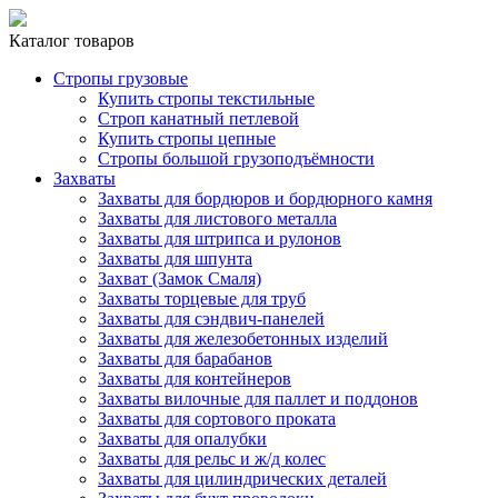
Каталог товаров
Стропы грузовые
Купить стропы текстильные
Строп канатный петлевой
Купить стропы цепные
Стропы большой грузоподъёмности
Захваты
Захваты для бордюров и бордюрного камня
Захваты для листового металла
Захваты для штрипса и рулонов
Захваты для шпунта
Захват (Замок Смаля)
Захваты торцевые для труб
Захваты для сэндвич-панелей
Захваты для железобетонных изделий
Захваты для барабанов
Захваты для контейнеров
Захваты вилочные для паллет и поддонов
Захваты для сортового проката
Захваты для опалубки
Захваты для рельс и ж/д колес
Захваты для цилиндрических деталей