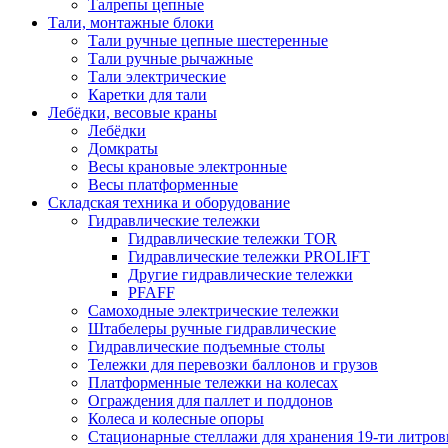
Талрепы цепные
Тали, монтажные блоки
Тали ручные цепные шестеренные
Тали ручные рычажные
Тали электрические
Каретки для тали
Лебёдки, весовые краны
Лебёдки
Домкраты
Весы крановые электронные
Весы платформенные
Складская техника и оборудование
Гидравлические тележки
Гидравлические тележки TOR
Гидравлические тележки PROLIFT
Другие гидравлические тележки
PFAFF
Самоходные электрические тележки
Штабелеры ручные гидравлические
Гидравлические подъемные столы
Тележки для перевозки баллонов и грузов
Платформенные тележки на колесах
Ограждения для паллет и поддонов
Колеса и колесные опоры
Стационарные стеллажи для хранения 19-ти литров