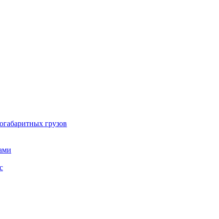
огабаритных грузов
ами
с