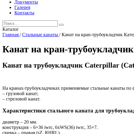
Документы
Галерея
Контакты
Каталог
Главная
/
Стальные канаты
/
Канат на кран-трубоукладчик Кат
Канат на кран-трубоукладчи
Канат на трубоукладчик Caterpillar (Cat
На кранах-трубоукладчиках применяемые стальные канаты по 
– грузовой канат;
– стреловой канат.
Характеристики стального каната для трубоукладч
диаметр – 20 мм.
конструкция – 6×36 iwrc, 6xWS(36) iwrc, 35×7.
свивка – правая (sZ, RHRL).