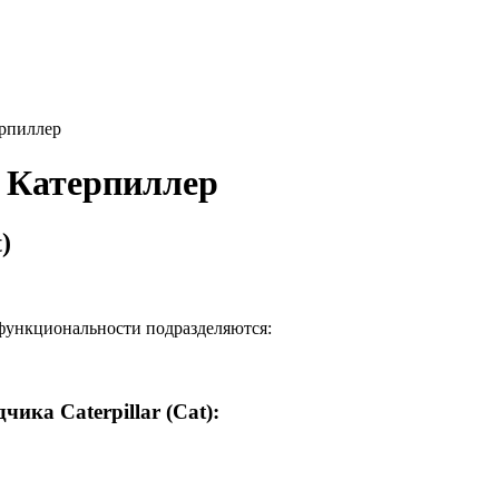
ерпиллер
к Катерпиллер
)
функциональности подразделяются:
ика Caterpillar (Cat):