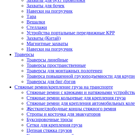
Захваты для бухт проволоки
Захваты для бочек
Навески на погрузчик
Тара
Вешалки
Стеллажи
Устройства портальные передвижные КРР
Захваты (Китай)
Магнитные захваты
Навески на погрузчик
Траверсы
Траверсы линейные
Траверсы пространственные
Траверсы для монтажных полотенец
Траверса повышенной грузоподъемности для крупн
Траверсы для биг-бэгов
Стяжные ремни/крепление груза на транспорте
Стяжные ремни с крюками и натяжными устройств
Стяжные ремни кольцевые для крепления груза
Стяжные ремни для крепления автомобильных коле
Жесткие/свободные концы стяжного ремня
Стропы и косточка для эвакуаторов
Буксировочные тросы
Сетки для крепления груза
Цепная стяжка грузов