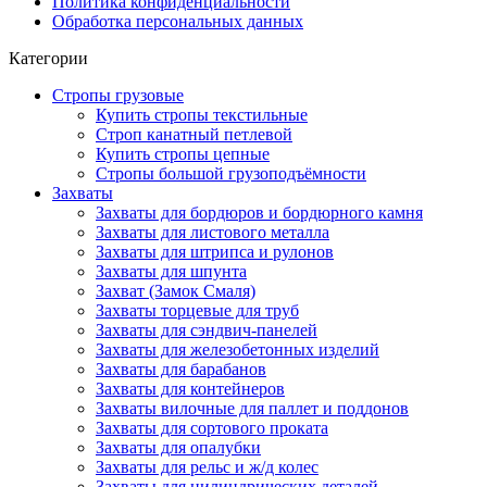
Политика конфиденциальности
Обработка персональных данных
Категории
Стропы грузовые
Купить стропы текстильные
Строп канатный петлевой
Купить стропы цепные
Стропы большой грузоподъёмности
Захваты
Захваты для бордюров и бордюрного камня
Захваты для листового металла
Захваты для штрипса и рулонов
Захваты для шпунта
Захват (Замок Смаля)
Захваты торцевые для труб
Захваты для сэндвич-панелей
Захваты для железобетонных изделий
Захваты для барабанов
Захваты для контейнеров
Захваты вилочные для паллет и поддонов
Захваты для сортового проката
Захваты для опалубки
Захваты для рельс и ж/д колес
Захваты для цилиндрических деталей