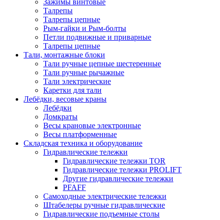
Зажимы винтовые
Талрепы
Талрепы цепные
Рым-гайки и Рым-болты
Петли подвижные и приварные
Талрепы цепные
Тали, монтажные блоки
Тали ручные цепные шестеренные
Тали ручные рычажные
Тали электрические
Каретки для тали
Лебёдки, весовые краны
Лебёдки
Домкраты
Весы крановые электронные
Весы платформенные
Складская техника и оборудование
Гидравлические тележки
Гидравлические тележки TOR
Гидравлические тележки PROLIFT
Другие гидравлические тележки
PFAFF
Самоходные электрические тележки
Штабелеры ручные гидравлические
Гидравлические подъемные столы