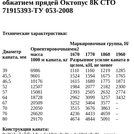
обжатием прядей Октопус 8К СТО
71915393-ТУ 053-2008
Технические характеристики:
Маркировочная группа, Н/
Ориентировочная
мм
2
Диаметр
масса
1670
1770
1860
1960
каната, мм
1000 м каната, кг
Разрывное усилие каната в
целом, кН, не менее
39
6986
1110
1160
1219
1285
45,5
9601
1524
1594
1675
1765
46,5
10176
1615
1689
1775
1871
52
12507
1984
2077
2182
2300
57
15081
2393
2505
2632
2774
64
18728
2962
3099
3257
3432
67
20509
3252
3404
3577
–
70
22050
3515
3676
3863
–
76
26620
4236
4433
4659
–
80
29170
4674
4844
5091
–
Конструкция каната: