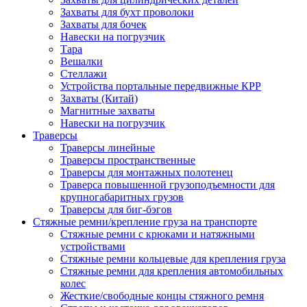
Захваты для бухт проволоки
Захваты для бочек
Навески на погрузчик
Тара
Вешалки
Стеллажи
Устройства портальные передвижные КРР
Захваты (Китай)
Магнитные захваты
Навески на погрузчик
Траверсы
Траверсы линейные
Траверсы пространственные
Траверсы для монтажных полотенец
Траверса повышенной грузоподъемности для
крупногабаритных грузов
Траверсы для биг-бэгов
Стяжные ремни/крепление груза на транспорте
Стяжные ремни с крюками и натяжными
устройствами
Стяжные ремни кольцевые для крепления груза
Стяжные ремни для крепления автомобильных
колес
Жесткие/свободные концы стяжного ремня