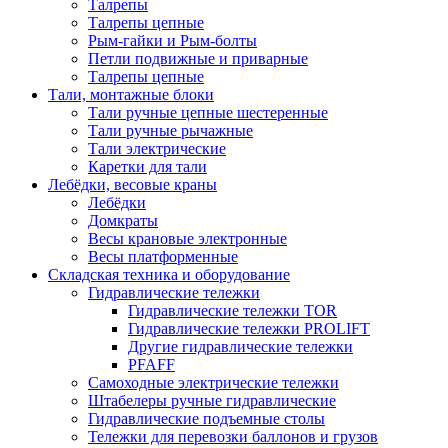
Талрепы
Талрепы цепные
Рым-гайки и Рым-болты
Петли подвижные и приварные
Талрепы цепные
Тали, монтажные блоки
Тали ручные цепные шестеренные
Тали ручные рычажные
Тали электрические
Каретки для тали
Лебёдки, весовые краны
Лебёдки
Домкраты
Весы крановые электронные
Весы платформенные
Складская техника и оборудование
Гидравлические тележки
Гидравлические тележки TOR
Гидравлические тележки PROLIFT
Другие гидравлические тележки
PFAFF
Самоходные электрические тележки
Штабелеры ручные гидравлические
Гидравлические подъемные столы
Тележки для перевозки баллонов и грузов