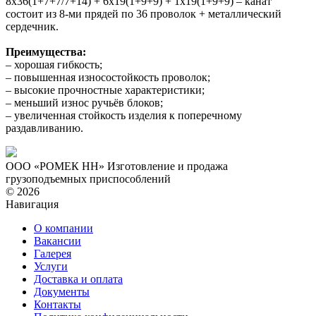
8х36(1+7+7/7+14) + 6х19(1+9+9) + 1х19(1+9+9) – канат
состоит из 8-ми прядей по 36 проволок + металлический
сердечник.
Преимущества:
– хорошая гибкость;
– повышенная износостойкость проволок;
– высокие прочностные характеристики;
– меньший износ ручьёв блоков;
– увеличенная стойкость изделия к поперечному
раздавливанию.
ООО «РОМЕК НН»
Изготовление и продажа
грузоподъемных приспособлений
© 2026
Навигация
О компании
Вакансии
Галерея
Услуги
Доставка и оплата
Документы
Контакты