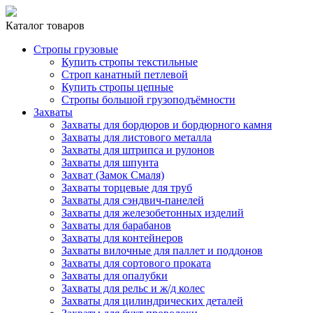
Каталог товаров
Стропы грузовые
Купить стропы текстильные
Строп канатный петлевой
Купить стропы цепные
Стропы большой грузоподъёмности
Захваты
Захваты для бордюров и бордюрного камня
Захваты для листового металла
Захваты для штрипса и рулонов
Захваты для шпунта
Захват (Замок Смаля)
Захваты торцевые для труб
Захваты для сэндвич-панелей
Захваты для железобетонных изделий
Захваты для барабанов
Захваты для контейнеров
Захваты вилочные для паллет и поддонов
Захваты для сортового проката
Захваты для опалубки
Захваты для рельс и ж/д колес
Захваты для цилиндрических деталей