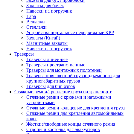
Захваты для бухт проволоки
Захваты для бочек
Навески на погрузчик
Тара
Вешалки
Стеллажи
Устройства портальные передвижные КРР
Захваты (Китай)
Магнитные захваты
Навески на погрузчик
Траверсы
Траверсы линейные
Траверсы пространственные
Траверсы для монтажных полотенец
Траверса повышенной грузоподъемности для
крупногабаритных грузов
Траверсы для биг-бэгов
Стяжные ремни/крепление груза на транспорте
Стяжные ремни с крюками и натяжными
устройствами
Стяжные ремни кольцевые для крепления груза
Стяжные ремни для крепления автомобильных
колес
Жесткие/свободные концы стяжного ремня
Стропы и косточка для эвакуаторов