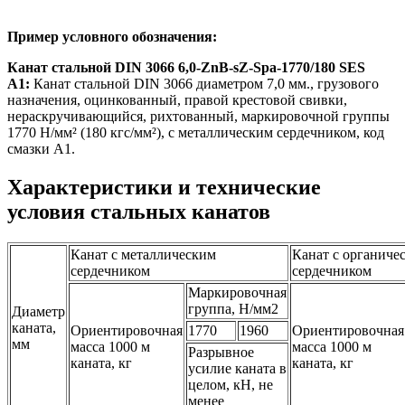
Пример условного обозначения:
Канат стальной DIN 3066 6,0-ZnB-sZ-Spa-1770/180 SES
А1:
Канат стальной DIN 3066 диаметром 7,0 мм., грузового
назначения, оцинкованный, правой крестовой свивки,
нераскручивающийся, рихтованный, маркировочной группы
1770 Н/мм² (180 кгс/мм²), с металлическим сердечником, код
смазки А1.
Характеристики и технические
условия стальных канатов
Канат с металлическим
Канат с органиче
сердечником
сердечником
Маркировочная
группа, Н/мм2
Диаметр
каната,
Ориентировочная
1770
1960
Ориентировочная
мм
масса 1000 м
масса 1000 м
Разрывное
каната, кг
каната, кг
усилие каната в
целом, кН, не
менее