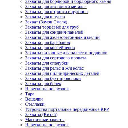
Захваты для бордюров и бордюрного камня
Захваты для листового металла
Захваты для штрипса и рулонов
Захваты для шпунта
Захват (Замок Смаля)
Захваты торцевые для труб
Захваты для сэндвич-панелей
Захваты для железобетонных изделий
Захваты для барабанов
Захваты для контейнеров
Захваты вилочные для паллет и поддонов
Захваты для сортового проката
Захваты для опалубки
Захваты для рельс и ж/д колес
Захваты для цилиндрических деталей
Захваты для бухт проволоки
Захваты для бочек
Навески на погрузчик
Тара
Вешалки
Стеллажи
Устройства портальные передвижные КРР
Захваты (Китай)
Магнитные захваты
Навески на погрузчик