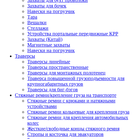
Захваты для бухт проволоки
Захваты для бочек
Навески на погрузчик
Тара
Вешалки
Стеллажи
Устройства портальные передвижные КРР
Захваты (Китай)
Магнитные захваты
Навески на погрузчик
Траверсы
Траверсы линейные
Траверсы пространственные
Траверсы для монтажных полотенец
Траверса повышенной грузоподъемности для
крупногабаритных грузов
Траверсы для биг-бэгов
Стяжные ремни/крепление груза на транспорте
Стяжные ремни с крюками и натяжными
устройствами
Стяжные ремни кольцевые для крепления груза
Стяжные ремни для крепления автомобильных
колес
Жесткие/свободные концы стяжного ремня
Стропы и косточка для эвакуаторов