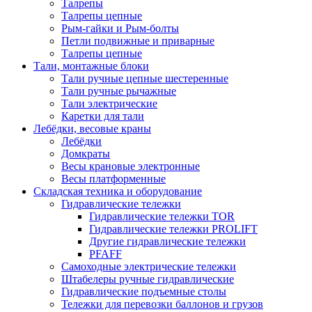
Талрепы
Талрепы цепные
Рым-гайки и Рым-болты
Петли подвижные и приварные
Талрепы цепные
Тали, монтажные блоки
Тали ручные цепные шестеренные
Тали ручные рычажные
Тали электрические
Каретки для тали
Лебёдки, весовые краны
Лебёдки
Домкраты
Весы крановые электронные
Весы платформенные
Складская техника и оборудование
Гидравлические тележки
Гидравлические тележки TOR
Гидравлические тележки PROLIFT
Другие гидравлические тележки
PFAFF
Самоходные электрические тележки
Штабелеры ручные гидравлические
Гидравлические подъемные столы
Тележки для перевозки баллонов и грузов