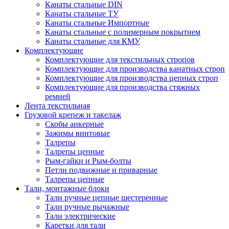
Канаты стальные DIN
Канаты стальные ТУ
Канаты стальные Импортные
Канаты стальные с полимерным покрытием
Канаты стальные для КМУ
Комплектующие
Комплектующие для текстильных стропов
Комплектующие для производства канатных строп
Комплектующие для производства цепных строп
Комплектующие для производства стяжных
ремней
Лента текстильная
Грузовой крепеж и такелаж
Скобы анкерные
Зажимы винтовые
Талрепы
Талрепы цепные
Рым-гайки и Рым-болты
Петли подвижные и приварные
Талрепы цепные
Тали, монтажные блоки
Тали ручные цепные шестеренные
Тали ручные рычажные
Тали электрические
Каретки для тали