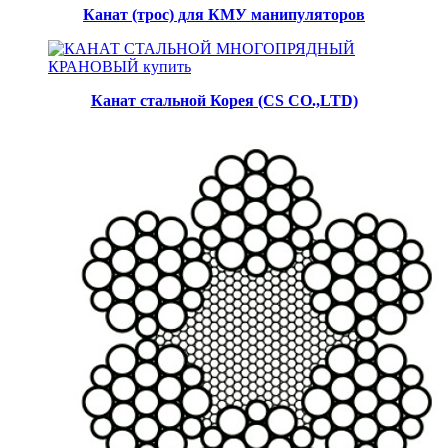
Канат (трос) для КМУ манипуляторов
Канат стальной Корея (CS CO.,LTD)