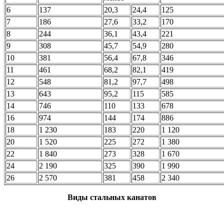
6
137
20,3
24,4
125
7
186
27,6
33,2
170
8
244
36,1
43,4
221
9
308
45,7
54,9
280
10
381
56,4
67,8
346
11
461
68,2
82,1
419
12
548
81,2
97,7
498
13
643
95,2
115
585
14
746
110
133
678
16
974
144
174
886
18
1 230
183
220
1 120
20
1 520
225
272
1 380
22
1 840
273
328
1 670
24
2 190
325
390
1 990
26
2 570
381
458
2 340
Виды стальных канатов