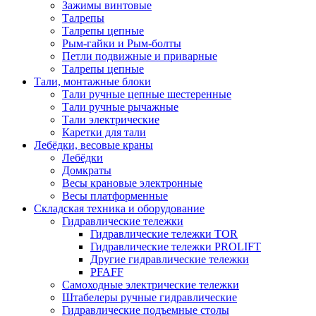
Зажимы винтовые
Талрепы
Талрепы цепные
Рым-гайки и Рым-болты
Петли подвижные и приварные
Талрепы цепные
Тали, монтажные блоки
Тали ручные цепные шестеренные
Тали ручные рычажные
Тали электрические
Каретки для тали
Лебёдки, весовые краны
Лебёдки
Домкраты
Весы крановые электронные
Весы платформенные
Складская техника и оборудование
Гидравлические тележки
Гидравлические тележки TOR
Гидравлические тележки PROLIFT
Другие гидравлические тележки
PFAFF
Самоходные электрические тележки
Штабелеры ручные гидравлические
Гидравлические подъемные столы