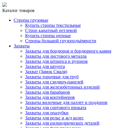
Каталог товаров
Стропы грузовые
Купить стропы текстильные
Строп канатный петлевой
Купить стропы цепные
Стропы большой грузоподъёмности
Захваты
Захваты для бордюров и бордюрного камня
Захваты для листового металла
Захваты для штрипса и рулонов
Захваты для шпунта
Захват (Замок Смаля)
Захваты торцевые для труб
Захваты для сэндвич-панелей
Захваты для железобетонных изделий
Захваты для барабанов
Захваты для контейнеров
Захваты вилочные для паллет и поддонов
Захваты для сортового проката
Захваты для опалубки
Захваты для рельс и ж/д колес
Захваты для цилиндрических деталей