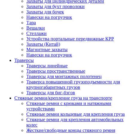
Захваты для цилиндрических деталей
Захваты для бухт проволоки
Захваты для бочек
Навески на погрузчик
Тара
Вешалки
Стеллажи
Устройства портальные передвижные КРР
Захваты (Китай)
Магнитные захваты
Навески на погрузчик
Траверсы
Траверсы линейные
Траверсы пространственные
Траверсы для монтажных полотенец
Траверса повышенной грузоподъемности для
крупногабаритных грузов
Траверсы для биг-бэгов
Стяжные ремни/крепление груза на транспорте
Стяжные ремни с крюками и натяжными
устройствами
Стяжные ремни кольцевые для крепления груза
Стяжные ремни для крепления автомобильных
колес
Жесткие/свободные концы стяжного ремня