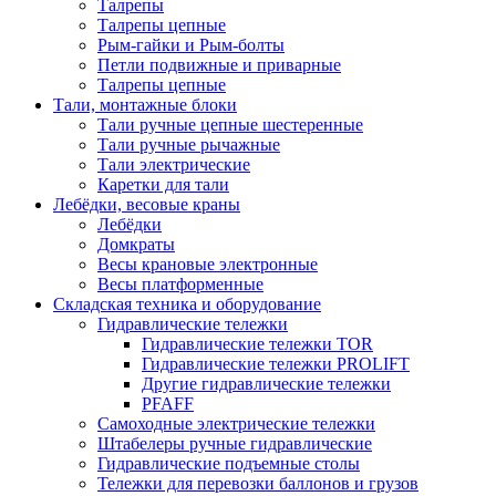
Талрепы
Талрепы цепные
Рым-гайки и Рым-болты
Петли подвижные и приварные
Талрепы цепные
Тали, монтажные блоки
Тали ручные цепные шестеренные
Тали ручные рычажные
Тали электрические
Каретки для тали
Лебёдки, весовые краны
Лебёдки
Домкраты
Весы крановые электронные
Весы платформенные
Складская техника и оборудование
Гидравлические тележки
Гидравлические тележки TOR
Гидравлические тележки PROLIFT
Другие гидравлические тележки
PFAFF
Самоходные электрические тележки
Штабелеры ручные гидравлические
Гидравлические подъемные столы
Тележки для перевозки баллонов и грузов