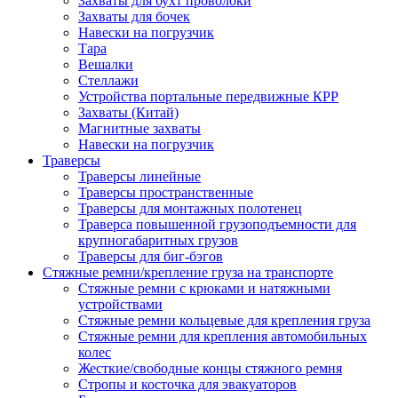
Захваты для бухт проволоки
Захваты для бочек
Навески на погрузчик
Тара
Вешалки
Стеллажи
Устройства портальные передвижные КРР
Захваты (Китай)
Магнитные захваты
Навески на погрузчик
Траверсы
Траверсы линейные
Траверсы пространственные
Траверсы для монтажных полотенец
Траверса повышенной грузоподъемности для
крупногабаритных грузов
Траверсы для биг-бэгов
Стяжные ремни/крепление груза на транспорте
Стяжные ремни с крюками и натяжными
устройствами
Стяжные ремни кольцевые для крепления груза
Стяжные ремни для крепления автомобильных
колес
Жесткие/свободные концы стяжного ремня
Стропы и косточка для эвакуаторов