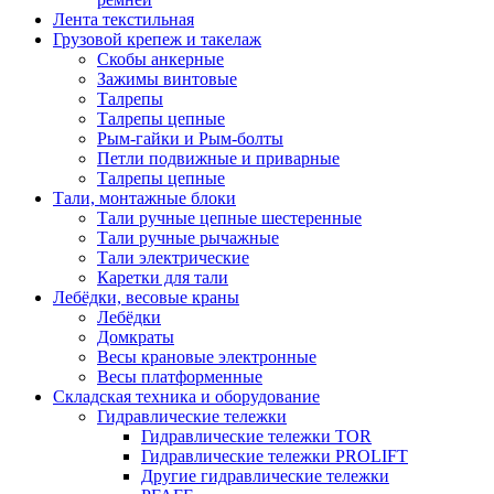
Лента текстильная
Грузовой крепеж и такелаж
Скобы анкерные
Зажимы винтовые
Талрепы
Талрепы цепные
Рым-гайки и Рым-болты
Петли подвижные и приварные
Талрепы цепные
Тали, монтажные блоки
Тали ручные цепные шестеренные
Тали ручные рычажные
Тали электрические
Каретки для тали
Лебёдки, весовые краны
Лебёдки
Домкраты
Весы крановые электронные
Весы платформенные
Складская техника и оборудование
Гидравлические тележки
Гидравлические тележки TOR
Гидравлические тележки PROLIFT
Другие гидравлические тележки