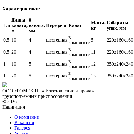
Характеристики:
Длина
0
Масса,
Габариты
Г/n
каната,
каната,
Передача
Канат
кг
упак. мм
м
мм
в
0,5
10
4
шестерная
5
220x160x160
комплекте
в
0,5
20
4
шестерная
11
220x160x160
комплекте
в
1
10
5
шестерная
12
350x240x240
комплекте
в
1
20
5
шестерная
13
350x240x240
комплекте
ООО «РОМЕК НН»
Изготовление и продажа
грузоподъемных приспособлений
© 2026
Навигация
О компании
Вакансии
Галерея
Услуги