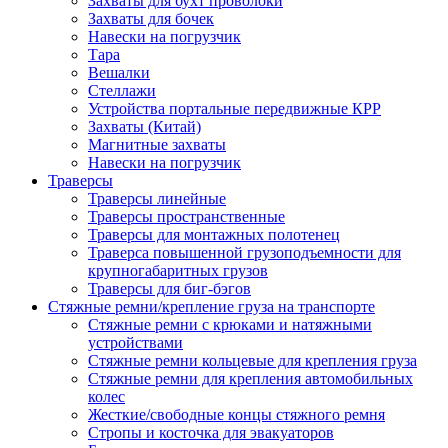
Захваты для бухт проволоки
Захваты для бочек
Навески на погрузчик
Тара
Вешалки
Стеллажи
Устройства портальные передвижные КРР
Захваты (Китай)
Магнитные захваты
Навески на погрузчик
Траверсы
Траверсы линейные
Траверсы пространственные
Траверсы для монтажных полотенец
Траверса повышенной грузоподъемности для
крупногабаритных грузов
Траверсы для биг-бэгов
Стяжные ремни/крепление груза на транспорте
Стяжные ремни с крюками и натяжными
устройствами
Стяжные ремни кольцевые для крепления груза
Стяжные ремни для крепления автомобильных
колес
Жесткие/свободные концы стяжного ремня
Стропы и косточка для эвакуаторов