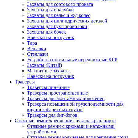
Захваты для сортового проката
Захваты для опалубки
Захваты для рельс и ж/д колес
Захваты для цилиндрических деталей
Захваты для бухт проволоки
Захваты для бочек
Навески на погрузчик
Тара
Вешалки
Стеллажи
Устройства портальные передвижные КРР
Захваты (Китай)
Магнитные захваты
Навески на погрузчик
Траверсы
Траверсы линейные
Траверсы пространственные
Траверсы для монтажных полотенец
Траверса повышенной грузоподъемности для
крупногабаритных грузов
Траверсы для биг-бэгов
Стяжные ремни/крепление груза на транспорте
Стяжные ремни с крюками и натяжными
устройствами
Стяжные ремни кольцевые для крепления груза