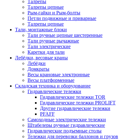
Талрепы
Талрепы цепные
Рым-гайки и Рым-болты
Петли подвижные и приварные
Талрепы цепные
Тали, монтажные блоки
Тали ручные цепные шестеренные
Тали ручные рычажные
Тали электрические
Каретки для тали
Лебёдки, весовые краны
Лебёдки
Домкраты
Весы крановые электронные
Весы платформенные
Складская техника и оборудование
Гидравлические тележки
Гидравлические тележки TOR
Гидравлические тележки PROLIFT
Другие гидравлические тележки
PFAFF
Самоходные электрические тележки
Штабелеры ручные гидравлические
Гидравлические подъемные столы
Тележки для перевозки баллонов и грузов