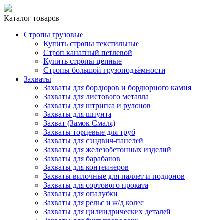
Каталог товаров
Стропы грузовые
Купить стропы текстильные
Строп канатный петлевой
Купить стропы цепные
Стропы большой грузоподъёмности
Захваты
Захваты для бордюров и бордюрного камня
Захваты для листового металла
Захваты для штрипса и рулонов
Захваты для шпунта
Захват (Замок Смаля)
Захваты торцевые для труб
Захваты для сэндвич-панелей
Захваты для железобетонных изделий
Захваты для барабанов
Захваты для контейнеров
Захваты вилочные для паллет и поддонов
Захваты для сортового проката
Захваты для опалубки
Захваты для рельс и ж/д колес
Захваты для цилиндрических деталей