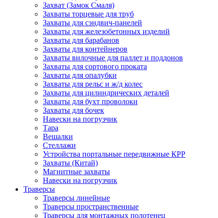
Захват (Замок Смаля)
Захваты торцевые для труб
Захваты для сэндвич-панелей
Захваты для железобетонных изделий
Захваты для барабанов
Захваты для контейнеров
Захваты вилочные для паллет и поддонов
Захваты для сортового проката
Захваты для опалубки
Захваты для рельс и ж/д колес
Захваты для цилиндрических деталей
Захваты для бухт проволоки
Захваты для бочек
Навески на погрузчик
Тара
Вешалки
Стеллажи
Устройства портальные передвижные КРР
Захваты (Китай)
Магнитные захваты
Навески на погрузчик
Траверсы
Траверсы линейные
Траверсы пространственные
Траверсы для монтажных полотенец