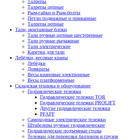
Талрепы
Талрепы цепные
Рым-гайки и Рым-болты
Петли подвижные и приварные
Талрепы цепные
Тали, монтажные блоки
Тали ручные цепные шестеренные
Тали ручные рычажные
Тали электрические
Каретки для тали
Лебёдки, весовые краны
Лебёдки
Домкраты
Весы крановые электронные
Весы платформенные
Складская техника и оборудование
Гидравлические тележки
Гидравлические тележки TOR
Гидравлические тележки PROLIFT
Другие гидравлические тележки
PFAFF
Самоходные электрические тележки
Штабелеры ручные гидравлические
Гидравлические подъемные столы
Тележки для перевозки баллонов и грузов