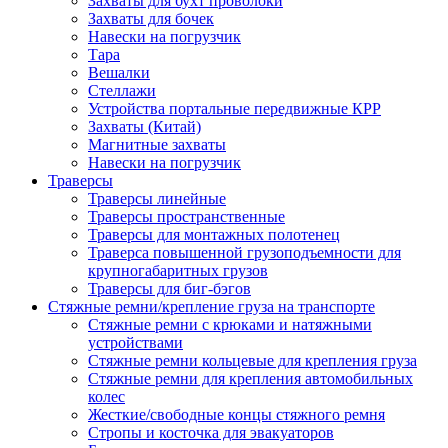
Захваты для бухт проволоки
Захваты для бочек
Навески на погрузчик
Тара
Вешалки
Стеллажи
Устройства портальные передвижные КРР
Захваты (Китай)
Магнитные захваты
Навески на погрузчик
Траверсы
Траверсы линейные
Траверсы пространственные
Траверсы для монтажных полотенец
Траверса повышенной грузоподъемности для
крупногабаритных грузов
Траверсы для биг-бэгов
Стяжные ремни/крепление груза на транспорте
Стяжные ремни с крюками и натяжными
устройствами
Стяжные ремни кольцевые для крепления груза
Стяжные ремни для крепления автомобильных
колес
Жесткие/свободные концы стяжного ремня
Стропы и косточка для эвакуаторов