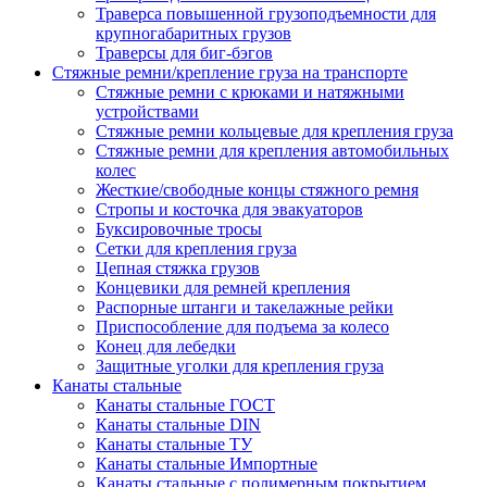
Траверса повышенной грузоподъемности для
крупногабаритных грузов
Траверсы для биг-бэгов
Стяжные ремни/крепление груза на транспорте
Стяжные ремни с крюками и натяжными
устройствами
Стяжные ремни кольцевые для крепления груза
Стяжные ремни для крепления автомобильных
колес
Жесткие/свободные концы стяжного ремня
Стропы и косточка для эвакуаторов
Буксировочные тросы
Сетки для крепления груза
Цепная стяжка грузов
Концевики для ремней крепления
Распорные штанги и такелажные рейки
Приспособление для подъема за колесо
Конец для лебедки
Защитные уголки для крепления груза
Канаты стальные
Канаты стальные ГОСТ
Канаты стальные DIN
Канаты стальные ТУ
Канаты стальные Импортные
Канаты стальные с полимерным покрытием