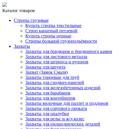
Каталог товаров
Стропы грузовые
Купить стропы текстильные
Строп канатный петлевой
Купить стропы цепные
Стропы большой грузоподъёмности
Захваты
Захваты для бордюров и бордюрного камня
Захваты для листового металла
Захваты для штрипса и рулонов
Захваты для шпунта
Захват (Замок Смаля)
Захваты торцевые для труб
Захваты для сэндвич-панелей
Захваты для железобетонных изделий
Захваты для барабанов
Захваты для контейнеров
Захваты вилочные для паллет и поддонов
Захваты для сортового проката
Захваты для опалубки
Захваты для рельс и ж/д колес
Захваты для цилиндрических деталей