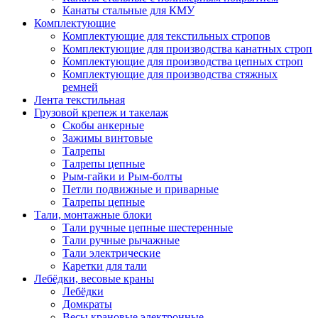
Канаты стальные для КМУ
Комплектующие
Комплектующие для текстильных стропов
Комплектующие для производства канатных строп
Комплектующие для производства цепных строп
Комплектующие для производства стяжных
ремней
Лента текстильная
Грузовой крепеж и такелаж
Скобы анкерные
Зажимы винтовые
Талрепы
Талрепы цепные
Рым-гайки и Рым-болты
Петли подвижные и приварные
Талрепы цепные
Тали, монтажные блоки
Тали ручные цепные шестеренные
Тали ручные рычажные
Тали электрические
Каретки для тали
Лебёдки, весовые краны
Лебёдки
Домкраты
Весы крановые электронные