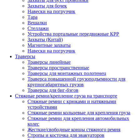
Захваты для бухт проволоки
Захваты для бочек
Навески на погрузчик
Тара
Вешалки
Стеллажи
Устройства портальные передвижные КРР
Захваты (Китай)
Магнитные захваты
Навески на погрузчик
Траверсы
Траверсы линейные
Траверсы пространственные
Траверсы для монтажных полотенец
Траверса повышенной грузоподъемности для
крупногабаритных грузов
Траверсы для биг-бэгов
Стяжные ремни/крепление груза на транспорте
Стяжные ремни с крюками и натяжными
устройствами
Стяжные ремни кольцевые для крепления груза
Стяжные ремни для крепления автомобильных
колес
Жесткие/свободные концы стяжного ремня
Стропы и косточка для эвакуаторов