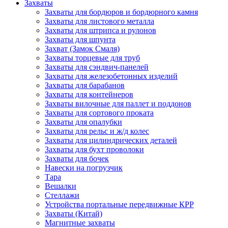
Захваты
Захваты для бордюров и бордюрного камня
Захваты для листового металла
Захваты для штрипса и рулонов
Захваты для шпунта
Захват (Замок Смаля)
Захваты торцевые для труб
Захваты для сэндвич-панелей
Захваты для железобетонных изделий
Захваты для барабанов
Захваты для контейнеров
Захваты вилочные для паллет и поддонов
Захваты для сортового проката
Захваты для опалубки
Захваты для рельс и ж/д колес
Захваты для цилиндрических деталей
Захваты для бухт проволоки
Захваты для бочек
Навески на погрузчик
Тара
Вешалки
Стеллажи
Устройства портальные передвижные КРР
Захваты (Китай)
Магнитные захваты