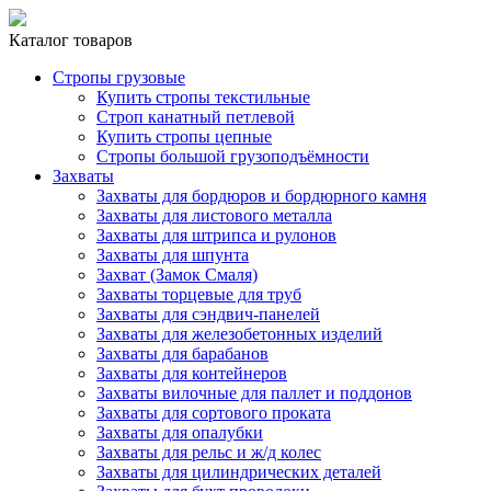
Каталог товаров
Стропы грузовые
Купить стропы текстильные
Строп канатный петлевой
Купить стропы цепные
Стропы большой грузоподъёмности
Захваты
Захваты для бордюров и бордюрного камня
Захваты для листового металла
Захваты для штрипса и рулонов
Захваты для шпунта
Захват (Замок Смаля)
Захваты торцевые для труб
Захваты для сэндвич-панелей
Захваты для железобетонных изделий
Захваты для барабанов
Захваты для контейнеров
Захваты вилочные для паллет и поддонов
Захваты для сортового проката
Захваты для опалубки
Захваты для рельс и ж/д колес
Захваты для цилиндрических деталей