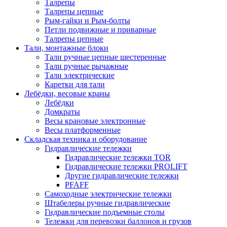
Талрепы
Талрепы цепные
Рым-гайки и Рым-болты
Петли подвижные и приварные
Талрепы цепные
Тали, монтажные блоки
Тали ручные цепные шестеренные
Тали ручные рычажные
Тали электрические
Каретки для тали
Лебёдки, весовые краны
Лебёдки
Домкраты
Весы крановые электронные
Весы платформенные
Складская техника и оборудование
Гидравлические тележки
Гидравлические тележки TOR
Гидравлические тележки PROLIFT
Другие гидравлические тележки
PFAFF
Самоходные электрические тележки
Штабелеры ручные гидравлические
Гидравлические подъемные столы
Тележки для перевозки баллонов и грузов