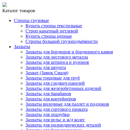
Каталог товаров
Стропы грузовые
Купить стропы текстильные
Строп канатный петлевой
Купить стропы цепные
Стропы большой грузоподъёмности
Захваты
Захваты для бордюров и бордюрного камня
Захваты для листового металла
Захваты для штрипса и рулонов
Захваты для шпунта
Захват (Замок Смаля)
Захваты торцевые для труб
Захваты для сэндвич-панелей
Захваты для железобетонных изделий
Захваты для барабанов
Захваты для контейнеров
Захваты вилочные для паллет и поддонов
Захваты для сортового проката
Захваты для опалубки
Захваты для рельс и ж/д колес
Захваты для цилиндрических деталей