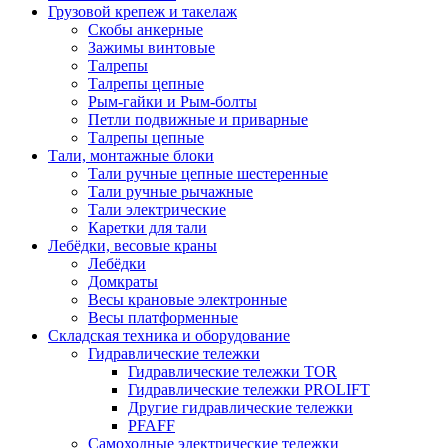
Грузовой крепеж и такелаж
Скобы анкерные
Зажимы винтовые
Талрепы
Талрепы цепные
Рым-гайки и Рым-болты
Петли подвижные и приварные
Талрепы цепные
Тали, монтажные блоки
Тали ручные цепные шестеренные
Тали ручные рычажные
Тали электрические
Каретки для тали
Лебёдки, весовые краны
Лебёдки
Домкраты
Весы крановые электронные
Весы платформенные
Складская техника и оборудование
Гидравлические тележки
Гидравлические тележки TOR
Гидравлические тележки PROLIFT
Другие гидравлические тележки
PFAFF
Самоходные электрические тележки