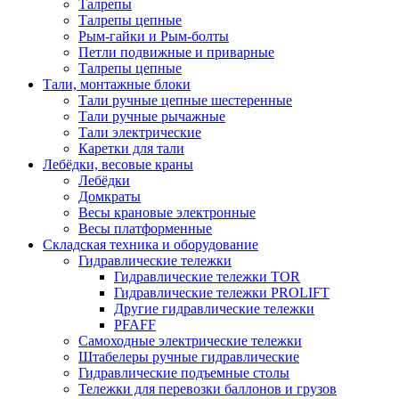
Талрепы
Талрепы цепные
Рым-гайки и Рым-болты
Петли подвижные и приварные
Талрепы цепные
Тали, монтажные блоки
Тали ручные цепные шестеренные
Тали ручные рычажные
Тали электрические
Каретки для тали
Лебёдки, весовые краны
Лебёдки
Домкраты
Весы крановые электронные
Весы платформенные
Складская техника и оборудование
Гидравлические тележки
Гидравлические тележки TOR
Гидравлические тележки PROLIFT
Другие гидравлические тележки
PFAFF
Самоходные электрические тележки
Штабелеры ручные гидравлические
Гидравлические подъемные столы
Тележки для перевозки баллонов и грузов