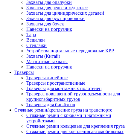
Захваты для опалубки
Захваты для рельс и ж/д колес
Захваты для цилиндрических деталей
Захваты для бухт проволоки
Захваты для бочек
Навески на погрузчик
Тара
Вешалки
Стеллажи
Устройства портальные передвижные КРР
Захваты (Китай)
Магнитные захваты
Навески на погрузчик
Траверсы
Траверсы линейные
Траверсы пространственные
Траверсы для монтажных полотенец
Траверса повышенной грузоподъемности для
крупногабаритных грузов
Траверсы для биг-бэгов
Стяжные ремни/крепление груза на транспорте
Стяжные ремни с крюками и натяжными
устройствами
Стяжные ремни кольцевые для крепления груза
Стяжные ремни для крепления автомобильных