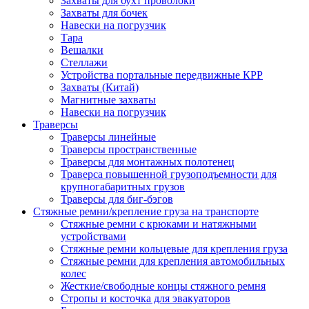
Захваты для бухт проволоки
Захваты для бочек
Навески на погрузчик
Тара
Вешалки
Стеллажи
Устройства портальные передвижные КРР
Захваты (Китай)
Магнитные захваты
Навески на погрузчик
Траверсы
Траверсы линейные
Траверсы пространственные
Траверсы для монтажных полотенец
Траверса повышенной грузоподъемности для
крупногабаритных грузов
Траверсы для биг-бэгов
Стяжные ремни/крепление груза на транспорте
Стяжные ремни с крюками и натяжными
устройствами
Стяжные ремни кольцевые для крепления груза
Стяжные ремни для крепления автомобильных
колес
Жесткие/свободные концы стяжного ремня
Стропы и косточка для эвакуаторов