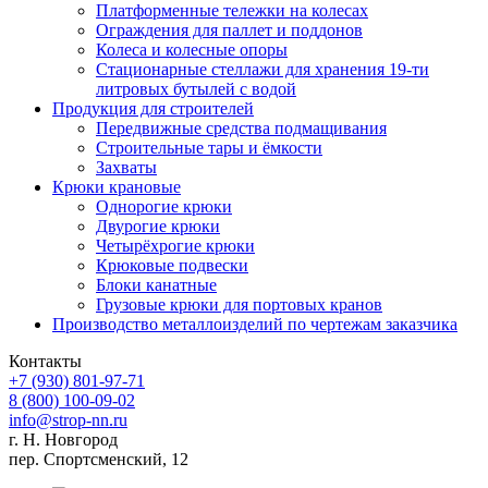
Платформенные тележки на колесах
Ограждения для паллет и поддонов
Колеса и колесные опоры
Стационарные стеллажи для хранения 19-ти
литровых бутылей с водой
Продукция для строителей
Передвижные средства подмащивания
Строительные тары и ёмкости
Захваты
Крюки крановые
Однорогие крюки
Двурогие крюки
Четырёхрогие крюки
Крюковые подвески
Блоки канатные
Грузовые крюки для портовых кранов
Производство металлоизделий по чертежам заказчика
Контакты
+7 (930)
801-97-71
8 (800)
100-09-02
info@strop-nn.ru
г. Н. Новгород
пер. Спортсменский, 12