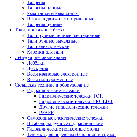
Талрепы
Талрепы цепные
Рым-гайки и Рым-болты
Петли подвижные и приварные
Талрепы цепные
Тали, монтажные блоки
Тали ручные цепные шестеренные
Тали ручные рычажные
Тали электрические
Каретки для тали
Лебёдки, весовые краны
Лебёдки
Домкраты
Весы крановые электронные
Весы платформенные
Складская техника и оборудование
Гидравлические тележки
Гидравлические тележки TOR
Гидравлические тележки PROLIFT
Другие гидравлические тележки
PFAFF
Самоходные электрические тележки
Штабелеры ручные гидравлические
Гидравлические подъемные столы
Тележки для перевозки баллонов и грузов