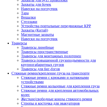
Захваты для бухт проволоки
Захваты для бочек
Навески на погрузчик
Тара
Вешалки
Стеллажи
Устройства портальные передвижные КРР
Захваты (Китай)
Магнитные захваты
Навески на погрузчик
Траверсы
Траверсы линейные
Траверсы пространственные
Траверсы для монтажных полотенец
Траверса повышенной грузоподъемности для
крупногабаритных грузов
Траверсы для биг-бэгов
Стяжные ремни/крепление груза на транспорте
Стяжные ремни с крюками и натяжными
устройствами
Стяжные ремни кольцевые для крепления груза
Стяжные ремни для крепления автомобильных
колес
Жесткие/свободные концы стяжного ремня
Стропы и косточка для эвакуаторов