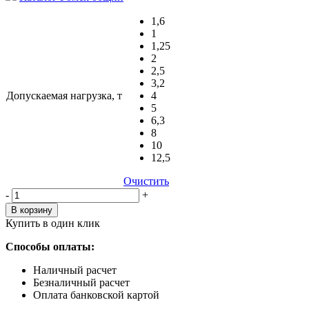
1,6
1
1,25
2
2,5
3,2
Допускаемая нагрузка, т
4
5
6,3
8
10
12,5
Очистить
Количество,
-
+
шт
В корзину
Купить в один клик
Способы оплаты:
Наличный расчет
Безналичный расчет
Оплата банковской картой