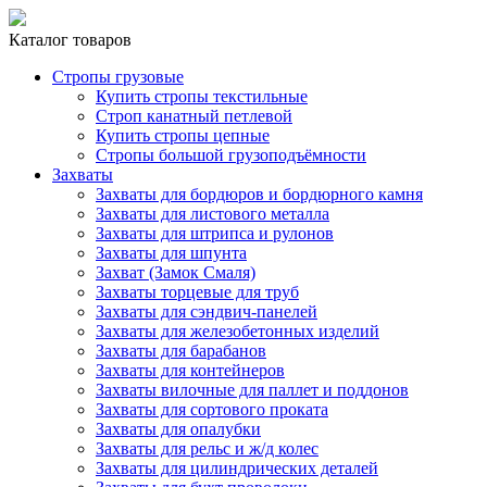
Каталог товаров
Стропы грузовые
Купить стропы текстильные
Строп канатный петлевой
Купить стропы цепные
Стропы большой грузоподъёмности
Захваты
Захваты для бордюров и бордюрного камня
Захваты для листового металла
Захваты для штрипса и рулонов
Захваты для шпунта
Захват (Замок Смаля)
Захваты торцевые для труб
Захваты для сэндвич-панелей
Захваты для железобетонных изделий
Захваты для барабанов
Захваты для контейнеров
Захваты вилочные для паллет и поддонов
Захваты для сортового проката
Захваты для опалубки
Захваты для рельс и ж/д колес
Захваты для цилиндрических деталей