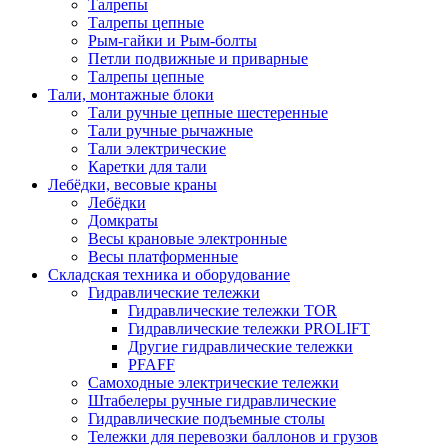
Талрепы
Талрепы цепные
Рым-гайки и Рым-болты
Петли подвижные и приварные
Талрепы цепные
Тали, монтажные блоки
Тали ручные цепные шестеренные
Тали ручные рычажные
Тали электрические
Каретки для тали
Лебёдки, весовые краны
Лебёдки
Домкраты
Весы крановые электронные
Весы платформенные
Складская техника и оборудование
Гидравлические тележки
Гидравлические тележки TOR
Гидравлические тележки PROLIFT
Другие гидравлические тележки
PFAFF
Самоходные электрические тележки
Штабелеры ручные гидравлические
Гидравлические подъемные столы
Тележки для перевозки баллонов и грузов