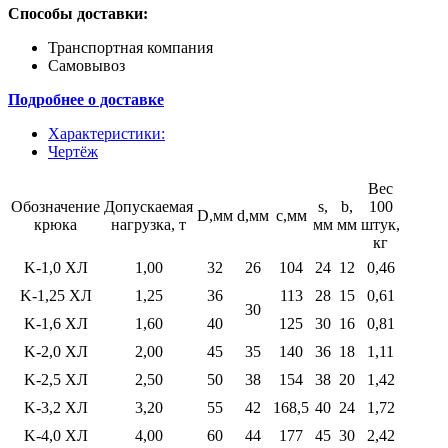
Способы доставки:
Транспортная компания
Самовывоз
Подробнее о доставке
Характеристики:
Чертёж
Вес
Обозначение
Допускаемая
s,
b,
100
D,мм
d,мм
c,мм
крюка
нагрузка, т
мм
мм
штук,
кг
K-1,0 ХЛ
1,00
32
26
104
24
12
0,46
K-1,25 ХЛ
1,25
36
113
28
15
0,61
30
K-1,6 ХЛ
1,60
40
125
30
16
0,81
K-2,0 ХЛ
2,00
45
35
140
36
18
1,11
K-2,5 ХЛ
2,50
50
38
154
38
20
1,42
K-3,2 ХЛ
3,20
55
42
168,5
40
24
1,72
K-4,0 ХЛ
4,00
60
44
177
45
30
2,42