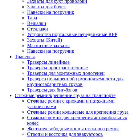
Захваты для бухт проволоки
Захваты для бочек
Навески на погрузчик
Тара
Вешалки
Стеллажи
Устройства портальные передвижные КРР
Захваты (Китай)
Магнитные захваты
Навески на погрузчик
Траверсы
Траверсы линейные
Траверсы пространственные
Траверсы для монтажных полотенец
Траверса повышенной грузоподъемности для
крупногабаритных грузов
Траверсы для биг-бэгов
Стяжные ремни/крепление груза на транспорте
Стяжные ремни с крюками и натяжными
устройствами
Стяжные ремни кольцевые для крепления груза
Стяжные ремни для крепления автомобильных
колес
Жесткие/свободные концы стяжного ремня
Стропы и косточка для эвакуаторов