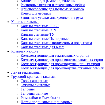
Концевики для ремней крепления
Распорные штанги и такелажные рейки
Приспособление для подъема за колесо
Конец для лебедки
Защитные уголки для крепления груза
Канаты стальные
Канаты стальные ГОСТ
Канаты стальные DIN
Канаты стальные ТУ
Канаты стальные Импортные
Канаты стальные с полимерным покрытием
Канаты стальные для КМУ
Комплектующие
Комплектующие для текстильных стропов
Комплектующие для производства канатных строп
Комплектующие для производства цепных строп
Комплектующие для производства стяжных ремней
Лента текстильная
Грузовой крепеж и такелаж
Скобы анкерные
Зажимы винтовые
Талрепы
Талрепы цепные
Рым-гайки и Рым-болты
Петли подвижные и приварные