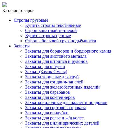
Каталог товаров
Стропы грузовые
Купить стропы текстильные
Строп канатный петлевой
Купить стропы цепные
Стропы большой грузоподъёмности
Захваты
Захваты для бордюров и бордюрного камня
Захваты для листового металла
Захваты для штрипса и рулонов
Захваты для шпунта
Захват (Замок Смаля)
Захваты торцевые для труб
Захваты для сэндвич-панелей
Захваты для железобетонных изделий
Захваты для барабанов
Захваты для контейнеров
Захваты вилочные для паллет и поддонов
Захваты для сортового проката
Захваты для опалубки
Захваты для рельс и ж/д колес
Захваты для цилиндрических деталей