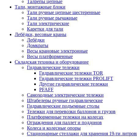
Талрепы цепные
Тали, монтажные блоки
Тали ручные цепные шестеренные
Тали ручные рычажные
Тали электрические
Каретки для тали
Лебёдки, весовые краны
Лебёдки
Домкраты
Весы крановые электронные
Весы платформенные
Складская техника и оборудование
Гидравлические тележки
Гидравлические тележки TOR
Гидравлические тележки PROLIFT
Другие гидравлические тележки
PFAFF
Самоходные электрические тележки
Штабелеры ручные гидравлические
Гидравлические подъемные столы
Тележки для перевозки баллонов и грузов
Платформенные тележки на колесах
Ограждения для паллет и поддонов
Колеса и колесные опоры
Стационарные стеллажи для хранения 19-ти литров