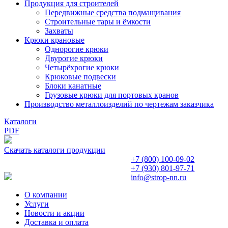
Продукция для строителей
Передвижные средства подмащивания
Строительные тары и ёмкости
Захваты
Крюки крановые
Однорогие крюки
Двурогие крюки
Четырёхрогие крюки
Крюковые подвески
Блоки канатные
Грузовые крюки для портовых кранов
Производство металлоизделий по чертежам заказчика
Каталоги
PDF
Скачать каталоги продукции
+7 (800)
100-09-02
+7 (930)
801-97-71
info@strop-nn.ru
О компании
Услуги
Новости и акции
Доставка и оплата