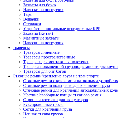
Захваты для бухт проволоки
Захваты для бочек
Навески на погрузчик
Тара
Вешалки
Стеллажи
Устройства портальные передвижные КРР
Захваты (Китай)
Магнитные захваты
Навески на погрузчик
Траверсы
Траверсы линейные
Траверсы пространственные
Траверсы для монтажных полотенец
Траверса повышенной грузоподъемности для крупн
Траверсы для биг-бэгов
Стяжные ремни/крепление груза на транспорте
Стяжные ремни с крюками и натяжными устройств
Стяжные ремни кольцевые для крепления груза
Стяжные ремни для крепления автомобильных коле
Жесткие/свободные концы стяжного ремня
Стропы и косточка для эвакуаторов
Буксировочные тросы
Сетки для крепления груза
Цепная стяжка грузов