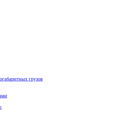
огабаритных грузов
ами
с