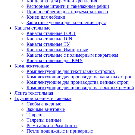
Концевики для ремней крепления
Распорные штанги и такелажные рейки
Приспособление для подъема за колесо
Конец для лебедки
Защитные уголки для крепления груза
Канаты стальные
Канаты стальные ГОСТ
Канаты стальные DIN
Канаты стальные ТУ
Канаты стальные Импортные
Канаты стальные с полимерным покрытием
Канаты стальные для КМУ
Комплектующие
Комплектующие для текстильных стропов
Комплектующие для производства канатных строп
Комплектующие для производства цепных строп
Комплектующие для производства стяжных ремней
Лента текстильная
Грузовой крепеж и такелаж
Скобы анкерные
Зажимы винтовые
Талрепы
Талрепы цепные
Рым-гайки и Рым-болты
Петли подвижные и приварные