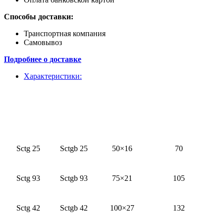
Способы доставки:
Транспортная компания
Самовывоз
Подробнее о доставке
Характеристики:
Sctg 25
Sctgb 25
50×16
70
Sctg 93
Sctgb 93
75×21
105
Sctg 42
Sctgb 42
100×27
132