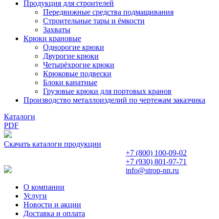
Продукция для строителей
Передвижные средства подмащивания
Строительные тары и ёмкости
Захваты
Крюки крановые
Однорогие крюки
Двурогие крюки
Четырёхрогие крюки
Крюковые подвески
Блоки канатные
Грузовые крюки для портовых кранов
Производство металлоизделий по чертежам заказчика
Каталоги
PDF
Скачать каталоги продукции
+7 (800)
100-09-02
+7 (930)
801-97-71
info@strop-nn.ru
О компании
Услуги
Новости и акции
Доставка и оплата