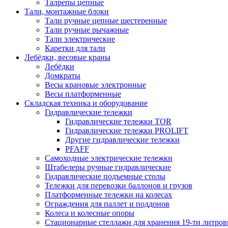
Талрепы цепные
Тали, монтажные блоки
Тали ручные цепные шестеренные
Тали ручные рычажные
Тали электрические
Каретки для тали
Лебёдки, весовые краны
Лебёдки
Домкраты
Весы крановые электронные
Весы платформенные
Складская техника и оборудование
Гидравлические тележки
Гидравлические тележки TOR
Гидравлические тележки PROLIFT
Другие гидравлические тележки
PFAFF
Самоходные электрические тележки
Штабелеры ручные гидравлические
Гидравлические подъемные столы
Тележки для перевозки баллонов и грузов
Платформенные тележки на колесах
Ограждения для паллет и поддонов
Колеса и колесные опоры
Стационарные стеллажи для хранения 19-ти литров