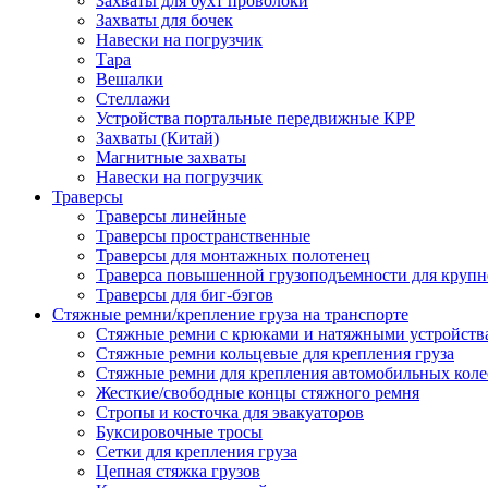
Захваты для бухт проволоки
Захваты для бочек
Навески на погрузчик
Тара
Вешалки
Стеллажи
Устройства портальные передвижные КРР
Захваты (Китай)
Магнитные захваты
Навески на погрузчик
Траверсы
Траверсы линейные
Траверсы пространственные
Траверсы для монтажных полотенец
Траверса повышенной грузоподъемности для крупн
Траверсы для биг-бэгов
Стяжные ремни/крепление груза на транспорте
Стяжные ремни с крюками и натяжными устройств
Стяжные ремни кольцевые для крепления груза
Стяжные ремни для крепления автомобильных коле
Жесткие/свободные концы стяжного ремня
Стропы и косточка для эвакуаторов
Буксировочные тросы
Сетки для крепления груза
Цепная стяжка грузов