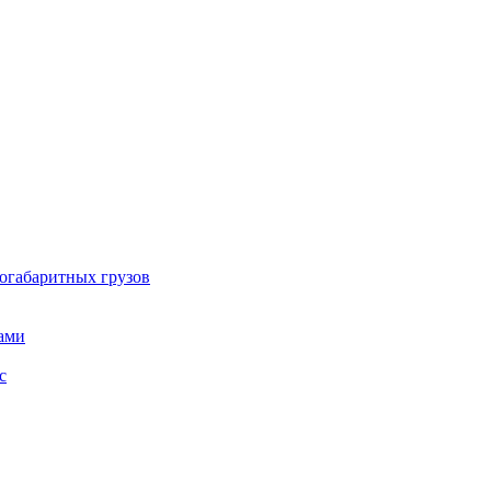
огабаритных грузов
ами
с