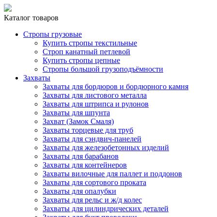
Каталог товаров
Стропы грузовые
Купить стропы текстильные
Строп канатный петлевой
Купить стропы цепные
Стропы большой грузоподъёмности
Захваты
Захваты для бордюров и бордюрного камня
Захваты для листового металла
Захваты для штрипса и рулонов
Захваты для шпунта
Захват (Замок Смаля)
Захваты торцевые для труб
Захваты для сэндвич-панелей
Захваты для железобетонных изделий
Захваты для барабанов
Захваты для контейнеров
Захваты вилочные для паллет и поддонов
Захваты для сортового проката
Захваты для опалубки
Захваты для рельс и ж/д колес
Захваты для цилиндрических деталей