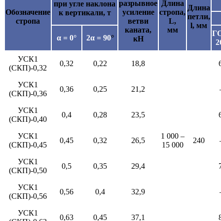
разрывное
Длина
при угле наклона
Длина
Обозначение
усиление
стропа,
к вертикали, т
петли,
стропа
ветви
L,
l, мм
каната,
мм
Г
α = 0°
2α = 90
°
кН
2
УСК1
0,32
0,22
18,8
(СКП)-0,32
УСК1
0,36
0,25
21,2
(СКП)-0,36
УСК1
0,4
0,28
23,5
(СКП)-0,40
УСК1
1 000 –
0,45
0,32
26,5
240
(СКП)-0,45
15 000
УСК1
0,5
0,35
29,4
(СКП)-0,50
УСК1
0,56
0,4
32,9
(СКП)-0,56
УСК1
0,63
0,45
37,1