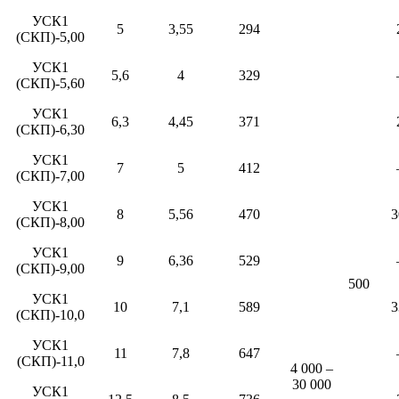
УСК1
5
3,55
294
(СКП)-5,00
УСК1
5,6
4
329
(СКП)-5,60
УСК1
6,3
4,45
371
(СКП)-6,30
УСК1
7
5
412
(СКП)-7,00
УСК1
8
5,56
470
3
(СКП)-8,00
УСК1
9
6,36
529
(СКП)-9,00
500
УСК1
10
7,1
589
3
(СКП)-10,0
УСК1
11
7,8
647
(СКП)-11,0
4 000 –
30 000
УСК1