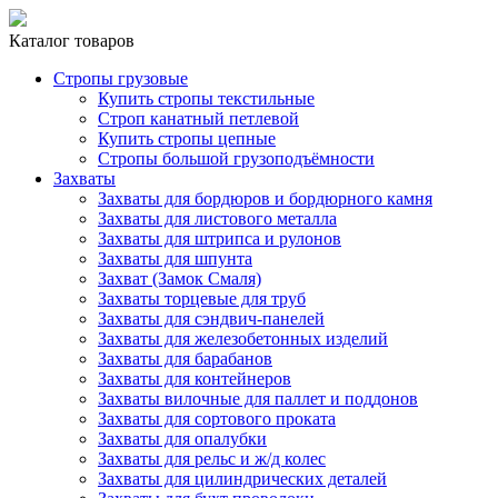
Каталог товаров
Стропы грузовые
Купить стропы текстильные
Строп канатный петлевой
Купить стропы цепные
Стропы большой грузоподъёмности
Захваты
Захваты для бордюров и бордюрного камня
Захваты для листового металла
Захваты для штрипса и рулонов
Захваты для шпунта
Захват (Замок Смаля)
Захваты торцевые для труб
Захваты для сэндвич-панелей
Захваты для железобетонных изделий
Захваты для барабанов
Захваты для контейнеров
Захваты вилочные для паллет и поддонов
Захваты для сортового проката
Захваты для опалубки
Захваты для рельс и ж/д колес
Захваты для цилиндрических деталей