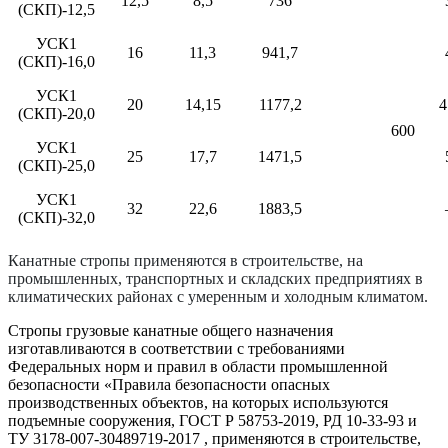
12,5
8,5
736
(СКП)-12,5
УСК1
16
11,3
941,7
(СКП)-16,0
УСК1
20
14,15
1177,2
4
(СКП)-20,0
600
УСК1
25
17,7
1471,5
(СКП)-25,0
УСК1
32
22,6
1883,5
(СКП)-32,0
Канатные стропы применяются в строительстве, на
промышленных, транспортных и складских предприятиях в
климатических районах с умеренным и холодным климатом.
Стропы грузовые канатные общего назначения
изготавливаются в соответствии с требованиями
Федеральных норм и правил в области промышленной
безопасности «Правила безопасности опасных
производственных объектов, на которых используются
подъемные сооружения, ГОСТ Р 58753-2019, РД 10-33-93 и
ТУ 3178-007-30489719-2017 , применяются в строительстве,