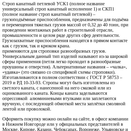
Строп канатный петлевой УСК1 (полное название
универсальный строп канатный исполнение 1) и СКП1
(полное название строп канатный петлевой) –
грузоподъёмные приспособления, предназначены для подъёма
и перемещения тяжелых грузов массой от 0,32 до 40 тонн, при
проведении монтажных работ в строительной отрасли,
промышленности и целом ряде других сфер деятельности.
Грузозахватные приспособления находятся в прямом контакте
как с грузом, так и крюком крана.
применяются для строповки разнообразных грузов.
Универсальным данный тип изделий называют из-за широкой
сферы применения (петля легко проходит в разнообразные
проушины и отверстия). Альтернативные названия – «чалка»,
«удавка» (это связано со спецификой схемы строповки).
Изготавливаются в полном соответствии с ГОСТ Р 58753 –
2019 и РД 10-33-93. Стропы могут быть изготовлены из
светлого каната, с нанесенной на него смазкой или из
оцинкованного каната. Концы каната заделываются
опрессовкой алюминиевыми втулками или заплетаются
вручную, с последующей обмоткой места заплётки смоляной
лентой или проволокой.
Оформить покупку можно онлайн на сайте, в офисе компании
в Нижнем Новгороде или у официальных представителей в
Москве, Кирове, Казани, Чебоксарах, Воронеже, Ульяновске и