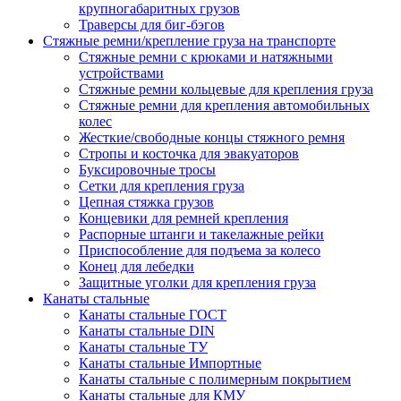
крупногабаритных грузов
Траверсы для биг-бэгов
Стяжные ремни/крепление груза на транспорте
Стяжные ремни с крюками и натяжными
устройствами
Стяжные ремни кольцевые для крепления груза
Стяжные ремни для крепления автомобильных
колес
Жесткие/свободные концы стяжного ремня
Стропы и косточка для эвакуаторов
Буксировочные тросы
Сетки для крепления груза
Цепная стяжка грузов
Концевики для ремней крепления
Распорные штанги и такелажные рейки
Приспособление для подъема за колесо
Конец для лебедки
Защитные уголки для крепления груза
Канаты стальные
Канаты стальные ГОСТ
Канаты стальные DIN
Канаты стальные ТУ
Канаты стальные Импортные
Канаты стальные с полимерным покрытием
Канаты стальные для КМУ