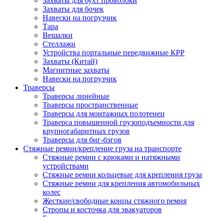
Захваты для бухт проволоки
Захваты для бочек
Навески на погрузчик
Тара
Вешалки
Стеллажи
Устройства портальные передвижные КРР
Захваты (Китай)
Магнитные захваты
Навески на погрузчик
Траверсы
Траверсы линейные
Траверсы пространственные
Траверсы для монтажных полотенец
Траверса повышенной грузоподъемности для
крупногабаритных грузов
Траверсы для биг-бэгов
Стяжные ремни/крепление груза на транспорте
Стяжные ремни с крюками и натяжными
устройствами
Стяжные ремни кольцевые для крепления груза
Стяжные ремни для крепления автомобильных
колес
Жесткие/свободные концы стяжного ремня
Стропы и косточка для эвакуаторов