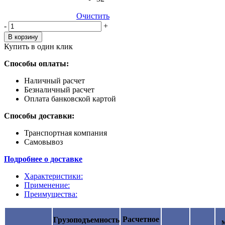
Очистить
Количество,
-
+
шт
В корзину
Купить в один клик
Способы оплаты:
Наличный расчет
Безналичный расчет
Оплата банковской картой
Способы доставки:
Транспортная компания
Самовывоз
Подробнее о доставке
Характеристики:
Применение:
Преимущества:
Расчетное
Грузоподъемность