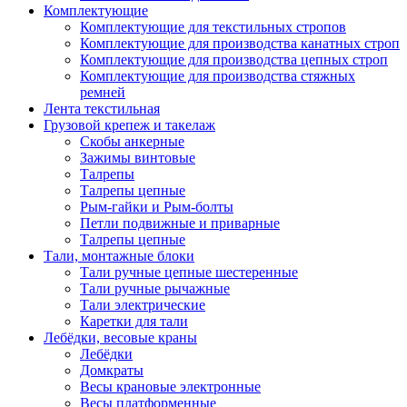
Комплектующие
Комплектующие для текстильных стропов
Комплектующие для производства канатных строп
Комплектующие для производства цепных строп
Комплектующие для производства стяжных
ремней
Лента текстильная
Грузовой крепеж и такелаж
Скобы анкерные
Зажимы винтовые
Талрепы
Талрепы цепные
Рым-гайки и Рым-болты
Петли подвижные и приварные
Талрепы цепные
Тали, монтажные блоки
Тали ручные цепные шестеренные
Тали ручные рычажные
Тали электрические
Каретки для тали
Лебёдки, весовые краны
Лебёдки
Домкраты
Весы крановые электронные
Весы платформенные