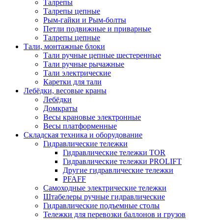
Талрепы
Талрепы цепные
Рым-гайки и Рым-болты
Петли подвижные и приварные
Талрепы цепные
Тали, монтажные блоки
Тали ручные цепные шестеренные
Тали ручные рычажные
Тали электрические
Каретки для тали
Лебёдки, весовые краны
Лебёдки
Домкраты
Весы крановые электронные
Весы платформенные
Складская техника и оборудование
Гидравлические тележки
Гидравлические тележки TOR
Гидравлические тележки PROLIFT
Другие гидравлические тележки
PFAFF
Самоходные электрические тележки
Штабелеры ручные гидравлические
Гидравлические подъемные столы
Тележки для перевозки баллонов и грузов