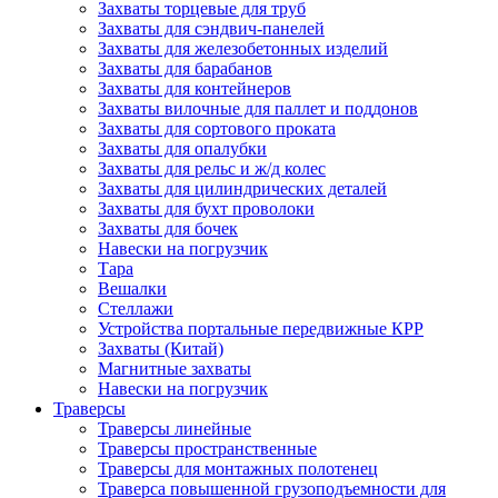
Захваты торцевые для труб
Захваты для сэндвич-панелей
Захваты для железобетонных изделий
Захваты для барабанов
Захваты для контейнеров
Захваты вилочные для паллет и поддонов
Захваты для сортового проката
Захваты для опалубки
Захваты для рельс и ж/д колес
Захваты для цилиндрических деталей
Захваты для бухт проволоки
Захваты для бочек
Навески на погрузчик
Тара
Вешалки
Стеллажи
Устройства портальные передвижные КРР
Захваты (Китай)
Магнитные захваты
Навески на погрузчик
Траверсы
Траверсы линейные
Траверсы пространственные
Траверсы для монтажных полотенец
Траверса повышенной грузоподъемности для