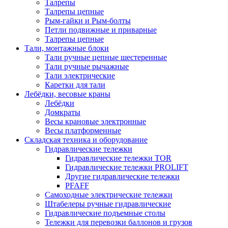
Талрепы
Талрепы цепные
Рым-гайки и Рым-болты
Петли подвижные и приварные
Талрепы цепные
Тали, монтажные блоки
Тали ручные цепные шестеренные
Тали ручные рычажные
Тали электрические
Каретки для тали
Лебёдки, весовые краны
Лебёдки
Домкраты
Весы крановые электронные
Весы платформенные
Складская техника и оборудование
Гидравлические тележки
Гидравлические тележки TOR
Гидравлические тележки PROLIFT
Другие гидравлические тележки
PFAFF
Самоходные электрические тележки
Штабелеры ручные гидравлические
Гидравлические подъемные столы
Тележки для перевозки баллонов и грузов