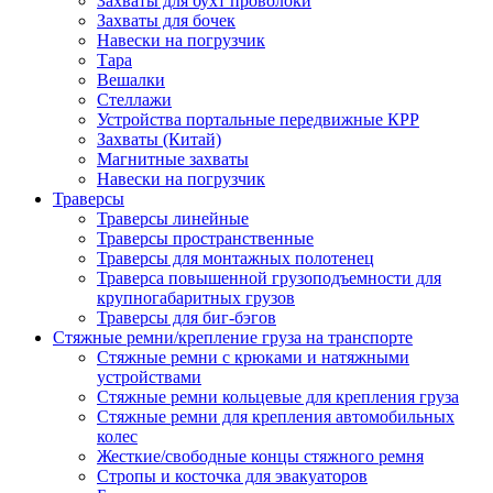
Захваты для бухт проволоки
Захваты для бочек
Навески на погрузчик
Тара
Вешалки
Стеллажи
Устройства портальные передвижные КРР
Захваты (Китай)
Магнитные захваты
Навески на погрузчик
Траверсы
Траверсы линейные
Траверсы пространственные
Траверсы для монтажных полотенец
Траверса повышенной грузоподъемности для
крупногабаритных грузов
Траверсы для биг-бэгов
Стяжные ремни/крепление груза на транспорте
Стяжные ремни с крюками и натяжными
устройствами
Стяжные ремни кольцевые для крепления груза
Стяжные ремни для крепления автомобильных
колес
Жесткие/свободные концы стяжного ремня
Стропы и косточка для эвакуаторов