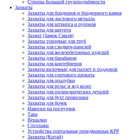
Стропы большой грузоподъёмности
Захваты
Захваты для бордюров и бордюрного камня
Захваты для листового металла
Захваты для штрипса и рулонов
Захваты для шпунта
Захват (Замок Смаля)
Захваты торцевые для труб
Захваты для сэндвич-панелей
Захваты для железобетонных изделий
Захваты для барабанов
Захваты для контейнеров
Захваты вилочные для паллет и поддонов
Захваты для сортового проката
Захваты для опалубки
Захваты для рельс и ж/д колес
Захваты для цилиндрических деталей
Захваты для бухт проволоки
Захваты для бочек
Навески на погрузчик
Тара
Вешалки
Стеллажи
Устройства портальные передвижные КРР
Захваты (Китай)