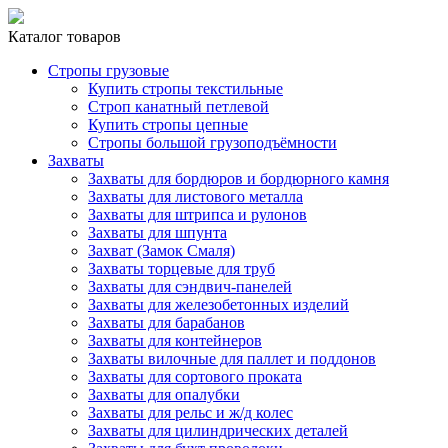
Каталог товаров
Стропы грузовые
Купить стропы текстильные
Строп канатный петлевой
Купить стропы цепные
Стропы большой грузоподъёмности
Захваты
Захваты для бордюров и бордюрного камня
Захваты для листового металла
Захваты для штрипса и рулонов
Захваты для шпунта
Захват (Замок Смаля)
Захваты торцевые для труб
Захваты для сэндвич-панелей
Захваты для железобетонных изделий
Захваты для барабанов
Захваты для контейнеров
Захваты вилочные для паллет и поддонов
Захваты для сортового проката
Захваты для опалубки
Захваты для рельс и ж/д колес
Захваты для цилиндрических деталей