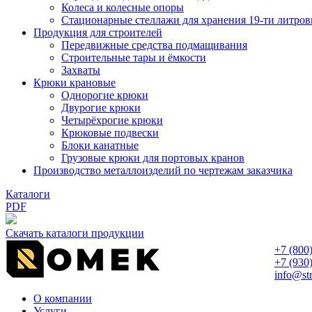
Колеса и колесные опоры
Стационарные стеллажи для хранения 19-ти литров
Продукция для строителей
Передвижные средства подмащивания
Строительные тары и ёмкости
Захваты
Крюки крановые
Однорогие крюки
Двурогие крюки
Четырёхрогие крюки
Крюковые подвески
Блоки канатные
Грузовые крюки для портовых кранов
Производство металлоизделий по чертежам заказчика
Каталоги
PDF
Скачать каталоги продукции
+7 (800
+7 (930
info@st
О компании
Услуги