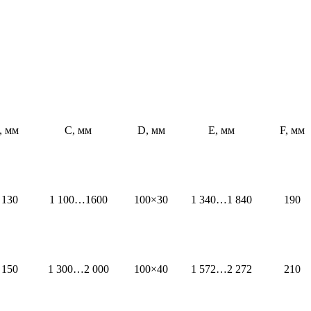
, мм
С, мм
D, мм
E, мм
F, мм
 130
1 100…1600
100×30
1 340…1 840
190
 150
1 300…2 000
100×40
1 572…2 272
210