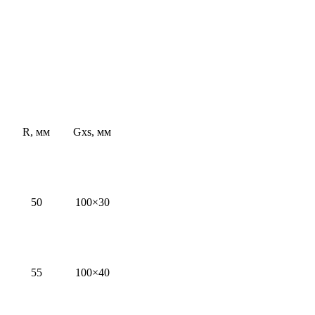
R, мм
Gхs, мм
50
100×30
55
100×40