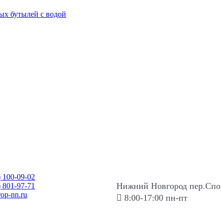
ых бутылей с водой
)
100-09-02
Нижний Новгород пер.Спо
)
801-97-71
rop-nn.ru
8:00-17:00 пн-пт