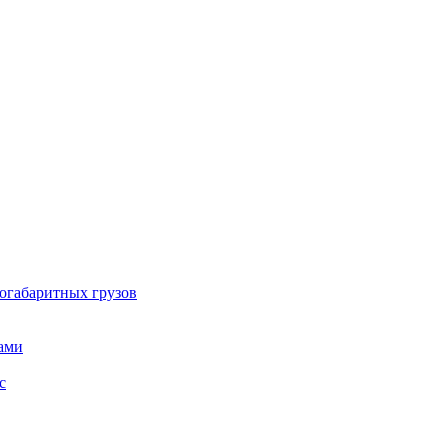
огабаритных грузов
ами
с