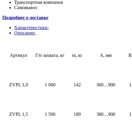
Транспортная компания
Самовывоз
Подробнее о доставке
Характеристики:
Описание:
Артикул
Г/п захвата, кг
m, кг
А, мм
В
ZVPL 1,0
1 000
142
360…900
1
ZVPL 1,5
1 500
189
380…900
1