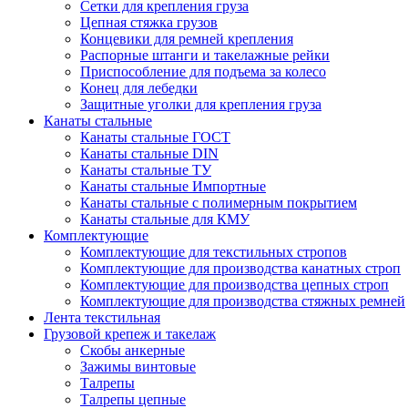
Сетки для крепления груза
Цепная стяжка грузов
Концевики для ремней крепления
Распорные штанги и такелажные рейки
Приспособление для подъема за колесо
Конец для лебедки
Защитные уголки для крепления груза
Канаты стальные
Канаты стальные ГОСТ
Канаты стальные DIN
Канаты стальные ТУ
Канаты стальные Импортные
Канаты стальные с полимерным покрытием
Канаты стальные для КМУ
Комплектующие
Комплектующие для текстильных стропов
Комплектующие для производства канатных строп
Комплектующие для производства цепных строп
Комплектующие для производства стяжных ремней
Лента текстильная
Грузовой крепеж и такелаж
Скобы анкерные
Зажимы винтовые
Талрепы
Талрепы цепные