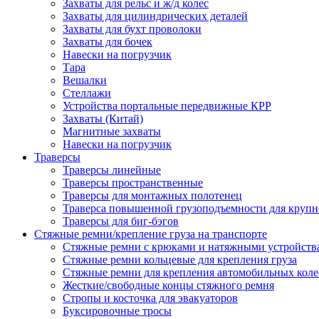
Захваты для рельс и ж/д колес
Захваты для цилиндрических деталей
Захваты для бухт проволоки
Захваты для бочек
Навески на погрузчик
Тара
Вешалки
Стеллажи
Устройства портальные передвижные КРР
Захваты (Китай)
Магнитные захваты
Навески на погрузчик
Траверсы
Траверсы линейные
Траверсы пространственные
Траверсы для монтажных полотенец
Траверса повышенной грузоподъемности для крупн
Траверсы для биг-бэгов
Стяжные ремни/крепление груза на транспорте
Стяжные ремни с крюками и натяжными устройств
Стяжные ремни кольцевые для крепления груза
Стяжные ремни для крепления автомобильных коле
Жесткие/свободные концы стяжного ремня
Стропы и косточка для эвакуаторов
Буксировочные тросы