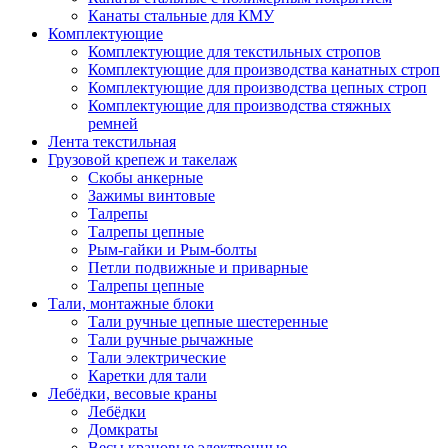
Канаты стальные для КМУ
Комплектующие
Комплектующие для текстильных стропов
Комплектующие для производства канатных строп
Комплектующие для производства цепных строп
Комплектующие для производства стяжных
ремней
Лента текстильная
Грузовой крепеж и такелаж
Скобы анкерные
Зажимы винтовые
Талрепы
Талрепы цепные
Рым-гайки и Рым-болты
Петли подвижные и приварные
Талрепы цепные
Тали, монтажные блоки
Тали ручные цепные шестеренные
Тали ручные рычажные
Тали электрические
Каретки для тали
Лебёдки, весовые краны
Лебёдки
Домкраты
Весы крановые электронные