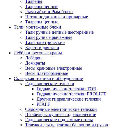
Талрепы
Талрепы цепные
Рым-гайки и Рым-болты
Петли подвижные и приварные
Талрепы цепные
Тали, монтажные блоки
Тали ручные цепные шестеренные
Тали ручные рычажные
Тали электрические
Каретки для тали
Лебёдки, весовые краны
Лебёдки
Домкраты
Весы крановые электронные
Весы платформенные
Складская техника и оборудование
Гидравлические тележки
Гидравлические тележки TOR
Гидравлические тележки PROLIFT
Другие гидравлические тележки
PFAFF
Самоходные электрические тележки
Штабелеры ручные гидравлические
Гидравлические подъемные столы
Тележки для перевозки баллонов и грузов