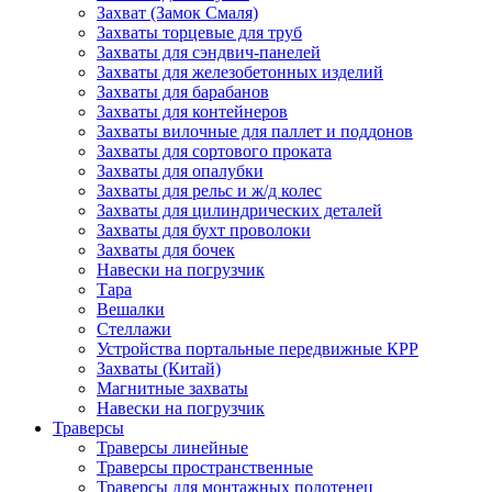
Захват (Замок Смаля)
Захваты торцевые для труб
Захваты для сэндвич-панелей
Захваты для железобетонных изделий
Захваты для барабанов
Захваты для контейнеров
Захваты вилочные для паллет и поддонов
Захваты для сортового проката
Захваты для опалубки
Захваты для рельс и ж/д колес
Захваты для цилиндрических деталей
Захваты для бухт проволоки
Захваты для бочек
Навески на погрузчик
Тара
Вешалки
Стеллажи
Устройства портальные передвижные КРР
Захваты (Китай)
Магнитные захваты
Навески на погрузчик
Траверсы
Траверсы линейные
Траверсы пространственные
Траверсы для монтажных полотенец