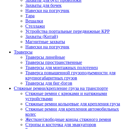
Захваты для бухт проволоки
Захваты для бочек
Навески на погрузчик
Тара
Вешалки
Стеллажи
Устройства портальные передвижные КРР
Захваты (Китай)
Магнитные захваты
Навески на погрузчик
Траверсы
Траверсы линейные
Траверсы пространственные
Траверсы для монтажных полотенец
Траверса повышенной грузоподъемности для
крупногабаритных грузов
Траверсы для биг-бэгов
Стяжные ремни/крепление груза на транспорте
Стяжные ремни с крюками и натяжными
устройствами
Стяжные ремни кольцевые для крепления груза
Стяжные ремни для крепления автомобильных
колес
Жесткие/свободные концы стяжного ремня
Стропы и косточка для эвакуаторов