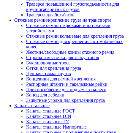
Траверса повышенной грузоподъемности для
крупногабаритных грузов
Траверсы для биг-бэгов
Стяжные ремни/крепление груза на транспорте
Стяжные ремни с крюками и натяжными
устройствами
Стяжные ремни кольцевые для крепления груза
Стяжные ремни для крепления автомобильных
колес
Жесткие/свободные концы стяжного ремня
Стропы и косточка для эвакуаторов
Буксировочные тросы
Сетки для крепления груза
Цепная стяжка грузов
Концевики для ремней крепления
Распорные штанги и такелажные рейки
Приспособление для подъема за колесо
Конец для лебедки
Защитные уголки для крепления груза
Канаты стальные
Канаты стальные ГОСТ
Канаты стальные DIN
Канаты стальные ТУ
Канаты стальные Импортные
Канаты стальные с полимерным покрытием