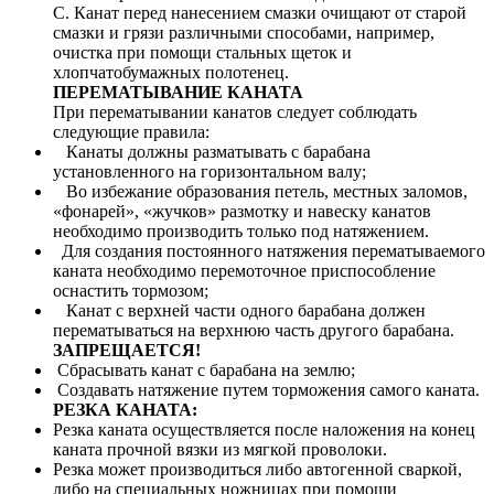
С. Канат перед нанесением смазки очищают от старой
смазки и грязи различными способами, например,
очистка при помощи стальных щеток и
хлопчатобумажных полотенец.
ПЕРЕМАТЫВАНИЕ КАНАТА
При перематывании канатов следует соблюдать
следующие правила:
Канаты должны разматывать с барабана
установленного на горизонтальном валу;
Во избежание образования петель, местных заломов,
«фонарей», «жучков» размотку и навеску канатов
необходимо производить только под натяжением.
Для создания постоянного натяжения перематываемого
каната необходимо перемоточное приспособление
оснастить тормозом;
Канат с верхней части одного барабана должен
перематываться на верхнюю часть другого барабана.
ЗАПРЕЩАЕТСЯ!
Сбрасывать канат с барабана на землю;
Создавать натяжение путем торможения самого каната.
РЕЗКА КАНАТА:
Резка каната осуществляется после наложения на конец
каната прочной вязки из мягкой проволоки.
Резка может производиться либо автогенной сваркой,
либо на специальных ножницах при помощи