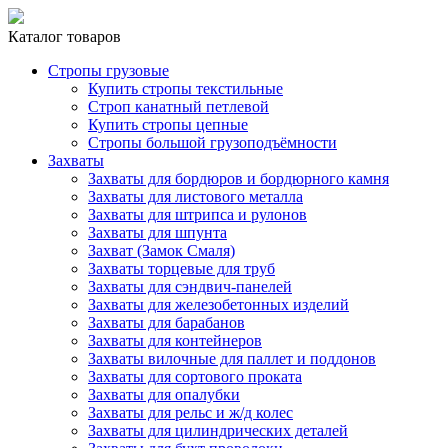
Каталог товаров
Стропы грузовые
Купить стропы текстильные
Строп канатный петлевой
Купить стропы цепные
Стропы большой грузоподъёмности
Захваты
Захваты для бордюров и бордюрного камня
Захваты для листового металла
Захваты для штрипса и рулонов
Захваты для шпунта
Захват (Замок Смаля)
Захваты торцевые для труб
Захваты для сэндвич-панелей
Захваты для железобетонных изделий
Захваты для барабанов
Захваты для контейнеров
Захваты вилочные для паллет и поддонов
Захваты для сортового проката
Захваты для опалубки
Захваты для рельс и ж/д колес
Захваты для цилиндрических деталей