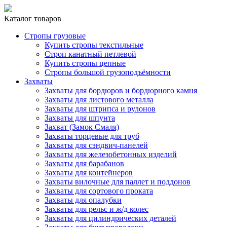
Каталог товаров
Стропы грузовые
Купить стропы текстильные
Строп канатный петлевой
Купить стропы цепные
Стропы большой грузоподъёмности
Захваты
Захваты для бордюров и бордюрного камня
Захваты для листового металла
Захваты для штрипса и рулонов
Захваты для шпунта
Захват (Замок Смаля)
Захваты торцевые для труб
Захваты для сэндвич-панелей
Захваты для железобетонных изделий
Захваты для барабанов
Захваты для контейнеров
Захваты вилочные для паллет и поддонов
Захваты для сортового проката
Захваты для опалубки
Захваты для рельс и ж/д колес
Захваты для цилиндрических деталей