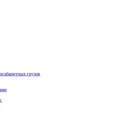
огабаритных грузов
ами
с