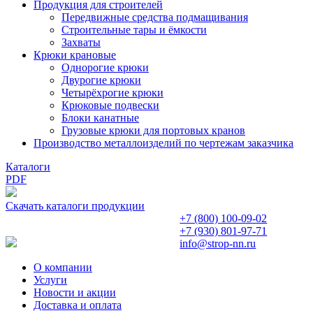
Продукция для строителей
Передвижные средства подмащивания
Строительные тары и ёмкости
Захваты
Крюки крановые
Однорогие крюки
Двурогие крюки
Четырёхрогие крюки
Крюковые подвески
Блоки канатные
Грузовые крюки для портовых кранов
Производство металлоизделий по чертежам заказчика
Каталоги
PDF
Скачать каталоги продукции
+7 (800)
100-09-02
+7 (930)
801-97-71
info@strop-nn.ru
О компании
Услуги
Новости и акции
Доставка и оплата