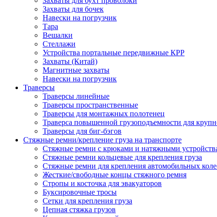
Захваты для бухт проволоки
Захваты для бочек
Навески на погрузчик
Тара
Вешалки
Стеллажи
Устройства портальные передвижные КРР
Захваты (Китай)
Магнитные захваты
Навески на погрузчик
Траверсы
Траверсы линейные
Траверсы пространственные
Траверсы для монтажных полотенец
Траверса повышенной грузоподъемности для крупн
Траверсы для биг-бэгов
Стяжные ремни/крепление груза на транспорте
Стяжные ремни с крюками и натяжными устройств
Стяжные ремни кольцевые для крепления груза
Стяжные ремни для крепления автомобильных коле
Жесткие/свободные концы стяжного ремня
Стропы и косточка для эвакуаторов
Буксировочные тросы
Сетки для крепления груза
Цепная стяжка грузов