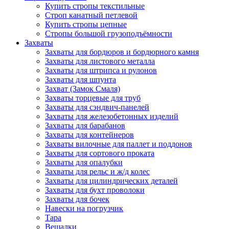
Купить стропы текстильные
Строп канатный петлевой
Купить стропы цепные
Стропы большой грузоподъёмности
Захваты
Захваты для бордюров и бордюрного камня
Захваты для листового металла
Захваты для штрипса и рулонов
Захваты для шпунта
Захват (Замок Смаля)
Захваты торцевые для труб
Захваты для сэндвич-панелей
Захваты для железобетонных изделий
Захваты для барабанов
Захваты для контейнеров
Захваты вилочные для паллет и поддонов
Захваты для сортового проката
Захваты для опалубки
Захваты для рельс и ж/д колес
Захваты для цилиндрических деталей
Захваты для бухт проволоки
Захваты для бочек
Навески на погрузчик
Тара
Вешалки