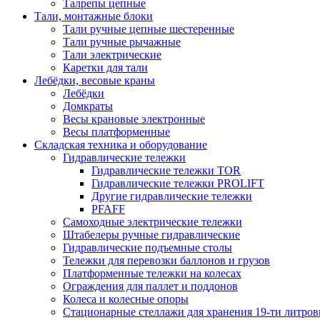
Талрепы цепные
Тали, монтажные блоки
Тали ручные цепные шестеренные
Тали ручные рычажные
Тали электрические
Каретки для тали
Лебёдки, весовые краны
Лебёдки
Домкраты
Весы крановые электронные
Весы платформенные
Складская техника и оборудование
Гидравлические тележки
Гидравлические тележки TOR
Гидравлические тележки PROLIFT
Другие гидравлические тележки
PFAFF
Самоходные электрические тележки
Штабелеры ручные гидравлические
Гидравлические подъемные столы
Тележки для перевозки баллонов и грузов
Платформенные тележки на колесах
Ограждения для паллет и поддонов
Колеса и колесные опоры
Стационарные стеллажи для хранения 19-ти литров