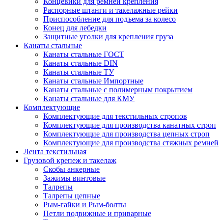
Концевики для ремней крепления
Распорные штанги и такелажные рейки
Приспособление для подъема за колесо
Конец для лебедки
Защитные уголки для крепления груза
Канаты стальные
Канаты стальные ГОСТ
Канаты стальные DIN
Канаты стальные ТУ
Канаты стальные Импортные
Канаты стальные с полимерным покрытием
Канаты стальные для КМУ
Комплектующие
Комплектующие для текстильных стропов
Комплектующие для производства канатных строп
Комплектующие для производства цепных строп
Комплектующие для производства стяжных ремней
Лента текстильная
Грузовой крепеж и такелаж
Скобы анкерные
Зажимы винтовые
Талрепы
Талрепы цепные
Рым-гайки и Рым-болты
Петли подвижные и приварные