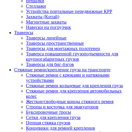
Вешалки
Стеллажи
Устройства портальные передвижные КРР
Захваты (Китай)
Магнитные захваты
Навески на погрузчик
Траверсы
Траверсы линейные
Траверсы пространственные
Траверсы для монтажных полотенец
Траверса повышенной грузоподъемности для
крупногабаритных грузов
Траверсы для биг-бэгов
Стяжные ремни/крепление груза на транспорте
Стяжные ремни с крюками и натяжными
устройствами
Стяжные ремни кольцевые для крепления груза
Стяжные ремни для крепления автомобильных
колес
Жесткие/свободные концы стяжного ремня
Стропы и косточка для эвакуаторов
Буксировочные тросы
Сетки для крепления груза
Цепная стяжка грузов
Концевики для ремней крепления