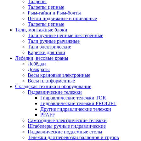
Талрепы
Талрепы цепные
Рым-гайки и Рым-болты
Петли подвижные и приварные
Талрепы цепные
Тали, монтажные блоки
Тали ручные цепные шестеренные
Тали ручные рычажные
Тали электрические
Каретки для тали
Лебёдки, весовые краны
Лебёдки
Домкраты
Весы крановые электронные
Весы платформенные
Складская техника и оборудование
Гидравлические тележки
Гидравлические тележки TOR
Гидравлические тележки PROLIFT
Другие гидравлические тележки
PFAFF
Самоходные электрические тележки
Штабелеры ручные гидравлические
Гидравлические подъемные столы
Тележки для перевозки баллонов и грузов