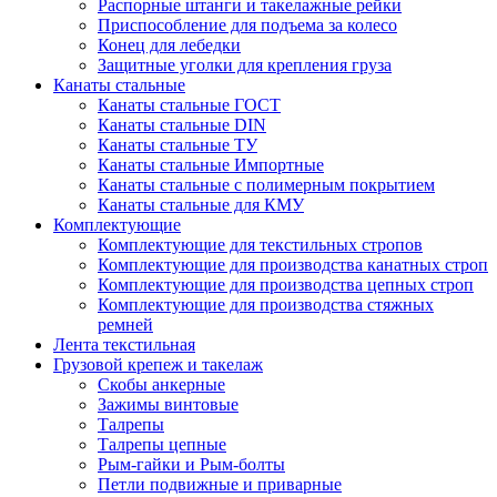
Распорные штанги и такелажные рейки
Приспособление для подъема за колесо
Конец для лебедки
Защитные уголки для крепления груза
Канаты стальные
Канаты стальные ГОСТ
Канаты стальные DIN
Канаты стальные ТУ
Канаты стальные Импортные
Канаты стальные с полимерным покрытием
Канаты стальные для КМУ
Комплектующие
Комплектующие для текстильных стропов
Комплектующие для производства канатных строп
Комплектующие для производства цепных строп
Комплектующие для производства стяжных
ремней
Лента текстильная
Грузовой крепеж и такелаж
Скобы анкерные
Зажимы винтовые
Талрепы
Талрепы цепные
Рым-гайки и Рым-болты
Петли подвижные и приварные