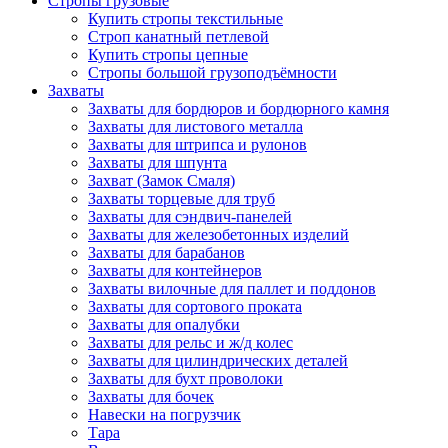
Стропы грузовые
Купить стропы текстильные
Строп канатный петлевой
Купить стропы цепные
Стропы большой грузоподъёмности
Захваты
Захваты для бордюров и бордюрного камня
Захваты для листового металла
Захваты для штрипса и рулонов
Захваты для шпунта
Захват (Замок Смаля)
Захваты торцевые для труб
Захваты для сэндвич-панелей
Захваты для железобетонных изделий
Захваты для барабанов
Захваты для контейнеров
Захваты вилочные для паллет и поддонов
Захваты для сортового проката
Захваты для опалубки
Захваты для рельс и ж/д колес
Захваты для цилиндрических деталей
Захваты для бухт проволоки
Захваты для бочек
Навески на погрузчик
Тара