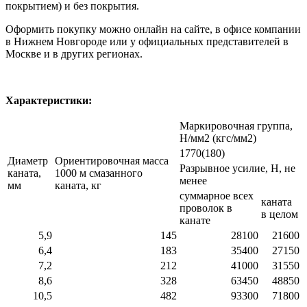
покрытием) и без покрытия.
Оформить покупку можно онлайн на сайте, в офисе компании
в Нижнем Новгороде или у официальных представителей в
Москве и в других регионах.
Характеристики:
Маркировочная группа,
Н/мм2 (кгс/мм2)
1770(180)
Диаметр
Ориентировочная масса
Разрывное усилие, Н, не
каната,
1000 м смазанного
менее
мм
каната, кг
суммарное всех
каната
проволок в
в целом
канате
5,9
145
28100
21600
6,4
183
35400
27150
7,2
212
41000
31550
8,6
328
63450
48850
10,5
482
93300
71800