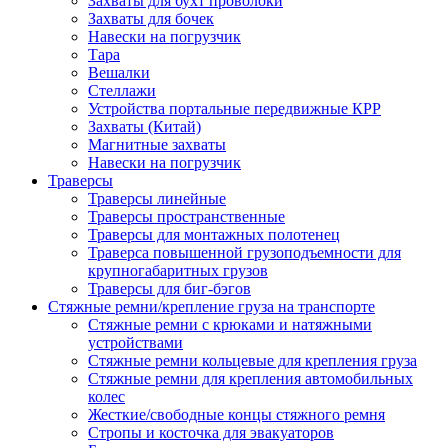
Захваты для бухт проволоки
Захваты для бочек
Навески на погрузчик
Тара
Вешалки
Стеллажи
Устройства портальные передвижные КРР
Захваты (Китай)
Магнитные захваты
Навески на погрузчик
Траверсы
Траверсы линейные
Траверсы пространственные
Траверсы для монтажных полотенец
Траверса повышенной грузоподъемности для
крупногабаритных грузов
Траверсы для биг-бэгов
Стяжные ремни/крепление груза на транспорте
Стяжные ремни с крюками и натяжными
устройствами
Стяжные ремни кольцевые для крепления груза
Стяжные ремни для крепления автомобильных
колес
Жесткие/свободные концы стяжного ремня
Стропы и косточка для эвакуаторов