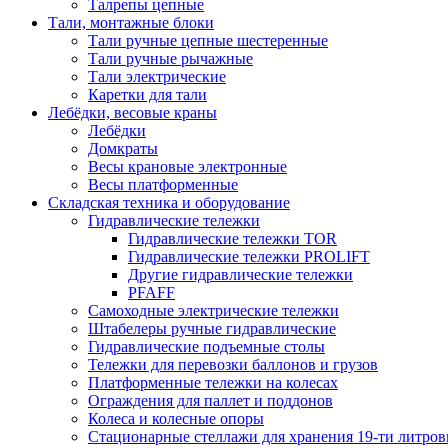
Талрепы цепные
Тали, монтажные блоки
Тали ручные цепные шестеренные
Тали ручные рычажные
Тали электрические
Каретки для тали
Лебёдки, весовые краны
Лебёдки
Домкраты
Весы крановые электронные
Весы платформенные
Складская техника и оборудование
Гидравлические тележки
Гидравлические тележки TOR
Гидравлические тележки PROLIFT
Другие гидравлические тележки
PFAFF
Самоходные электрические тележки
Штабелеры ручные гидравлические
Гидравлические подъемные столы
Тележки для перевозки баллонов и грузов
Платформенные тележки на колесах
Ограждения для паллет и поддонов
Колеса и колесные опоры
Стационарные стеллажи для хранения 19-ти литров