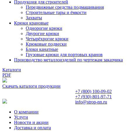
Продукция для строителей
Передвижные средства подмащивания
Строительные тары и ёмкости
Захваты
Крюки крановые
Однорогие крюки
Двурогие крюки
Четырёхрогие крюки
Крюковые подвески
Блоки канатные
Грузовые крюки для портовых кранов
Производство металлоизделий по чертежам заказчика
Каталоги
PDF
Скачать каталоги продукции
+7 (800)
100-09-02
+7 (930)
801-97-71
info@strop-nn.ru
О компании
Услуги
Новости и акции
Доставка и оплата