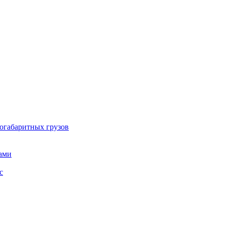
огабаритных грузов
ами
с