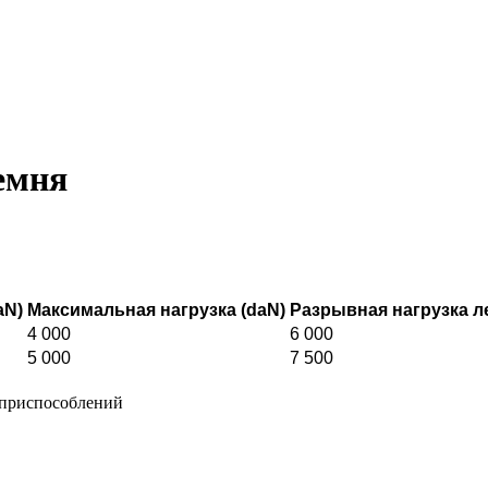
емня
aN)
Максимальная нагрузка (daN)
Разрывная нагрузка л
4 000
6 000
5 000
7 500
 приспособлений