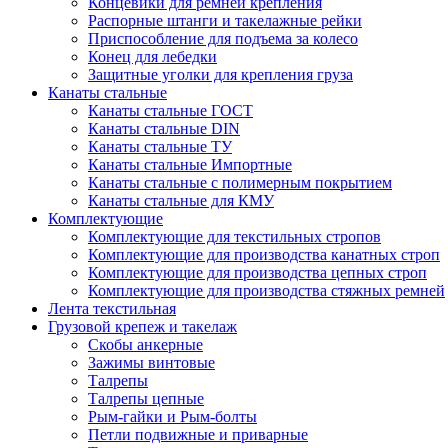
Концевики для ремней крепления
Распорные штанги и такелажные рейки
Приспособление для подъема за колесо
Конец для лебедки
Защитные уголки для крепления груза
Канаты стальные
Канаты стальные ГОСТ
Канаты стальные DIN
Канаты стальные ТУ
Канаты стальные Импортные
Канаты стальные с полимерным покрытием
Канаты стальные для КМУ
Комплектующие
Комплектующие для текстильных стропов
Комплектующие для производства канатных строп
Комплектующие для производства цепных строп
Комплектующие для производства стяжных ремней
Лента текстильная
Грузовой крепеж и такелаж
Скобы анкерные
Зажимы винтовые
Талрепы
Талрепы цепные
Рым-гайки и Рым-болты
Петли подвижные и приварные