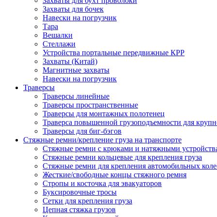
Захваты для бухт проволоки
Захваты для бочек
Навески на погрузчик
Тара
Вешалки
Стеллажи
Устройства портальные передвижные КРР
Захваты (Китай)
Магнитные захваты
Навески на погрузчик
Траверсы
Траверсы линейные
Траверсы пространственные
Траверсы для монтажных полотенец
Траверса повышенной грузоподъемности для крупн
Траверсы для биг-бэгов
Стяжные ремни/крепление груза на транспорте
Стяжные ремни с крюками и натяжными устройств
Стяжные ремни кольцевые для крепления груза
Стяжные ремни для крепления автомобильных коле
Жесткие/свободные концы стяжного ремня
Стропы и косточка для эвакуаторов
Буксировочные тросы
Сетки для крепления груза
Цепная стяжка грузов