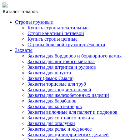
Каталог товаров
Стропы грузовые
Купить стропы текстильные
Строп канатный петлевой
Купить стропы цепные
Стропы большой грузоподъёмности
Захваты
Захваты для бордюров и бордюрного камня
Захваты для листового металла
Захваты для штрипса и рулонов
Захваты для шпунта
Захват (Замок Смаля)
Захваты торцевые для труб
Захваты для сэндвич-панелей
Захваты для железобетонных изделий
Захваты для барабанов
Захваты для контейнеров
Захваты вилочные для паллет и поддонов
Захваты для сортового проката
Захваты для опалубки
Захваты для рельс и ж/д колес
Захваты для цилиндрических деталей