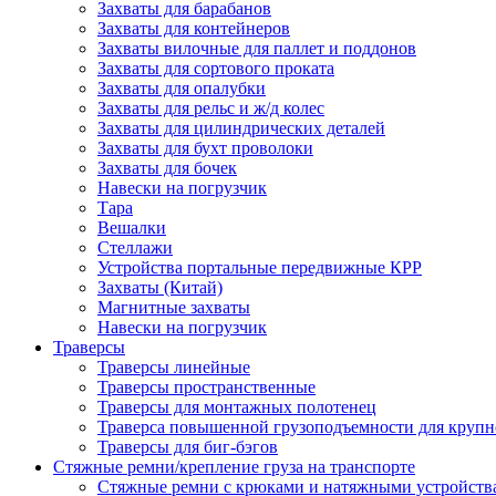
Захваты для барабанов
Захваты для контейнеров
Захваты вилочные для паллет и поддонов
Захваты для сортового проката
Захваты для опалубки
Захваты для рельс и ж/д колес
Захваты для цилиндрических деталей
Захваты для бухт проволоки
Захваты для бочек
Навески на погрузчик
Тара
Вешалки
Стеллажи
Устройства портальные передвижные КРР
Захваты (Китай)
Магнитные захваты
Навески на погрузчик
Траверсы
Траверсы линейные
Траверсы пространственные
Траверсы для монтажных полотенец
Траверса повышенной грузоподъемности для крупн
Траверсы для биг-бэгов
Стяжные ремни/крепление груза на транспорте
Стяжные ремни с крюками и натяжными устройств