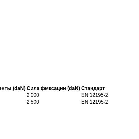
енты (daN)
Сила фмксации (daN)
Стандарт
2 000
EN 12195-2
2 500
EN 12195-2