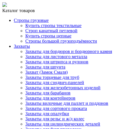
Каталог товаров
Стропы грузовые
Купить стропы текстильные
Строп канатный петлевой
Купить стропы цепные
Стропы большой грузоподъёмности
Захваты
Захваты для бордюров и бордюрного камня
Захваты для листового металла
Захваты для штрипса и рулонов
Захваты для шпунта
Захват (Замок Смаля)
Захваты торцевые для труб
Захваты для сэндвич-панелей
Захваты для железобетонных изделий
Захваты для барабанов
Захваты для контейнеров
Захваты вилочные для паллет и поддонов
Захваты для сортового проката
Захваты для опалубки
Захваты для рельс и ж/д колес
Захваты для цилиндрических деталей