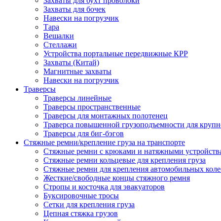
Захваты для бухт проволоки
Захваты для бочек
Навески на погрузчик
Тара
Вешалки
Стеллажи
Устройства портальные передвижные КРР
Захваты (Китай)
Магнитные захваты
Навески на погрузчик
Траверсы
Траверсы линейные
Траверсы пространственные
Траверсы для монтажных полотенец
Траверса повышенной грузоподъемности для крупн
Траверсы для биг-бэгов
Стяжные ремни/крепление груза на транспорте
Стяжные ремни с крюками и натяжными устройств
Стяжные ремни кольцевые для крепления груза
Стяжные ремни для крепления автомобильных коле
Жесткие/свободные концы стяжного ремня
Стропы и косточка для эвакуаторов
Буксировочные тросы
Сетки для крепления груза
Цепная стяжка грузов