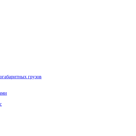
огабаритных грузов
ами
с