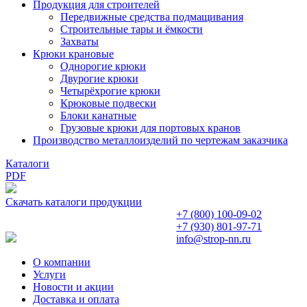
Продукция для строителей
Передвижные средства подмащивания
Строительные тары и ёмкости
Захваты
Крюки крановые
Однорогие крюки
Двурогие крюки
Четырёхрогие крюки
Крюковые подвески
Блоки канатные
Грузовые крюки для портовых кранов
Производство металлоизделий по чертежам заказчика
Каталоги
PDF
Скачать каталоги продукции
+7 (800)
100-09-02
+7 (930)
801-97-71
info@strop-nn.ru
О компании
Услуги
Новости и акции
Доставка и оплата