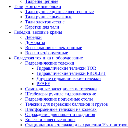
Талрепы цепные
Тали, монтажные блоки
Тали ручные цепные шестеренные
Тали ручные рычажные
Тали электрические
Каретки для тали
Лебёдки, весовые краны
Лебёдки
Домкраты
Весы крановые электронные
Весы платформенные
Складская техника и оборудование
Гидравлические тележки
Гидравлические тележки TOR
Гидравлические тележки PROLIFT
Другие гидравлические тележки
PFAFF
Самоходные электрические тележки
Штабелеры ручные гидравлические
Гидравлические подъемные столы
Тележки для перевозки баллонов и грузов
Платформенные тележки на колесах
Ограждения для паллет и поддонов
Колеса и колесные опоры
Стационарные стеллажи для хранения 19-ти литров