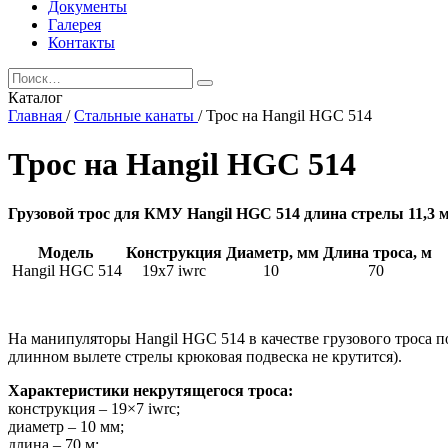
Документы
Галерея
Контакты
Каталог
Главная
/
Стальные канаты
/
Трос на Hangil HGC 514
Трос на Hangil HGC 514
Грузовой трос для КМУ Hangil HGC 514 длина стрелы 11,3 
Модель
Конструкция
Диаметр, мм
Длина троса, м
Hangil HGC 514
19х7 iwrc
10
70
На манипуляторы Hangil HGC 514 в качестве грузового троса 
длинном вылете стрелы крюковая подвеска не крутится).
Характеристики некрутящегося троса:
конструкция – 19×7 iwrc;
диаметр – 10 мм;
длина – 70 м;