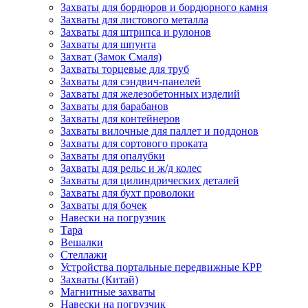
Захваты для бордюров и бордюрного камня
Захваты для листового металла
Захваты для штрипса и рулонов
Захваты для шпунта
Захват (Замок Смаля)
Захваты торцевые для труб
Захваты для сэндвич-панелей
Захваты для железобетонных изделий
Захваты для барабанов
Захваты для контейнеров
Захваты вилочные для паллет и поддонов
Захваты для сортового проката
Захваты для опалубки
Захваты для рельс и ж/д колес
Захваты для цилиндрических деталей
Захваты для бухт проволоки
Захваты для бочек
Навески на погрузчик
Тара
Вешалки
Стеллажи
Устройства портальные передвижные КРР
Захваты (Китай)
Магнитные захваты
Навески на погрузчик