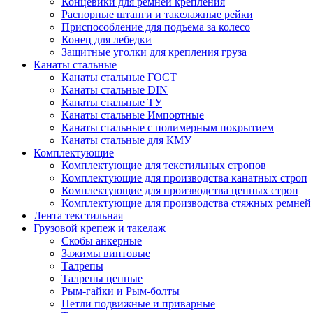
Концевики для ремней крепления
Распорные штанги и такелажные рейки
Приспособление для подъема за колесо
Конец для лебедки
Защитные уголки для крепления груза
Канаты стальные
Канаты стальные ГОСТ
Канаты стальные DIN
Канаты стальные ТУ
Канаты стальные Импортные
Канаты стальные с полимерным покрытием
Канаты стальные для КМУ
Комплектующие
Комплектующие для текстильных стропов
Комплектующие для производства канатных строп
Комплектующие для производства цепных строп
Комплектующие для производства стяжных ремней
Лента текстильная
Грузовой крепеж и такелаж
Скобы анкерные
Зажимы винтовые
Талрепы
Талрепы цепные
Рым-гайки и Рым-болты
Петли подвижные и приварные