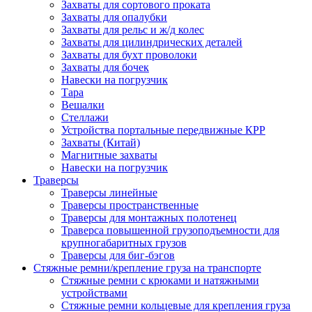
Захваты для сортового проката
Захваты для опалубки
Захваты для рельс и ж/д колес
Захваты для цилиндрических деталей
Захваты для бухт проволоки
Захваты для бочек
Навески на погрузчик
Тара
Вешалки
Стеллажи
Устройства портальные передвижные КРР
Захваты (Китай)
Магнитные захваты
Навески на погрузчик
Траверсы
Траверсы линейные
Траверсы пространственные
Траверсы для монтажных полотенец
Траверса повышенной грузоподъемности для
крупногабаритных грузов
Траверсы для биг-бэгов
Стяжные ремни/крепление груза на транспорте
Стяжные ремни с крюками и натяжными
устройствами
Стяжные ремни кольцевые для крепления груза