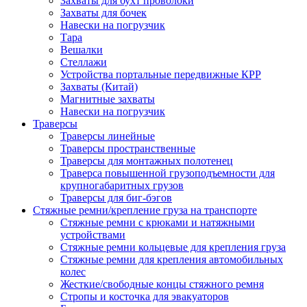
Захваты для бухт проволоки
Захваты для бочек
Навески на погрузчик
Тара
Вешалки
Стеллажи
Устройства портальные передвижные КРР
Захваты (Китай)
Магнитные захваты
Навески на погрузчик
Траверсы
Траверсы линейные
Траверсы пространственные
Траверсы для монтажных полотенец
Траверса повышенной грузоподъемности для
крупногабаритных грузов
Траверсы для биг-бэгов
Стяжные ремни/крепление груза на транспорте
Стяжные ремни с крюками и натяжными
устройствами
Стяжные ремни кольцевые для крепления груза
Стяжные ремни для крепления автомобильных
колес
Жесткие/свободные концы стяжного ремня
Стропы и косточка для эвакуаторов