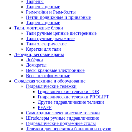
Талрепы
Талрепы цепные
Рым-гайки и Рым-болты
Петли подвижные и приварные
Талрепы цепные
Тали, монтажные блоки
Тали ручные цепные шестеренные
Тали ручные рычажные
Тали электрические
Каретки для тали
Лебёдки, весовые краны
Лебёдки
Домкраты
Весы крановые электронные
Весы платформенные
Складская техника и оборудование
Гидравлические тележки
Гидравлические тележки TOR
Гидравлические тележки PROLIFT
Другие гидравлические тележки
PFAFF
Самоходные электрические тележки
Штабелеры ручные гидравлические
Гидравлические подъемные столы
Тележки для перевозки баллонов и грузов