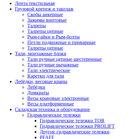
Лента текстильная
Грузовой крепеж и такелаж
Скобы анкерные
Зажимы винтовые
Талрепы
Талрепы цепные
Рым-гайки и Рым-болты
Петли подвижные и приварные
Талрепы цепные
Тали, монтажные блоки
Тали ручные цепные шестеренные
Тали ручные рычажные
Тали электрические
Каретки для тали
Лебёдки, весовые краны
Лебёдки
Домкраты
Весы крановые электронные
Весы платформенные
Складская техника и оборудование
Гидравлические тележки
Гидравлические тележки TOR
Гидравлические тележки PROLIFT
Другие гидравлические тележки
PFAFF