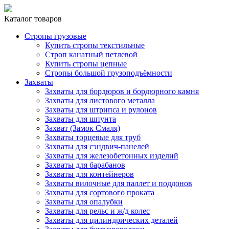
Каталог товаров
Стропы грузовые
Купить стропы текстильные
Строп канатный петлевой
Купить стропы цепные
Стропы большой грузоподъёмности
Захваты
Захваты для бордюров и бордюрного камня
Захваты для листового металла
Захваты для штрипса и рулонов
Захваты для шпунта
Захват (Замок Смаля)
Захваты торцевые для труб
Захваты для сэндвич-панелей
Захваты для железобетонных изделий
Захваты для барабанов
Захваты для контейнеров
Захваты вилочные для паллет и поддонов
Захваты для сортового проката
Захваты для опалубки
Захваты для рельс и ж/д колес
Захваты для цилиндрических деталей