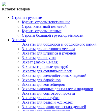
Каталог товаров
Стропы грузовые
Купить стропы текстильные
Строп канатный петлевой
Купить стропы цепные
Стропы большой грузоподъёмности
Захваты
Захваты для бордюров и бордюрного камня
Захваты для листового металла
Захваты для штрипса и рулонов
Захваты для шпунта
Захват (Замок Смаля)
Захваты торцевые для труб
Захваты для сэндвич-панелей
Захваты для железобетонных изделий
Захваты для барабанов
Захваты для контейнеров
Захваты вилочные для паллет и поддонов
Захваты для сортового проката
Захваты для опалубки
Захваты для рельс и ж/д колес
Захваты для цилиндрических деталей