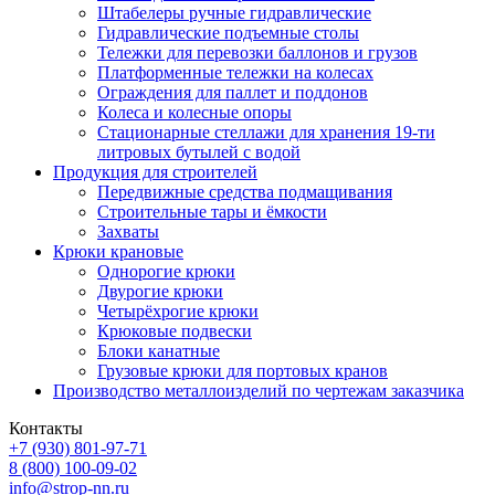
Штабелеры ручные гидравлические
Гидравлические подъемные столы
Тележки для перевозки баллонов и грузов
Платформенные тележки на колесах
Ограждения для паллет и поддонов
Колеса и колесные опоры
Стационарные стеллажи для хранения 19-ти
литровых бутылей с водой
Продукция для строителей
Передвижные средства подмащивания
Строительные тары и ёмкости
Захваты
Крюки крановые
Однорогие крюки
Двурогие крюки
Четырёхрогие крюки
Крюковые подвески
Блоки канатные
Грузовые крюки для портовых кранов
Производство металлоизделий по чертежам заказчика
Контакты
+7 (930)
801-97-71
8 (800)
100-09-02
info@strop-nn.ru