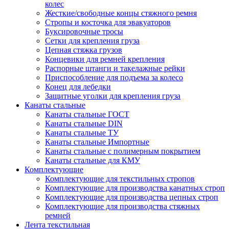
колес
Жесткие/свободные концы стяжного ремня
Стропы и косточка для эвакуаторов
Буксировочные тросы
Сетки для крепления груза
Цепная стяжка грузов
Концевики для ремней крепления
Распорные штанги и такелажные рейки
Приспособление для подъема за колесо
Конец для лебедки
Защитные уголки для крепления груза
Канаты стальные
Канаты стальные ГОСТ
Канаты стальные DIN
Канаты стальные ТУ
Канаты стальные Импортные
Канаты стальные с полимерным покрытием
Канаты стальные для КМУ
Комплектующие
Комплектующие для текстильных стропов
Комплектующие для производства канатных строп
Комплектующие для производства цепных строп
Комплектующие для производства стяжных
ремней
Лента текстильная