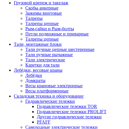
Грузовой крепеж и такелаж
Скобы анкерные
Зажимы винтовые
Талрепы
Талрепы цепные
Рым-гайки и Рым-болты
Петли подвижные и приварные
Талрепы цепные
Тали, монтажные блоки
Тали ручные цепные шестеренные
Тали ручные рычажные
Тали электрические
Каретки для тали
Лебёдки, весовые краны
Лебёдки
Домкраты
Весы крановые электронные
Весы платформенные
Складская техника и оборудование
Гидравлические тележки
Гидравлические тележки TOR
Гидравлические тележки PROLIFT
Другие гидравлические тележки
PFAFF
Самоходные электрические тележки