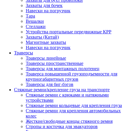
Захваты для бухт проволоки
Захваты для бочек
Навески на погрузчик
Тара
Вешалки
Стеллажи
Устройства портальные передвижные КРР
Захваты (Китай)
Магнитные захваты
Навески на погрузчик
Траверсы
Траверсы линейные
Траверсы пространственные
Траверсы для монтажных полотенец
Траверса повышенной грузоподъемности для
крупногабаритных грузов
Траверсы для биг-бэгов
Стяжные ремни/крепление груза на транспорте
Стяжные ремни с крюками и натяжными
устройствами
Стяжные ремни кольцевые для крепления груза
Стяжные ремни для крепления автомобильных
колес
Жесткие/свободные концы стяжного ремня
Стропы и косточка для эвакуаторов