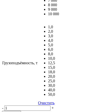
7 000
8 000
9 000
10 000
1,0
2,0
3,0
4,0
5,0
6,0
8,0
10,0
Грузоподъёмность, т
12,5
15,0
18,0
20,0
25,0
30,0
40,0
50,0
Очистить
Количество,
-
+