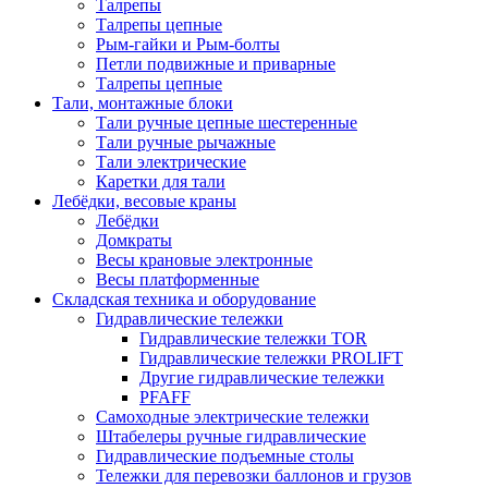
Талрепы
Талрепы цепные
Рым-гайки и Рым-болты
Петли подвижные и приварные
Талрепы цепные
Тали, монтажные блоки
Тали ручные цепные шестеренные
Тали ручные рычажные
Тали электрические
Каретки для тали
Лебёдки, весовые краны
Лебёдки
Домкраты
Весы крановые электронные
Весы платформенные
Складская техника и оборудование
Гидравлические тележки
Гидравлические тележки TOR
Гидравлические тележки PROLIFT
Другие гидравлические тележки
PFAFF
Самоходные электрические тележки
Штабелеры ручные гидравлические
Гидравлические подъемные столы
Тележки для перевозки баллонов и грузов