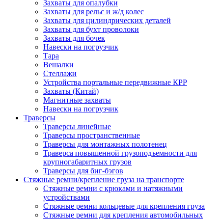
Захваты для опалубки
Захваты для рельс и ж/д колес
Захваты для цилиндрических деталей
Захваты для бухт проволоки
Захваты для бочек
Навески на погрузчик
Тара
Вешалки
Стеллажи
Устройства портальные передвижные КРР
Захваты (Китай)
Магнитные захваты
Навески на погрузчик
Траверсы
Траверсы линейные
Траверсы пространственные
Траверсы для монтажных полотенец
Траверса повышенной грузоподъемности для
крупногабаритных грузов
Траверсы для биг-бэгов
Стяжные ремни/крепление груза на транспорте
Стяжные ремни с крюками и натяжными
устройствами
Стяжные ремни кольцевые для крепления груза
Стяжные ремни для крепления автомобильных