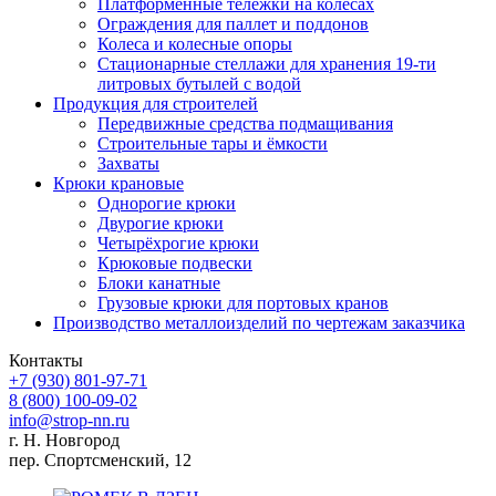
Платформенные тележки на колесах
Ограждения для паллет и поддонов
Колеса и колесные опоры
Стационарные стеллажи для хранения 19-ти
литровых бутылей с водой
Продукция для строителей
Передвижные средства подмащивания
Строительные тары и ёмкости
Захваты
Крюки крановые
Однорогие крюки
Двурогие крюки
Четырёхрогие крюки
Крюковые подвески
Блоки канатные
Грузовые крюки для портовых кранов
Производство металлоизделий по чертежам заказчика
Контакты
+7 (930)
801-97-71
8 (800)
100-09-02
info@strop-nn.ru
г. Н. Новгород
пер. Спортсменский, 12