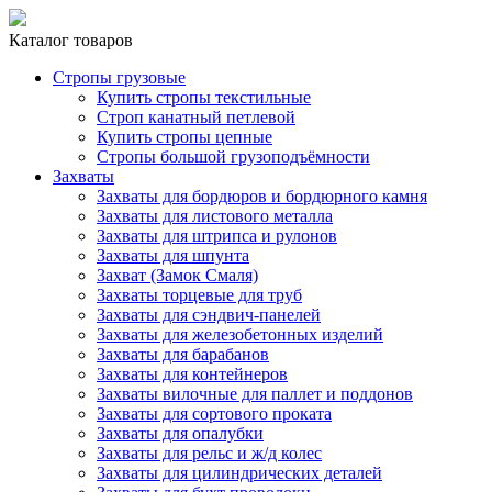
Каталог товаров
Стропы грузовые
Купить стропы текстильные
Строп канатный петлевой
Купить стропы цепные
Стропы большой грузоподъёмности
Захваты
Захваты для бордюров и бордюрного камня
Захваты для листового металла
Захваты для штрипса и рулонов
Захваты для шпунта
Захват (Замок Смаля)
Захваты торцевые для труб
Захваты для сэндвич-панелей
Захваты для железобетонных изделий
Захваты для барабанов
Захваты для контейнеров
Захваты вилочные для паллет и поддонов
Захваты для сортового проката
Захваты для опалубки
Захваты для рельс и ж/д колес
Захваты для цилиндрических деталей