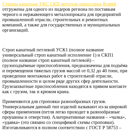
Стропы канатные УКС СКП методом опрессовки Romek
отгружены для одного из лидеров региона по поставкам
черного и нержавеющего металлопроката для предприятий
промышленной отрасли, строительных и ремонтных
компаний, а также для государственных и муниципальных
организаций.
Строп канатный петлевой УСК1 (полное название
универсальный строп канатный исполнение 1) и СКП1
(полное название строп канатный петлевой) –
грузоподъёмные приспособления, предназначены для подъёма
и перемещения тяжелых грузов массой от 0,32 до 40 тонн, при
проведении монтажных работ в строительной отрасли,
промышленности и целом ряде других сфер деятельности.
Грузозахватные приспособления находятся в прямом контакте
как с грузом, так и крюком крана.
Применяются для строповки разнообразных грузов.
Универсальным данный тип изделий называют из-за широкой
сферы применения (петля легко проходит в разнообразные
проушины и отверстия). Альтернативные названия – «чалка»,
«удавка» (это связано со спецификой схемы строповки).
Изготавливаются в полном соответствии с ГОСТ Р 58753 –