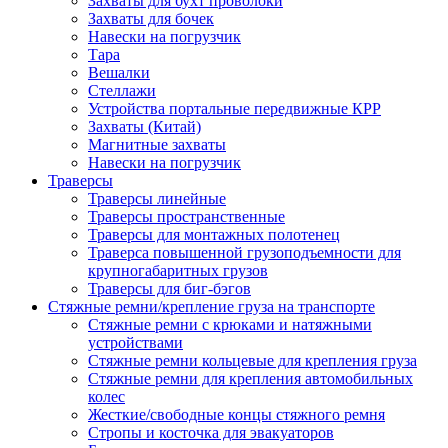
Захваты для бухт проволоки
Захваты для бочек
Навески на погрузчик
Тара
Вешалки
Стеллажи
Устройства портальные передвижные КРР
Захваты (Китай)
Магнитные захваты
Навески на погрузчик
Траверсы
Траверсы линейные
Траверсы пространственные
Траверсы для монтажных полотенец
Траверса повышенной грузоподъемности для
крупногабаритных грузов
Траверсы для биг-бэгов
Стяжные ремни/крепление груза на транспорте
Стяжные ремни с крюками и натяжными
устройствами
Стяжные ремни кольцевые для крепления груза
Стяжные ремни для крепления автомобильных
колес
Жесткие/свободные концы стяжного ремня
Стропы и косточка для эвакуаторов