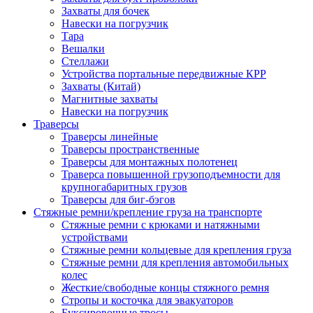
Захваты для бочек
Навески на погрузчик
Тара
Вешалки
Стеллажи
Устройства портальные передвижные КРР
Захваты (Китай)
Магнитные захваты
Навески на погрузчик
Траверсы
Траверсы линейные
Траверсы пространственные
Траверсы для монтажных полотенец
Траверса повышенной грузоподъемности для
крупногабаритных грузов
Траверсы для биг-бэгов
Стяжные ремни/крепление груза на транспорте
Стяжные ремни с крюками и натяжными
устройствами
Стяжные ремни кольцевые для крепления груза
Стяжные ремни для крепления автомобильных
колес
Жесткие/свободные концы стяжного ремня
Стропы и косточка для эвакуаторов
Буксировочные тросы