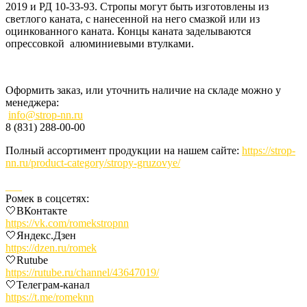
2019 и РД 10-33-93. Стропы могут быть изготовлены из
светлого каната, с нанесенной на него смазкой или из
оцинкованного каната. Концы каната заделываются
опрессовкой алюминиевыми втулками.
Оформить заказ, или уточнить наличие на складе можно у
менеджера:
info@strop-nn.ru
8 (831) 288-00-00
Полный ассортимент продукции на нашем сайте:
https://strop-
nn.ru/product-category/stropy-gruzovye/
___
Ромек в соцсетях:
🤍ВКонтакте
https://vk.com/romekstropnn
🤍Яндекс.Дзен
https://dzen.ru/romek
🤍Rutube
https://rutube.ru/channel/43647019/
🤍Телеграм-канал
https://t.me/romeknn