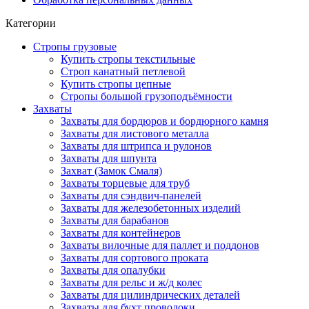
Категории
Стропы грузовые
Купить стропы текстильные
Строп канатный петлевой
Купить стропы цепные
Стропы большой грузоподъёмности
Захваты
Захваты для бордюров и бордюрного камня
Захваты для листового металла
Захваты для штрипса и рулонов
Захваты для шпунта
Захват (Замок Смаля)
Захваты торцевые для труб
Захваты для сэндвич-панелей
Захваты для железобетонных изделий
Захваты для барабанов
Захваты для контейнеров
Захваты вилочные для паллет и поддонов
Захваты для сортового проката
Захваты для опалубки
Захваты для рельс и ж/д колес
Захваты для цилиндрических деталей
Захваты для бухт проволоки