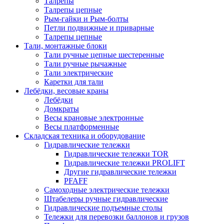
Талрепы
Талрепы цепные
Рым-гайки и Рым-болты
Петли подвижные и приварные
Талрепы цепные
Тали, монтажные блоки
Тали ручные цепные шестеренные
Тали ручные рычажные
Тали электрические
Каретки для тали
Лебёдки, весовые краны
Лебёдки
Домкраты
Весы крановые электронные
Весы платформенные
Складская техника и оборудование
Гидравлические тележки
Гидравлические тележки TOR
Гидравлические тележки PROLIFT
Другие гидравлические тележки
PFAFF
Самоходные электрические тележки
Штабелеры ручные гидравлические
Гидравлические подъемные столы
Тележки для перевозки баллонов и грузов