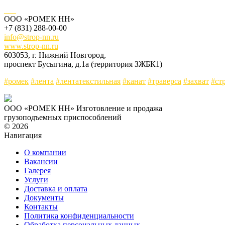
___
ООО «РОМЕК НН»
+7 (831) 288-00-00
info@strop-nn.ru
www.strop-nn.ru
603053, г. Нижний Новгород,
проспект Бусыгина, д.1а (территория ЗЖБК1)
#ромек
#лента
#лентатекстильная
#канат
#траверса
#захват
#ст
ООО «РОМЕК НН»
Изготовление и продажа
грузоподъемных приспособлений
© 2026
Навигация
О компании
Вакансии
Галерея
Услуги
Доставка и оплата
Документы
Контакты
Политика конфиденциальности
Обработка персональных данных